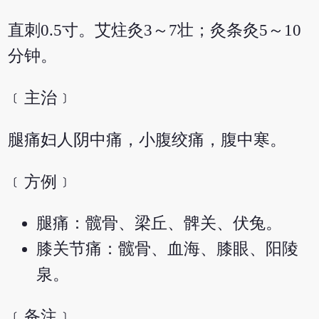
直刺0.5寸。艾炷灸3～7壮；灸条灸5～10
分钟。
﹝主治﹞
腿痛妇人阴中痛，小腹绞痛，腹中寒。
﹝方例﹞
腿痛：髋骨、梁丘、髀关、伏兔。
膝关节痛：髋骨、血海、膝眼、阳陵
泉。
﹝备注﹞