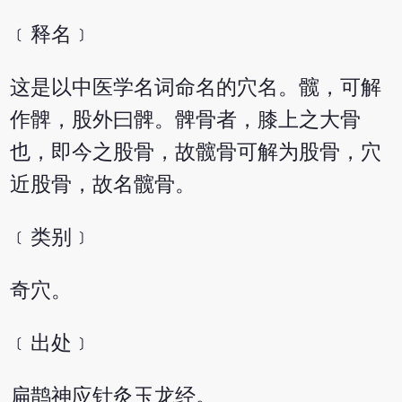
﹝释名﹞
这是以中医学名词命名的穴名。髋，可解
作髀，股外曰髀。髀骨者，膝上之大骨
也，即今之股骨，故髋骨可解为股骨，穴
近股骨，故名髋骨。
﹝类别﹞
奇穴。
﹝出处﹞
扁鹊神应针灸玉龙经。