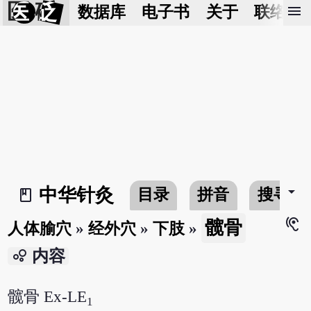
医 砭
menu
数据库
电子书
关于
联络我
arrow_drop_down
中华针灸
目录
拼音
搜寻
book_2
hearing
髋骨
人体腧穴
»
经外穴
»
下肢
»
bubble_chart
内容
髋骨 Ex-LE
1