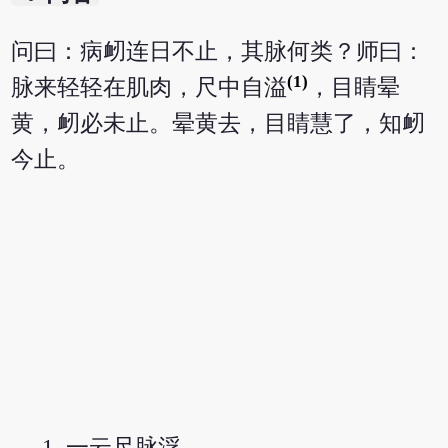
问曰：病衂连日不止，其脉何类？师曰：
(1)
脉来轻轻在肌肉，尺中自溢
，目睛晕
黄，衂必未止。晕黄去，目睛慧了，知衂
今止。
一云尺脉浮。