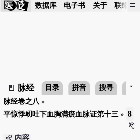
医 砭
menu
数据库
电子书
关于
联络我
arrow_drop_down
脉经
目录
拼音
搜寻
书
book_2
脉经卷之八
»
8
平惊悸衂吐下血胸满瘀血脉证第十三
»
hearing
bubble_chart
内容