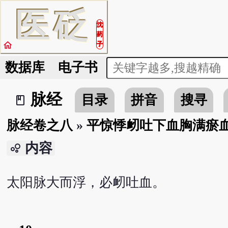
医
砭
沈
药
home
子
数据库
电子书
脉经
目录
拼音
搜寻
book_2
脉经卷之八
»
平惊悸衂吐下血胸满瘀
内容
bubble_chart
太阳脉大而浮，必衂吐血。