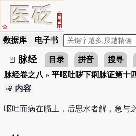
医
砭
沈
药
home
子
数据库
电子书
脉经
目录
拼音
搜寻
book_2
脉经卷之八
»
平呕吐哕下痢脉证第十
内容
bubble_chart
呕吐而病在膈上，后思水者解，急与