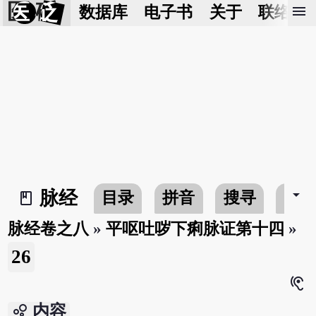
医 砭
menu
数据库
电子书
关于
联络我
arrow_drop_down
脉经
目录
拼音
搜寻
书
book_2
脉经卷之八
»
平呕吐哕下痢脉证第十四
»
26
hearing
bubble_chart
内容