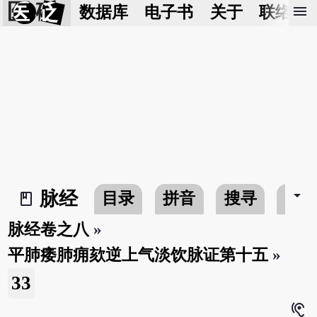
医 砭
menu
数据库
电子书
关于
联络我
arrow_drop_down
脉经
目录
拼音
搜寻
书
book_2
脉经卷之八
»
平肺痿肺痈欬逆上气淡饮脉证第十五
»
33
hearing