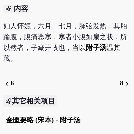
bubble_chart
内容
妇人怀娠，六月、七月，脉弦发热，其胎
踰腹，腹痛恶寒，寒者小腹如扇之状，所
以然者，子藏开故也，当以
附子汤
温其
藏。
6
8
chevron_left
chevron_right
其它相关项目
金匮要略 (宋本) - 附子汤