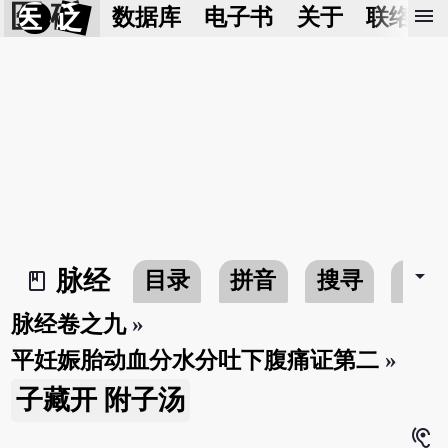
医 砭
menu
数据库
电子书
关于
联络我
arrow_drop_down
脉经
目录
拼音
搜寻
书
book_2
脉经卷之九
»
平妊娠胎动血分水分吐下腹痛证第二
»
子藏开 附子汤
hearing