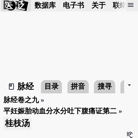
医 砭
menu
数据库
电子书
关于
联络我
arrow_drop_down
脉经
目录
拼音
搜寻
书
book_2
脉经卷之九
»
平妊娠胎动血分水分吐下腹痛证第二
»
桂枝汤
hearing