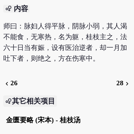
bubble_chart
内容
师曰：脉妇人得平脉，阴脉小弱，其人渴
不能食，无寒热，名为躯，桂枝主之，法
六十日当有娠，设有医治逆者，却一月加
吐下者，则绝之，方在伤寒中。
26
28
chevron_left
chevron_right
其它相关项目
金匮要略 (宋本) - 桂枝汤