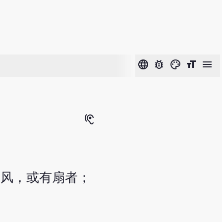
language
bug_report
color_lens
format_size
menu
hearing
当风，或有扇者；