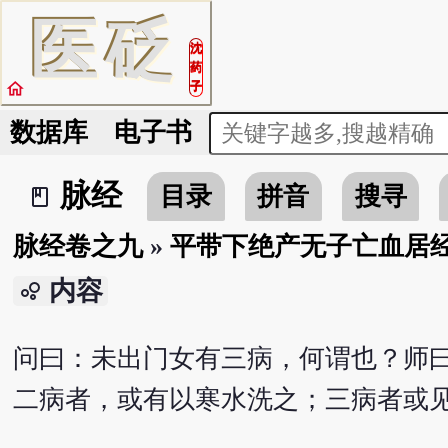
医
砭
沈
药
home
子
数据库
电子书
脉经
目录
拼音
搜寻
book_2
脉经卷之九
»
平带下绝产无子亡血居
内容
bubble_chart
问曰：未出门女有三病，何谓也？师
二病者，或有以寒水洗之；三病者或