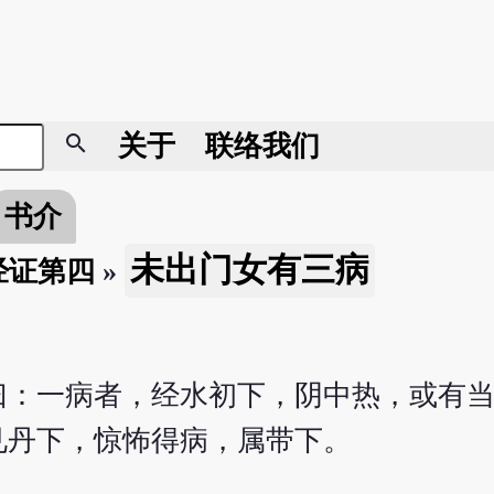
search
关于
联络我们
书介
未出门女有三病
经证第四
»
曰：一病者，经水初下，阴中热，或有
见丹下，惊怖得病，属带下。