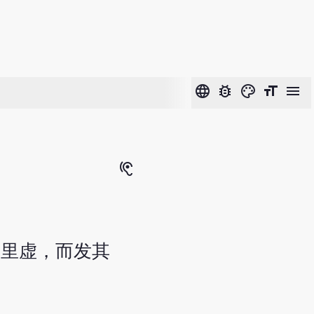
language
bug_report
color_lens
format_size
menu
hearing
为里虚，而发其