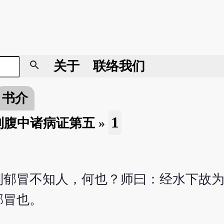
search
关于
联络我们
书介
1
利腹中诸病证第五
»
则郁冒不知人，何也？师曰：经水下故
郁冒也。