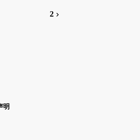
2
chevron_right
声明