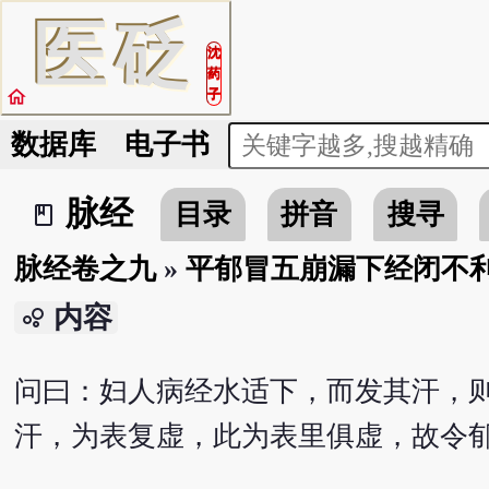
医
砭
沈
药
home
子
数据库
电子书
脉经
目录
拼音
搜寻
book_2
脉经卷之九
»
平郁冒五崩漏下经闭不
内容
bubble_chart
问曰：妇人病经水适下，而发其汗，
汗，为表复虚，此为表里俱虚，故令