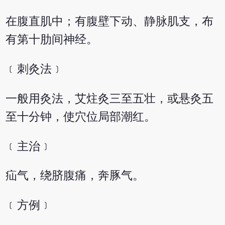
在腹直肌中；有腹壁下动、静脉肌支，布
有第十肋间神经。
﹝刺灸法﹞
一般用灸法，艾炷灸三至五壮，或悬灸五
至十分钟，使穴位局部潮红。
﹝主治﹞
疝气，绕脐腹痛，奔豚气。
﹝方例﹞