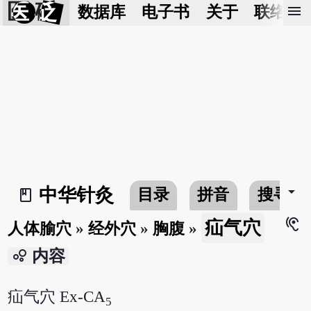
医 砭
menu
数据库
电子书
关于
联络我
arrow_drop_down
中华针灸
目录
拼音
搜寻
book_2
hearing
疝气穴
人体腧穴
»
经外穴
»
胸腹
»
bubble_chart
内容
疝气穴 Ex-CA
5