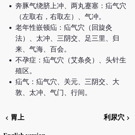
奔豚气绕脐上冲、两丸蹇塞：疝气穴
（左取右，右取左）、气冲。
老年性嵌顿疝：疝气穴（回旋灸
法）、太冲、三阴交、足三里、归
来、气海、百会。
不孕症：疝气穴（艾条灸）、头针生
殖区。
疝气：疝气穴、关元、三阴交、大
敦、太冲、气门、行间。
胃上
利尿穴
chevron_left
chevron_right