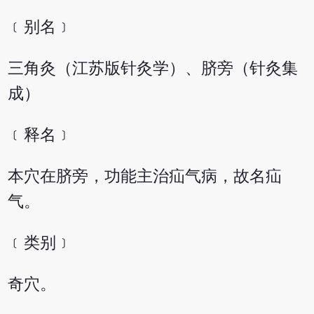
﹝别名﹞
三角灸（江苏版针灸学）、脐旁（针灸集
成）
﹝释名﹞
本穴在脐旁，功能主治疝气病，故名疝
气。
﹝类别﹞
奇穴。