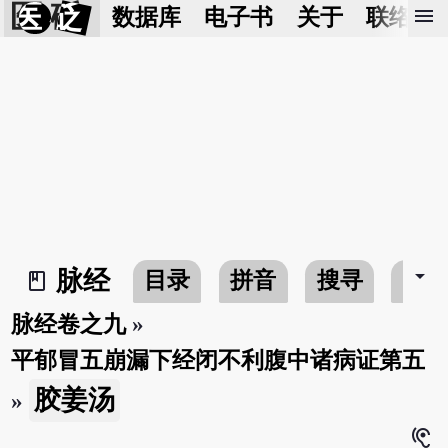
医 砭
menu
数据库
电子书
关于
联络我
arrow_drop_down
脉经
目录
拼音
搜寻
书
book_2
脉经卷之九
»
平郁冒五崩漏下经闭不利腹中诸病证第五
胶姜汤
»
hearing