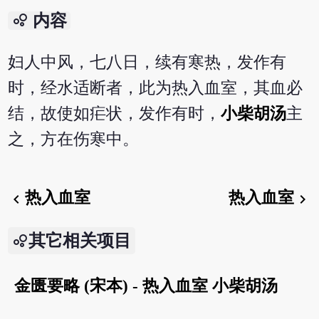
bubble_chart
内容
妇人中风，七八日，续有寒热，发作有
时，经水适断者，此为热入血室，其血必
结，故使如疟状，发作有时，
小柴胡汤
主
之，方在伤寒中。
热入血室
热入血室
chevron_left
chevron_right
其它相关项目
金匮要略 (宋本) - 热入血室 小柴胡汤