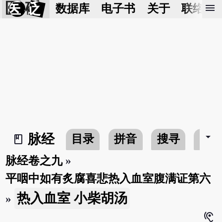
医 砭
menu
数据库
电子书
关于
联络我
arrow_drop_down
脉经
目录
拼音
搜寻
书
book_2
脉经卷之九
»
平咽中如有炙腐喜悲热入血室腹满证第六
热入血室 小柴胡汤
»
hearing