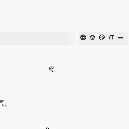
language
bug_report
color_lens
format_size
menu
hearing
气。