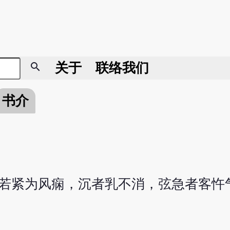
search
关于
联络我们
书介
，若紧为风痫，沉者乳不消，弦急者客忤