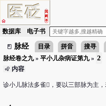
医
砭
沈
药
home
子
数据库
电子书
脉经
目录
拼音
搜寻
book_2
2
脉经卷之九
»
平小儿杂病证第九
»
内容
bubble_chart
诊小儿脉法多雀𨷖，要以三部脉为主