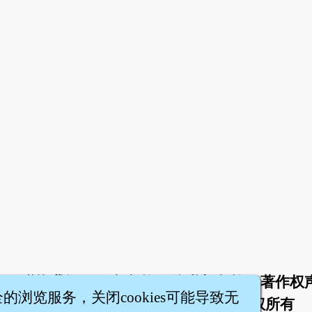
于
联络我们
服务条款
隐私权条款
著作权
|
|
|
|
全的浏览服务，关闭cookies可能导致无
智橐·
医砭
·
沈药子
©2008～2026
著作权所有