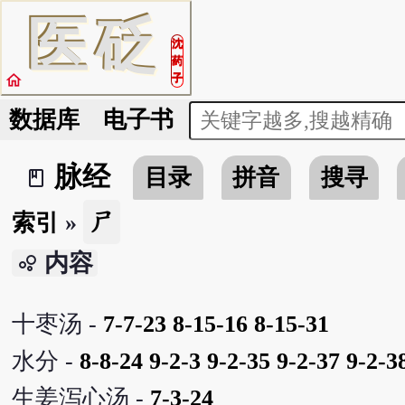
医
砭
沈
药
home
子
数据库
电子书
脉经
目录
拼音
搜寻
book_2
ㄕ
索引
»
内容
bubble_chart
十枣汤 -
7-7-23
8-15-16
8-15-31
水分 -
8-8-24
9-2-3
9-2-35
9-2-37
9-2-3
生姜泻心汤 -
7-3-24