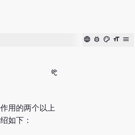
language
bug_report
color_lens
format_size
menu
hearing
调作用的两个以上
介绍如下：