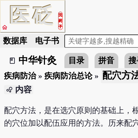
医
砭
沈
药
home
子
数据库
电子书
中华针灸
目录
拼音
搜
book_2
配穴方
疾病防治
»
疾病防治总论
»
内容
bubble_chart
配穴方法，是在选穴原则的基础上，
的穴位加以配伍应用的方法。历来配