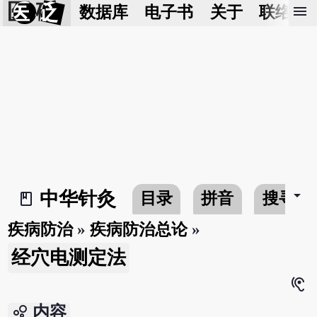
医 砭
menu
数据库
电子书
关于
联络我
arrow_drop_down
中华针灸
目录
拼音
搜寻
book_2
疾病防治
»
疾病防治总论
»
经穴电测定法
hearing
bubble_chart
内容