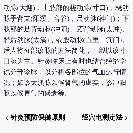
动脉(大迎)；上肢部的桡动脉(寸口)，桡动
脉手背支(阳溪、合谷)，尺动脉(神门)；下
肢部的足背动脉(冲阳)、跖背动脉(太冲)、
胫后动脉(太溪)，或股动脉(五里、箕门)。
后人将分部诊脉的方法简化，一般以诊寸
口脉为主。针灸临床上有时也结合经络学
说分部诊脉，以分析各部位的气血运行情
况；如诊太溪脉以候肾气的虚实，诊冲阳
脉以候胃气的盛衰等。
针灸预防保健原则
经穴电测定法
chevron_left
chevron_right