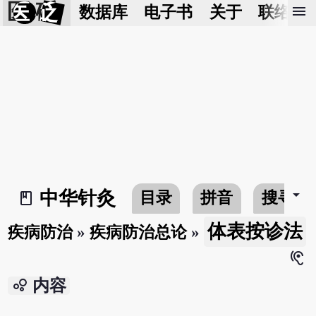
医 砭
menu
数据库
电子书
关于
联络我
arrow_drop_down
中华针灸
目录
拼音
搜寻
book_2
体表按诊法
疾病防治
»
疾病防治总论
»
hearing
bubble_chart
内容