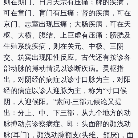
则在期门、日月天宗有压痛；脾的疾病，
可在章门、肓门有压痛；肾的疾病，可在
京门、志室出现压痛；大肠疾病，可在天
枢、大横、腹结、上巨虚有压痛；膀胱及
生殖系统疾病，则在关元、中极、三阴
交、筑宾出现阳性反应。古代还有按诊各
部动脉的搏动情况以诊断疾病。灵枢指
出，对阴经的病症以诊寸口脉为主，对阳
经的病症以诊人迎脉为主，称为“寸口候
阴，人迎候阳。”素问‧三部九候论又提
出：分上、中、下三部，从九个地方的动
脉搏动点诊察病症。即：头面部的颞浅动
脉(耳门)，颞浅动脉额支(头维、颔厌)，面