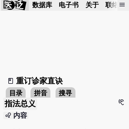
医 砭
menu
数据库
电子书
关于
联络我
重订诊家直诀
book_2
目录
拼音
搜寻
hearing
指法总义
bubble_chart
内容