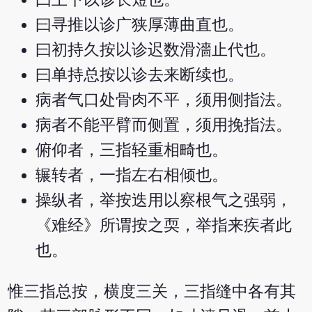
曰寻推以诊广狭厚薄曲直也。
曰初持久按以诊迟数滑濇止代也。
曰单持总按以诊去来断续也。
病者气口处骨肉不平，须用侧指法。
病者不能平臂而侧置，须用挽指法。
俯仰者，三指轻重相畸也。
辗转者，一指左右相倾也。
操纵者，举按迭用以察根气之强弱，
《难经》所谓按之耎，举指来疾者此
也。
惟三指总按，横度三关，三指缝中各有其