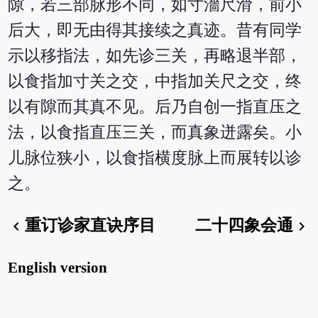
隙，若三部脉形不同，如寸濇尺滑，前小
后大，即无由得其接续之真迹。昔有同学
示以移指法，如先诊三关，再略退半部，
以食指加寸关之交，中指加关尺之交，终
以有隙而其真不见。后乃自创一指直压之
法，以食指直压三关，而真象迸露矣。小
儿脉位狭小，以食指横度脉上而展转以诊
之。
重订诊家直诀序目
二十四象会通
chevron_left
chevron_right
English version