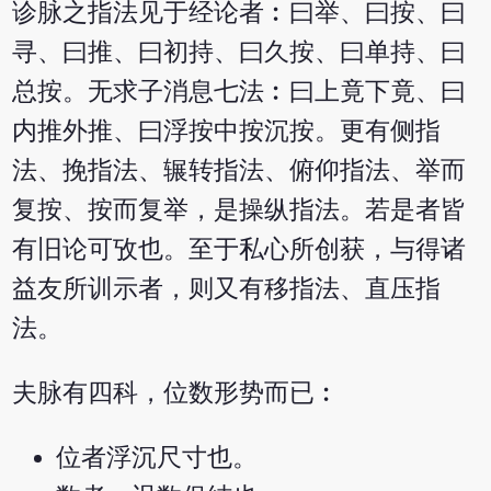
诊脉之指法见于经论者︰曰举、曰按、曰
寻、曰推、曰初持、曰久按、曰单持、曰
总按。无求子消息七法︰曰上竟下竟、曰
内推外推、曰浮按中按沉按。更有侧指
法、挽指法、辗转指法、俯仰指法、举而
复按、按而复举，是操纵指法。若是者皆
有旧论可攷也。至于私心所创获，与得诸
益友所训示者，则又有移指法、直压指
法。
夫脉有四科，位数形势而已︰
位者浮沉尺寸也。