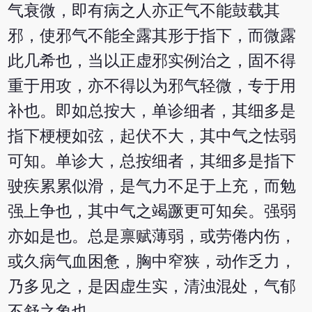
气衰微，即有病之人亦正气不能鼓载其
邪，使邪气不能全露其形于指下，而微露
此几希也，当以正虚邪实例治之，固不得
重于用攻，亦不得以为邪气轻微，专于用
补也。即如总按大，单诊细者，其细多是
指下梗梗如弦，起伏不大，其中气之怯弱
可知。单诊大，总按细者，其细多是指下
驶疾累累似滑，是气力不足于上充，而勉
强上争也，其中气之竭蹶更可知矣。强弱
亦如是也。总是禀赋薄弱，或劳倦内伤，
或久病气血困惫，胸中窄狭，动作乏力，
乃多见之，是因虚生实，清浊混处，气郁
不舒之象也。