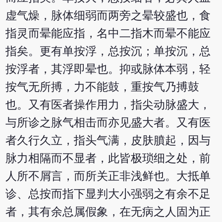
虚气燥，脉体细弱而两旁之晕较盛也，食
指灵而晕能应指，名中二指木而晕不能应
指矣。更有单按浮，总按沉；单按沉，总
按浮者，其浮即晕也。抑或脉体本弱，轻
按气无所搏，力不能鼓，重按气乃搏鼓
也。又有医者操作用力，指尖动脉盛大，
与所诊之脉气相击而亦见盛大者。又有医
者久行久立，指头气满，皮肤膹起，因与
脉力相隔而不显者，此皆极琐细之处，前
人所不屑言，而所关正非浅鲜也。大抵单
诊、总按而指下显判大小强弱之有余不足
者，其有余总属假象，在无病之人固为正