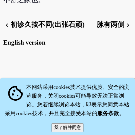
初诊久按不同(出张石顽)
脉有两侧
chevron_left
chevron_right
English version
本网站采用cookies技术提供优质、安全的浏
cookie
览服务，关闭cookies可能导致无法正常浏
览。您若继续浏览本站，即表示您同意本站
采用cookies技术，并且完全接受本站的
服务条款
。
智橐·
医砭
·
沈药子
©2008～2026