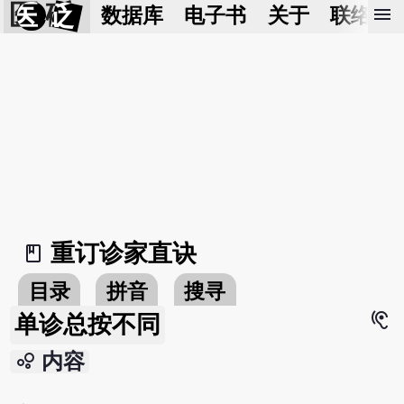
医 砭
menu
数据库
电子书
关于
联络我
重订诊家直诀
book_2
目录
拼音
搜寻
hearing
单诊总按不同
bubble_chart
内容