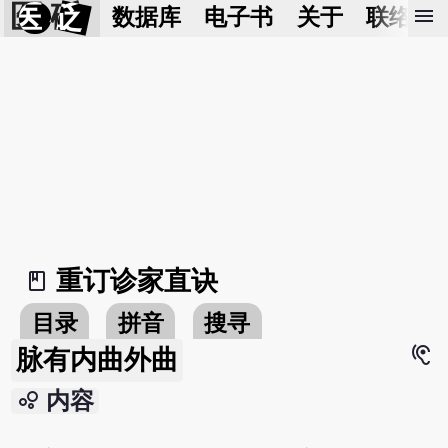
医 砭
menu
数据库
电子书
关于
联络我
重订诊家直诀
book_2
目录
拼音
搜寻
hearing
脉有内曲外曲
bubble_chart
内容