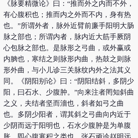
《脉要精微论》曰：“推而外之内而不外，
有心腹积也；推而内之外而不内，身有热
也。”所谓外者，脉外近臂前廉手阳明大肠
脉之部也；所谓内者，脉内近大筋手厥阴
心包脉之部也。是脉形之弓曲，或外赢或
内朒也，寒结之则脉形内曲，热鼓之则脉
形外曲，与小儿诊三关脉纹内外之法其义
同。《阴阳别论》曰：“阴阳结斜，多阴少
阳，曰石水、少腹肿。”向来注者罔知斜曲
之义，夫结者坚而濇也，斜者如弓之曲
也。多阴少阳者，谓其斜之弓曲向内近于
少阴而远于阳明也，石水少腹肿是为单腹
胀，即心腹寒积之类也。张石顽诊赵明远