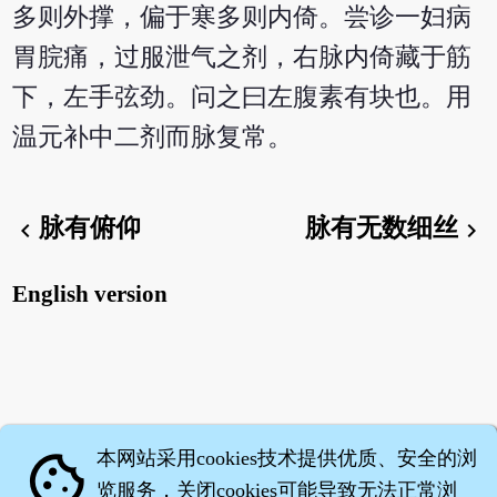
多则外撑，偏于寒多则内倚。尝诊一妇病
胃脘痛，过服泄气之剂，右脉内倚藏于筋
下，左手弦劲。问之曰左腹素有块也。用
温元补中二剂而脉复常。
脉有俯仰
脉有无数细丝
chevron_left
chevron_right
English version
本网站采用cookies技术提供优质、安全的浏
cookie
览服务，关闭cookies可能导致无法正常浏