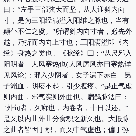
曰：“左手三部弦大而坚，从人迎斜内向
寸，是为三阳经满溢入阳维之脉也，当有
颠仆不仁之虞。”所谓斜内向寸者，必先外
越，乃折而内向上寸也；三阳满溢即《内
经》身热之类也。《脉经》曰：“从尺邪入
阳明者，大风寒热也(大风厉风亦曰寒热详
见风论)；邪入少阴者，女子漏下赤白，男
子溺血，阴痿不起，引少腹疼。”是正气虚
则内曲，邪气实则外曲也。扁鹊脉法曰：
“外句者，久癖也；内卷者，十日以还。”
是又以内曲外曲分食积之新久也。大抵脉
之曲者皆因于积，而又中气虚也；偏于热