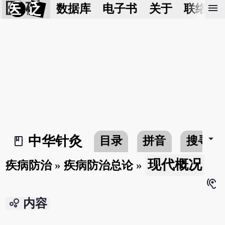
医 砭
menu
数据库
电子书
关于
联络我
arrow_drop_down
中华针灸
目录
拼音
搜寻
book_2
现代概况
疾病防治
»
疾病防治总论
»
hearing
bubble_chart
内容