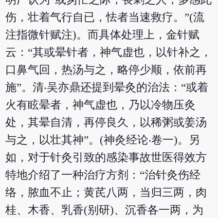
伤，壮着气行自已，怯者当速救疗。”(流
注指微针赋注)。而具体处理上，金针赋
云：“其或晕针者，神气虚也，以针补之，
口鼻气回，热汤与之，略停少顺，依前再
施”。清‧吴亦鼎还提到晕灸的治法：“或着
火有眩晕者，神气虚也，乃以冷物压灸
处，其晕自清，再停良久，以稀粥或姜汤
与之，以壮其神”。(神灸经论‧卷一)。另
如，对于针灸引致的感染事故世医得效方
特地介绍了一种治疗方剂：“治针灸伤经
络，脓血不止；黄芪八两，当归三两，肉
桂、木香、乳香(别研)、沉香各一两，为