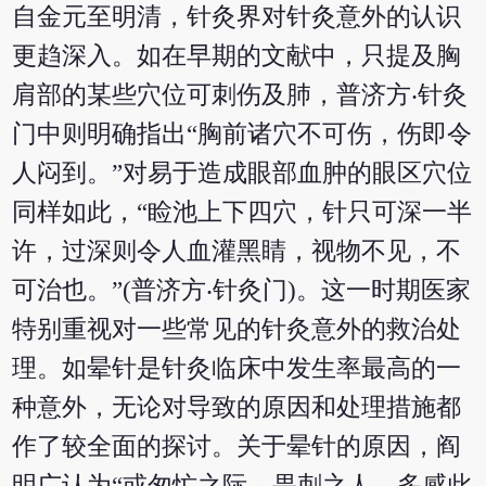
自金元至明清，针灸界对针灸意外的认识
更趋深入。如在早期的文献中，只提及胸
肩部的某些穴位可刺伤及肺，普济方‧针灸
门中则明确指出“胸前诸穴不可伤，伤即令
人闷到。”对易于造成眼部血肿的眼区穴位
同样如此，“睑池上下四穴，针只可深一半
许，过深则令人血灌黑睛，视物不见，不
可治也。”(普济方‧针灸门)。这一时期医家
特别重视对一些常见的针灸意外的救治处
理。如晕针是针灸临床中发生率最高的一
种意外，无论对导致的原因和处理措施都
作了较全面的探讨。关于晕针的原因，阎
明广认为“或匆忙之际，畏刺之人，多感此