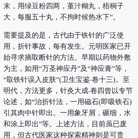
末，用绿豆粉四两，堇汁糊丸，梧桐子
大，每服五十丸，不拘时候热水下”。
需要提及的是，古代由于铁针的广泛使
用，折针事故，每有发生。元明医家已开
始寻求摘取断针的方法。早期以药物外敷
为主，如用“万圣神应丹”及“神应膏”等，
“取铁针误入皮肤”(卫生宝鉴‧卷十三)。至
明代，方法更多，针灸大成‧卷四曾以专节
论述，如“治折针法，一用磁石(即吸铁石)
引其肉中针即出。一用象牙屑，碾细，水
和涂上即出”等。上述方法，目前虽已废
用，但古代医家这种探索精神则是可贵