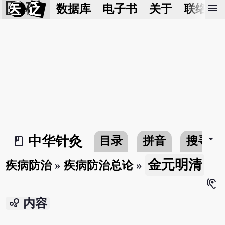
医 砭
menu
数据库
电子书
关于
联络我
arrow_drop_down
中华针灸
目录
拼音
搜寻
book_2
金元明清
疾病防治
»
疾病防治总论
»
hearing
bubble_chart
内容