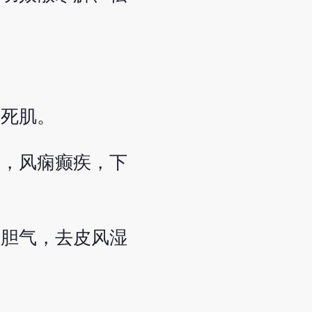
，死肌。
鼻，风痫癫疾，下
添胆气，去皮风湿