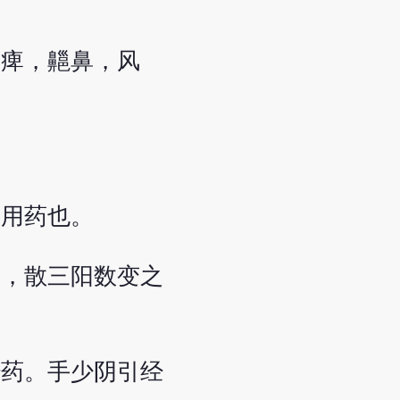
喉痺，齆鼻，风
主用药也。
痛，散三阳数变之
经药。手少阴引经