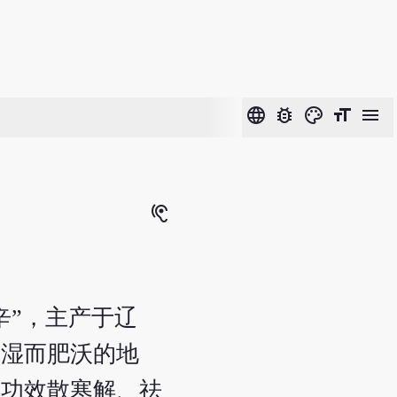
language
bug_report
color_lens
format_size
menu
hearing
辛”，主产于辽
阴湿而肥沃的地
。功效散寒解、祛