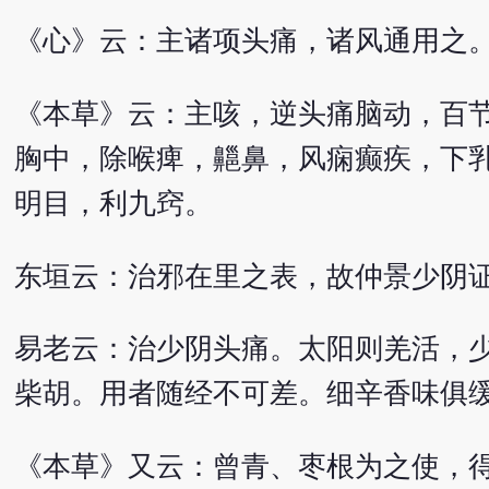
《心》云：主诸项头痛，诸风通用之
《本草》云：主咳，逆头痛脑动，百
胸中，除喉痺，齆鼻，风痫癫疾，下
明目，利九窍。
东垣云：治邪在里之表，故仲景少阴
易老云：治少阴头痛。太阳则羌活，
柴胡。用者随经不可差。细辛香味俱
《本草》又云：曾青、枣根为之使，