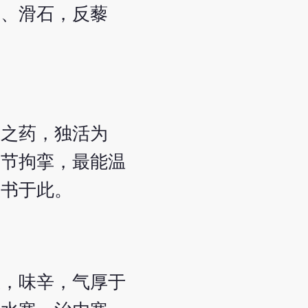
石、滑石，反藜
用之药，独活为
百节拘挛，最能温
故书于此。
温，味辛，气厚于