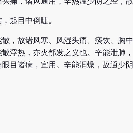
阳头痛，诸风通用，辛热温少阴之经，
结，起目中倒睫。
能散，故诸风寒、风湿头痛、痰饮、胸
能散浮热，亦火郁发之义也。辛能泄肺
痫眼目诸病，宜用。辛能润燥，故通少