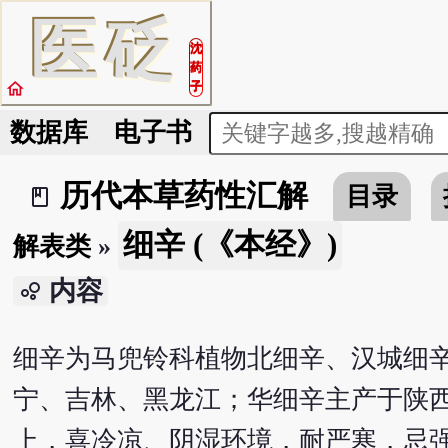
医
砭
沈
药
home
子
数据库
电子书
历代本草药性汇解
目录
book_2
细辛 (《本经》)
解表类
»
内容
bubble_chart
细辛为马兜铃科植物北细辛、汉城细辛
宁、吉林、黑龙江；华细辛主产于陕
上，喜冷凉、阴湿环境，耐严寒，忌