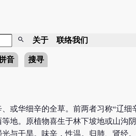
search
关于
联络我们
拼音
搜寻
、或华细辛的全草。前两者习称“辽细
西等地。原植物喜生于林下坡地或山沟
强光与干旱。味辛，性温。归肺、肾经