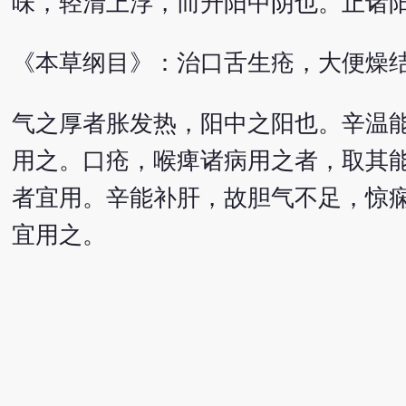
味，轻清上浮，而升阳中阴也。止诸
《本草纲目》：治口舌生疮，大便燥
气之厚者胀发热，阳中之阳也。辛温
用之。口疮，喉痺诸病用之者，取其
者宜用。辛能补肝，故胆气不足，惊
宜用之。