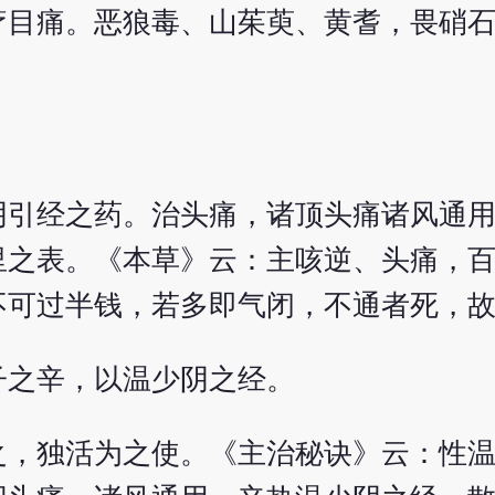
疗目痛。恶狼毒、山茱萸、黄耆，畏硝
。
阴引经之药。治头痛，诸顶头痛诸风通
里之表。《本草》云：主咳逆、头痛，
不可过半钱，若多即气闭，不通者死，
子之辛，以温少阴之经。
之，独活为之使。《主治秘诀》云：性