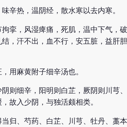
。味辛热，温阴经，散水寒以去内寒。
节拘挛，风湿痺痛，死肌，温中下气，
乳结，汗不出，血不行，安五脏，益肝
证，用麻黄附子细辛汤也。
少阴则细辛，阳明则白芷，厥阴则川芎
缓，故入少阴，与独活颇相类。
得当归、芍药、白芷、川芎、牡丹、藁