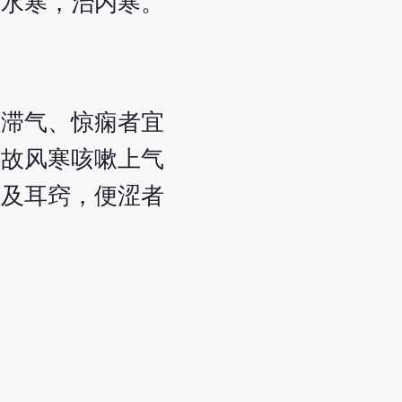
散水寒，治内寒。
中滞气、惊痫者宜
，故风寒咳嗽上气
阴及耳窍，便涩者