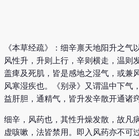
《本草经疏》：细辛禀天地阳升之气
风性升，升则上行，辛则横走，温则
盖痺及死肌，皆是感地之湿气，或兼
风寒湿疾也。《别录》又谓温中下气
益肝胆，通精气，皆升发辛散开通诸
细辛，风药也，其性升燥发散，故凡
虚咳嗽，法皆禁用。即入风药亦不可