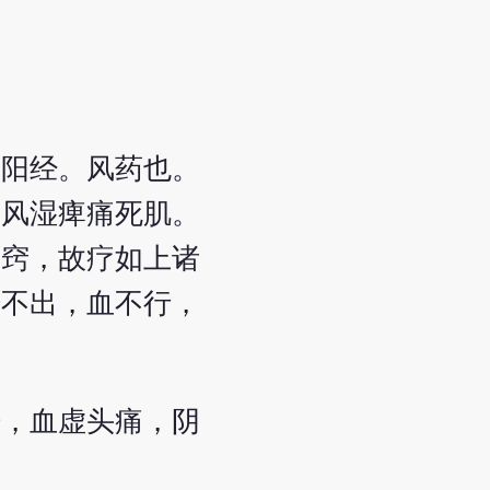
太阳经。风药也。
，风湿痺痛死肌。
开窍，故疗如上诸
汗不出，血不行，
汗，血虚头痛，阴