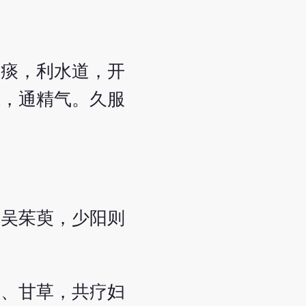
破痰，利水道，开
胆，通精气。久服
、吴茱萸，少阳则
本、甘草，共疗妇