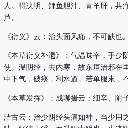
人。得决明、鲤鱼胆汁、青羊肝，共
芦。
《衍义》云：治头面风痛，不可缺也
《本草衍义补遗》：气温味辛，手少
使。温阴经，去内寒，故东垣治邪在
中下气，破痰，利水道。若单服末，
《本草发挥》：成聊摄云：细辛、附
洁古云：治少阴经头痛如神，当少用