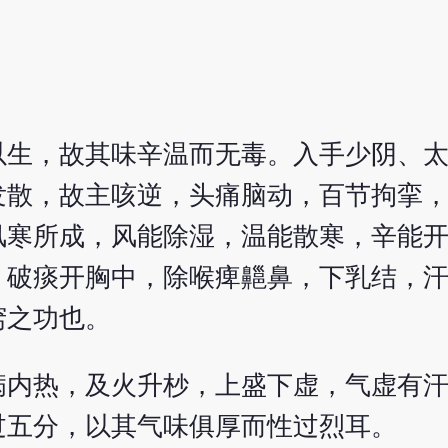
以生，故其味辛温而无毒。入手少阴、
发散，故主咳逆，头痛脑动，百节拘挛
风寒所成，风能除湿，温能散寒，辛能
，破痰开胸中，除喉痺齆鼻，下乳结，
窍之功也。
病内热，及火升杪，上盛下虚，气虚有
过五分，以其气味俱厚而性过烈耳。