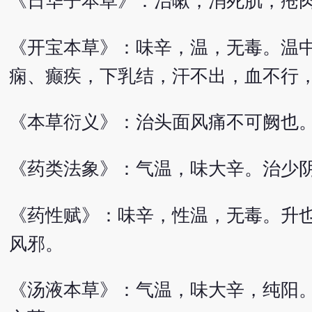
《日华子本草》：治嗽，消死肌，疮
《开宝本草》：味辛，温，无毒。温
痫、癫疾，下乳结，汗不出，血不行
《本草衍义》：治头面风痛不可阙也
《药类法象》：气温，味大辛。治少
《药性赋》：味辛，性温，无毒。升
风邪。
《汤液本草》：气温，味大辛，纯阳