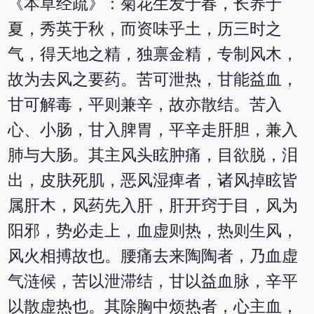
《本草经疏》：菊花生发于春，长养于
夏，秀英于秋，而资味乎土，历三时之
气，得天地之精，独禀金精，专制风木，
故为去风之要药。苦可泄热，甘能益血，
甘可解毒，平则兼辛，故亦散结。苦入
心、小肠，甘入脾胃，平辛走肝胆，兼入
肺与大肠。其主风头眩肿痛，目欲脱，泪
出，皮肤死肌，恶风湿痺者，诸风掉眩皆
属肝木，风药先入肝，肝开窍于目，风为
阳邪，势必走上，血虚则热，热则生风，
风火相搏故也。腰痛去来陶陶者，乃血虚
气涟候，苦以泄滞结，甘以益血脉，辛平
以散虚热也。其除胸中烦热者，心主血，