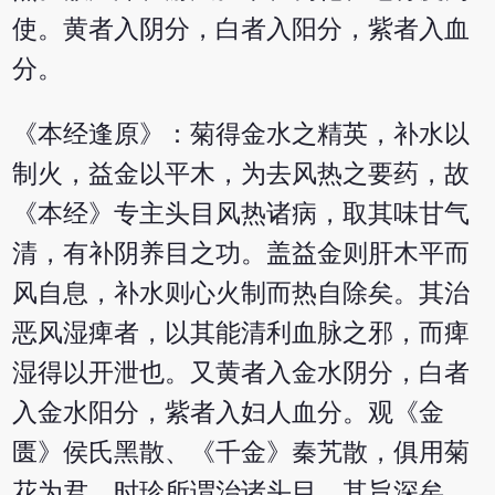
使。黄者入阴分，白者入阳分，紫者入血
分。
《本经逢原》：菊得金水之精英，补水以
制火，益金以平木，为去风热之要药，故
《本经》专主头目风热诸病，取其味甘气
清，有补阴养目之功。盖益金则肝木平而
风自息，补水则心火制而热自除矣。其治
恶风湿痺者，以其能清利血脉之邪，而痺
湿得以开泄也。又黄者入金水阴分，白者
入金水阳分，紫者入妇人血分。观《金
匮》侯氏黑散、《千金》秦艽散，俱用菊
花为君，时珍所谓治诸头目，其旨深矣。