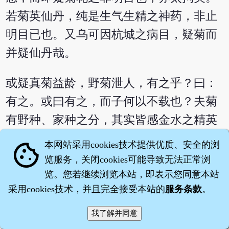
若菊英仙丹，纯是生气生精之神药，非止
明目已也。又乌可因杭城之病目，疑菊而
并疑仙丹哉。
或疑真菊益龄，野菊泄人，有之乎？曰：
有之。或曰有之，而子何以不载也？夫菊
有野种、家种之分，其实皆感金水之精英
而生者也。但家种味甘，补多于泻；野菊
本网站采用cookies技术提供优质、安全的浏
cookie
味苦，泻多于补。欲益精以平肝，可用家
览服务，关闭cookies可能导致无法正常浏
菊。欲息风以制水，当用野菊。人因《本
览。您若继续浏览本站，即表示您同意本站
采用cookies技术，并且完全接受本站的
服务条款
。
草》之书有泄人之语，竟弃野菊不用，亦
未知野菊之妙。除阳明之焰，正不可用家