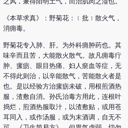
之风，兼得阳明土气，而治肌肉之湿也。
《本草求真》：野菊花：﹝批﹞散火气，
消痈毒。
野菊花专入肺、肝。为外科痈肿药也。其
味辛而且苦，大能散火散气。故凡痈毒疔
肿、瘰疬、眼目热痛、妇人瘀血等症，无
不得此则治，以辛能散气，苦能散火者是
也。是以经验方治瘰疬未破，用根煎酒热
服，渣敷自消。孙氏治毒方用此，连根叶
捣烂，煎酒热服取汁，以渣敷贴，或用苍
耳同入，或作汤服，或为末酒调，自无不
可。《卫生简易方》。但胃气虚弱，切勿