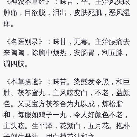
《神农本草经》：味苦，平。主治风头眩
肿痛，目欲脱，泪出，皮肤死肌，恶风湿
痺。
《名医别录》：味甘，无毒。主治腰痛去
来陶陶，除胸中烦热，安肠胃，利五脉，
调四肢。
《本草拾遗》：味苦。染髭发令黑，和巨
胜、茯苓蜜丸，主风眩变白，不老，益颜
色。又灵宝方茯苓合为丸以成，炼松脂
和，每服如鸡子一丸，令人好颜色不老，
主头眩。生平泽，花紫白，五月花。抱朴
子刘生丹法，用白菊花汁和之。