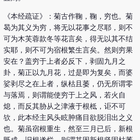
《本经疏证》：菊古作鞠，鞠，穷也。菊
曷为其义为穷，将无以花事之尽耶，则不
可为木芙蓉款冬等花言矣，得无以其不结
实耶，则不可为宿根繁生言矣。然则穷果
安在？盖穷于上者必反下，剥固九月之
卦，菊正以九月花，过是即为复矣，而婆
娑剥尽之在上者，纵枯且萎，仍无所谓零
与落焉，则谓能使穷于上之风，若火自
熄，而反其胁从之津液于根柢，讵不可
欤，此本经主风头眩肿痛目欲脱泪出之义
也。菊虽宿根重生，然至三月已后，新根