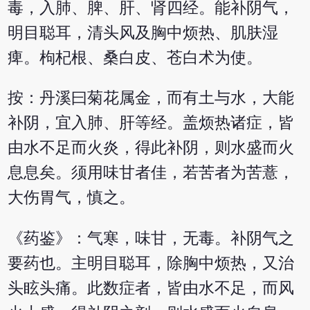
毒，入肺、脾、肝、肾四经。能补阴气，
明目聪耳，清头风及胸中烦热、肌肤湿
痺。枸杞根、桑白皮、苍白术为使。
按：丹溪曰菊花属金，而有土与水，大能
补阴，宜入肺、肝等经。盖烦热诸症，皆
由水不足而火炎，得此补阴，则水盛而火
息息矣。须用味甘者佳，若苦者为苦薏，
大伤胃气，慎之。
《药鉴》：气寒，味甘，无毒。补阴气之
要药也。主明目聪耳，除胸中烦热，又治
头眩头痛。此数症者，皆由水不足，而风