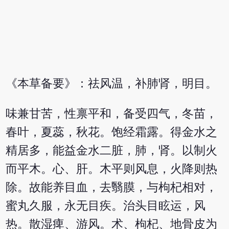
《本草备要》：祛风温，补肺肾，明目。
味兼甘苦，性禀平和，备受四气，冬苗，
春叶，夏蕊，秋花。饱经霜露。得金水之
精居多，能益金水二脏，肺，肾。以制火
而平木。心、肝。木平则风息，火降则热
除。故能养目血，去翳膜，与枸杞相对，
蜜丸久服，永无目疾。治头目眩运，风
热。散湿痺、游风。术、枸杞、地骨皮为