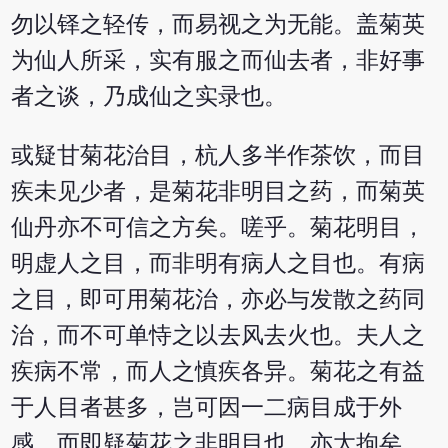
勿以铎之轻传，而易视之为无能。盖菊英
为仙人所采，实有服之而仙去者，非好事
者之谈，乃成仙之实录也。
或疑甘菊花治目，杭人多半作茶饮，而目
疾未见少者，是菊花非明目之药，而菊英
仙丹亦不可信之方矣。嗟乎。菊花明目，
明虚人之目，而非明有病人之目也。有病
之目，即可用菊花治，亦必与发散之药同
治，而不可单恃之以去风去火也。夫人之
疾病不常，而人之慎疾各异。菊花之有益
于人目者甚多，岂可因一二病目成于外
感，而即疑菊花之非明目也，亦太拘矣。