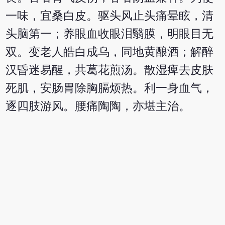
一味，宜桑白皮。驱头风止头痛晕眩，清
头脑第一；养眼血收眼泪翳膜，明眼目无
双。变老人皓白成乌，同地黄酿酒；解醉
汉昏迷易醒，共葛花煎汤。散湿痺去皮肤
死肌，安肠胃除胸膈烦热。利一身血气，
逐四肢游风。腰痛陶陶，亦堪主治。