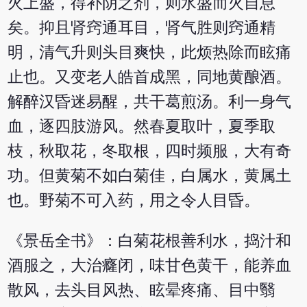
火上盛，得补阴之剂，则水盛而火自息
矣。抑且肾窍通耳目，肾气胜则窍通精
明，清气升则头目爽快，此烦热除而眩痛
止也。又变老人皓首成黑，同地黄酿酒。
解醉汉昏迷易醒，共干葛煎汤。利一身气
血，逐四肢游风。然春夏取叶，夏季取
枝，秋取花，冬取根，四时频服，大有奇
功。但黄菊不如白菊佳，白属水，黄属土
也。野菊不可入药，用之令人目昏。
《景岳全书》：白菊花根善利水，捣汁和
酒服之，大治癃闭，味甘色黄干，能养血
散风，去头目风热、眩晕疼痛、目中翳