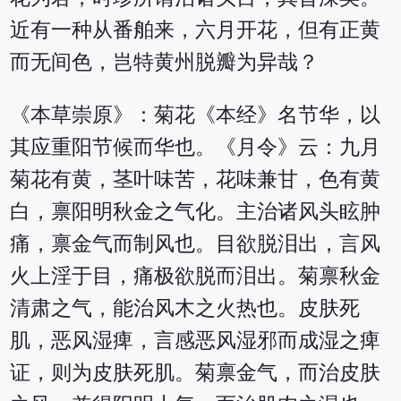
近有一种从番舶来，六月开花，但有正黄
而无间色，岂特黄州脱瓣为异哉？
《本草崇原》：菊花《本经》名节华，以
其应重阳节候而华也。《月令》云：九月
菊花有黄，茎叶味苦，花味兼甘，色有黄
白，禀阳明秋金之气化。主治诸风头眩肿
痛，禀金气而制风也。目欲脱泪出，言风
火上淫于目，痛极欲脱而泪出。菊禀秋金
清肃之气，能治风木之火热也。皮肤死
肌，恶风湿痺，言感恶风湿邪而成湿之痺
证，则为皮肤死肌。菊禀金气，而治皮肤