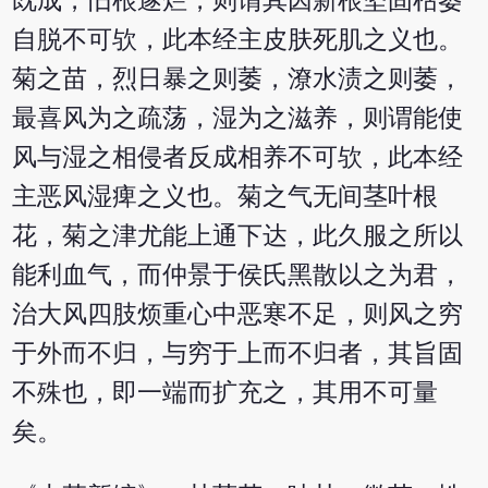
既成，旧根遂烂，则谓其因新根坚固枯萎
自脱不可欤，此本经主皮肤死肌之义也。
菊之苗，烈日暴之则萎，潦水渍之则萎，
最喜风为之疏荡，湿为之滋养，则谓能使
风与湿之相侵者反成相养不可欤，此本经
主恶风湿痺之义也。菊之气无间茎叶根
花，菊之津尤能上通下达，此久服之所以
能利血气，而仲景于侯氏黑散以之为君，
治大风四肢烦重心中恶寒不足，则风之穷
于外而不归，与穷于上而不归者，其旨固
不殊也，即一端而扩充之，其用不可量
矣。