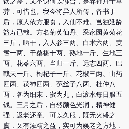
饮之需，又不识何以修合，是弃神丹于草
莽，可惜也。我今将异人所传，备书于
后，原人依方服食，入仙不难。岂独延龄
益寿已哉。方名菊英仙丹。采家园黄菊花
三斤，晒干，入人参三两、白术六两、黄
耆十两、干桑椹十两、熟地一斤、生地三
两、花苓六两、当归一斤、远志四两、巴
戟天一斤、枸杞子一斤、花椒三两、山药
四两、茯神四两、菟丝子八两、杜仲八
两，各为细末，蜜为丸，白滚水每日服五
钱。三月之后，自然颜色光润，精神健
强，返老还童。可以久服，既无火盛之
虞，又有添精之益，实可为娱老之方地，