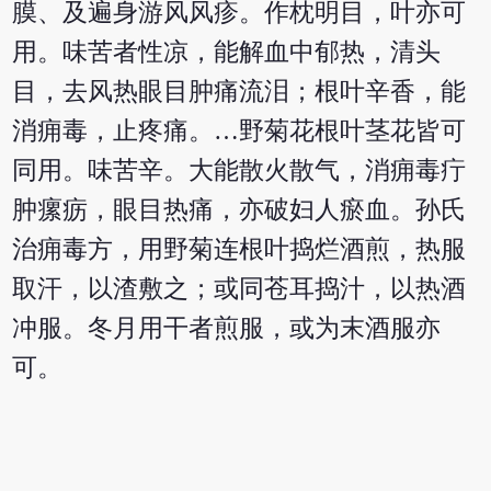
膜、及遍身游风风疹。作枕明目，叶亦可
用。味苦者性凉，能解血中郁热，清头
目，去风热眼目肿痛流泪；根叶辛香，能
消痈毒，止疼痛。…野菊花根叶茎花皆可
同用。味苦辛。大能散火散气，消痈毒疔
肿瘰疬，眼目热痛，亦破妇人瘀血。孙氏
治痈毒方，用野菊连根叶捣烂酒煎，热服
取汗，以渣敷之；或同苍耳捣汁，以热酒
冲服。冬月用干者煎服，或为末酒服亦
可。