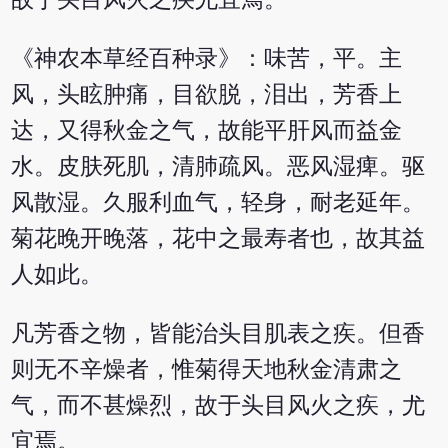
《神农本草经百种录》：味苦，平。主
风，头眩肿痛，目欲脱，泪出，芳香上
达，又得秋金之气，故能平肝风而益金
水。皮肤死肌，清肺疏风。恶风湿痺。驱
风散湿。久服利血气，轻身，耐老延年。
菊花晚开晚落，花中之最寿者也，故其益
人如此。
凡芳香之物，皆能治头目肌表之疾。但香
则无不辛燥者，惟菊得天地秋金清肃之
气，而不甚燥烈，故于头目风火之疾，尤
宜焉。