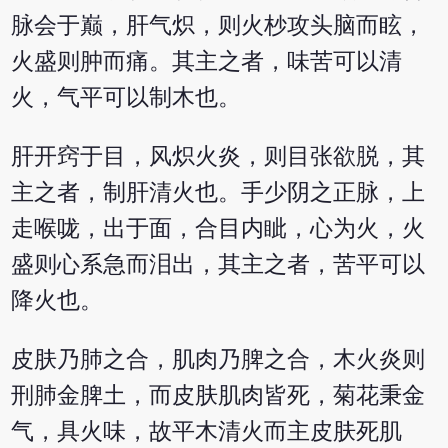
脉会于巅，肝气炽，则火杪攻头脑而眩，
火盛则肿而痛。其主之者，味苦可以清
火，气平可以制木也。
肝开窍于目，风炽火炎，则目张欲脱，其
主之者，制肝清火也。手少阴之正脉，上
走喉咙，出于面，合目内眦，心为火，火
盛则心系急而泪出，其主之者，苦平可以
降火也。
皮肤乃肺之合，肌肉乃脾之合，木火炎则
刑肺金脾土，而皮肤肌肉皆死，菊花秉金
气，具火味，故平木清火而主皮肤死肌