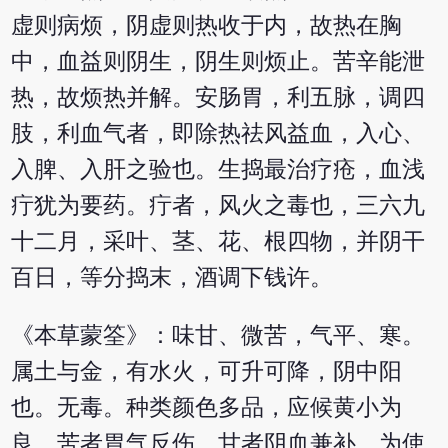
虚则病烦，阴虚则热收于内，故热在胸
中，血益则阴生，阴生则烦止。苦辛能泄
热，故烦热并解。安肠胃，利五脉，调四
肢，利血气者，即除热祛风益血，入心、
入脾、入肝之验也。生捣最治疗疮，血浅
疔犹为要药。疔者，风火之毒也，三六九
十二月，采叶、茎、花、根四物，并阴干
百日，等分捣末，酒调下钱许。
《本草蒙筌》：味甘、微苦，气平、寒。
属土与金，有水火，可升可降，阴中阳
也。无毒。种类颜色多品，应候黄小为
良。苦者胃气反伤，甘者阴血兼补。为使