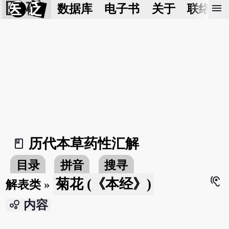
医 砭
menu
数据库
电子书
关于
联络我
历代本草药性汇解
book_2
目录
拼音
搜寻
hearing
菊花 (《本经》)
解表类
»
bubble_chart
内容