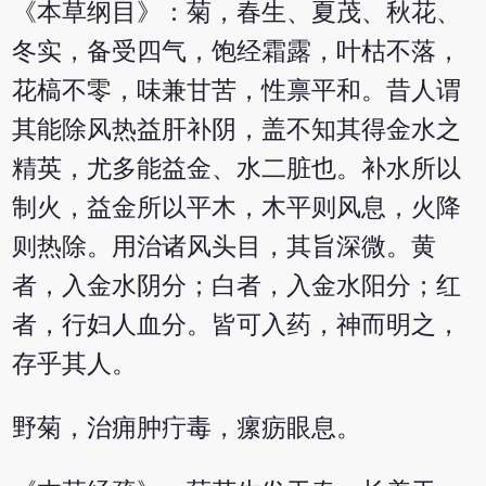
《本草纲目》：菊，春生、夏茂、秋花、
冬实，备受四气，饱经霜露，叶枯不落，
花槁不零，味兼甘苦，性禀平和。昔人谓
其能除风热益肝补阴，盖不知其得金水之
精英，尤多能益金、水二脏也。补水所以
制火，益金所以平木，木平则风息，火降
则热除。用治诸风头目，其旨深微。黄
者，入金水阴分；白者，入金水阳分；红
者，行妇人血分。皆可入药，神而明之，
存乎其人。
野菊，治痈肿疔毒，瘰疬眼息。