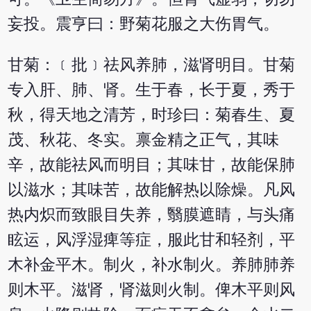
妄投。震亨曰：野菊花服之大伤胃气。
甘菊：﹝批﹞祛风养肺，滋肾明目。甘菊
专入肝、肺、肾。生于春，长于夏，秀于
秋，得天地之清芳，时珍曰：菊春生、夏
茂、秋花、冬实。禀金精之正气，其味
辛，故能祛风而明目；其味甘，故能保肺
以滋水；其味苦，故能解热以除燥。凡风
热内炽而致眼目失养，翳膜遮睛，与头痛
眩运，风浮湿痺等症，服此甘和轻剂，平
木补金平木。制火，补水制火。养肺肺养
则木平。滋肾，肾滋则火制。俾木平则风