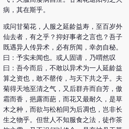
病，其在斯乎。
或问甘菊花，人服之延龄益寿，至百岁外
仙去者，有之乎？抑好事者之言也？吾子
既遇异人传异术，必有所闻，幸勿自秘。
曰：予实未闻也。或人固请，乃喟然叹
曰：吾今而后，不敢以异术为一人延龄益
算之资也，敢不罄传，与天下共之乎。夫
菊得天地至清之气，又后群卉而自芳，傲
霜而香，挹露而葩，而花又最耐久，是草
木之种，而欲与松柏同为后凋也，岂非长
生之物乎。但世人不知服食之法，徒作茶