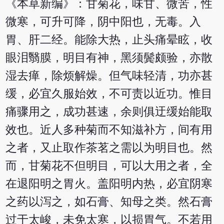
《本草新编》：甘菊花，味甘、微苦，性
微寒，可升可降，阴中阳也，无毒。入
胃、肝二经。能除大热，止头痛晕眩，收
眼泪翳膜，明目有神，黑须鬓颇验，亦散
湿去瘅，除烦解燥。但气味轻清，功亦甚
缓，必宜久服始效，不可责以近功。惟目
痛骤用之，成功甚速，余则俱迂缓始能取
效也。近人多种菊而不知滋补方，间有用
之者，又止取作茶茗之需以为明目也。然
而，甘菊花不但明目，可以大用之者，全
在退阳明之胃火。盖阳明内热，必宜阴寒
之药以泻之，如石膏、知母之类。然石膏
过于太峻，未免太寒，以损胃气。不若用