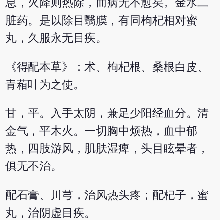
息，火降则热除，而病无不愈矣。金水二
脏药。是以除目翳膜，有同枸杞相对蜜
丸，久服永无目疾。
《得配本草》：术、枸杞根、桑根白皮、
青葙叶为之使。
甘，平。入手太阴，兼足少阳经血分。清
金气，平木火。一切胸中烦热，血中郁
热，四肢游风，肌肤湿痺，头目眩晕者，
俱无不治。
配石膏、川芎，治风热头疼；配杞子，蜜
丸，治阴虚目疾。