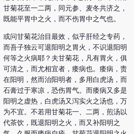
甘菊花至一二两，同元参、麦冬共济之，
既能平胃中之火，而不伤胃中之气也。
或问甘菊花治目最效，似乎肝经之专药，
而吾子独云可退阳明之胃火，不识退阳明
何等之火病耶？夫甘菊花，凡有胃火，俱
可清之，而尤相宜者，痿病也。痿病，责
在阳明，然而治阳明者，多用白虎汤，而
石膏过于寒凉，恐伤胃气。而痿病又多是
阳明之虚热，白虎汤又泻实火之汤也，万
为不宜。不若用甘菊花一、二两，煎汤以
代茶饮，既退阳明之火，而又补阳明之
气，久服而痿病自痊。甘菊花退阳明之火