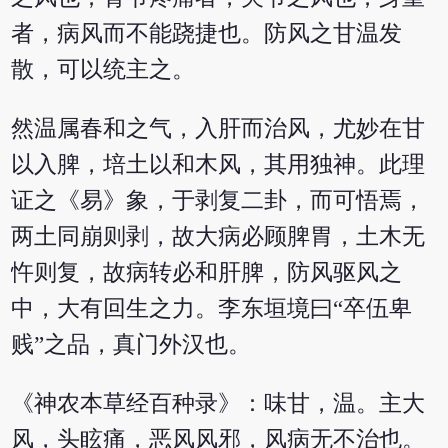
者，病风而不能跷捷也。防风之甘温发
散，可以统主之。
然温属春和之气，入肝而治风，尤妙在甘
以入脾，培土以和木风，其用独神。此理
证之《易》象，于剥复二卦，而可悟焉，
两土同崩则剥，故大病必顾脾胃，土木无
忤则复，故病转必和肝脾，防风驱风之
中，大有回生之力。李东垣境曰“卒伍卑
贱”之品，真门外汉也。
《神农本草经百种录》：味甘，温。主大
风，头眩痛，恶风风邪，风病无不治也。