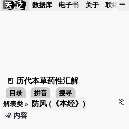
医 砭
menu
数据库
电子书
关于
联络我
历代本草药性汇解
book_2
目录
拼音
搜寻
hearing
防风 (《本经》)
解表类
»
bubble_chart
内容