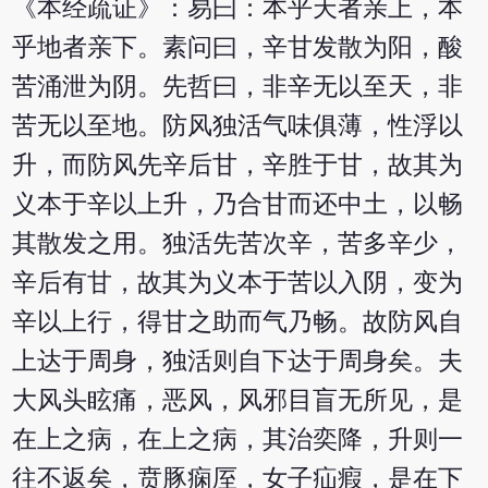
《本经疏证》：易曰：本乎天者亲上，本
乎地者亲下。素问曰，辛甘发散为阳，酸
苦涌泄为阴。先哲曰，非辛无以至天，非
苦无以至地。防风独活气味俱薄，性浮以
升，而防风先辛后甘，辛胜于甘，故其为
义本于辛以上升，乃合甘而还中土，以畅
其散发之用。独活先苦次辛，苦多辛少，
辛后有甘，故其为义本于苦以入阴，变为
辛以上行，得甘之助而气乃畅。故防风自
上达于周身，独活则自下达于周身矣。夫
大风头眩痛，恶风，风邪目盲无所见，是
在上之病，在上之病，其治奕降，升则一
往不返矣，贲豚痫厔，女子疝瘕，是在下