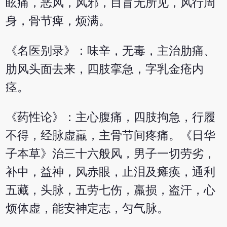
眩痛，恶风，风邪，目盲无所见，风行周
身，骨节痺，烦满。
《名医别录》：味辛，无毒，主治肋痛、
肋风头面去来，四肢挛急，字乳金疮内
痉。
《药性论》：主心腹痛，四肢拘急，行履
不得，经脉虚羸，主骨节间疼痛。《日华
子本草》治三十六般风，男子一切劳劣，
补中，益神，风赤眼，止泪及瘫痪，通利
五藏，头脉，五劳七伤，羸损，盗汗，心
烦体虚，能安神定志，匀气脉。