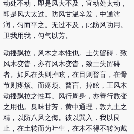
动处不动，即是风大不及，宜动处太动，
即是风大太过。防风甘温辛发，中通濡
润，匀而平之。无过不及，此防风功用。
卫我用我，匀气以芳。
动摇飘拉，风木之本性也。土失留碍，致
风木变眚，亦有风木变眚，致土失留碍
者。如风在头则掉眩，在目则瞀盲，在骨
节则疼烦。而疼烦、瞀盲、掉眩，正风木
动摇飘拉之性耳。风行周身，亦善行数变
之用也。臭味甘芳，黄中通理，敦九土之
精，以防八风之侮。彼以巽入，我以艮
止，在土转而为吐生，在木不得不转为戴