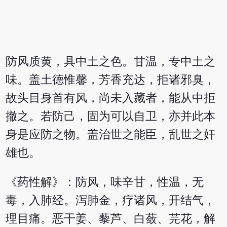
防风质黄，具中土之色。甘温，专中土之
味。盖土德惟馨，芳香充达，拒诸邪臭，
故头目身首有风，尚未入藏者，能从中拒
撤之。若防己，固为可以自卫，亦并此本
身是应防之物。盖治世之能臣，乱世之奸
雄也。
《药性解》：防风，味辛甘，性温，无
毒，入肺经。泻肺金，疗诸风，开结气，
理目痛。恶干姜、藜芦、白蔹、芫花，解