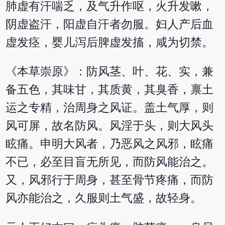
肺虚有汗喘乏，及气升作呕，火升发嗽，
阴虚盗汗，阳虚自汗者勿服。妇人产后血
虚发痉，婴儿泻后脾虚发搐，咸为切禁。
《本草崇原》：防风茎、叶、花、实，兼
备五色，其味甘，其质黄，其臭香，禀土
运之专精，治周身之风证。盖土气厚，则
风可屏，故名防风。风淫于头，则大风头
眩痛。申明大风者，乃恶风之风邪，眩痛
不已，必至目盲无所见，而防风能治之。
又，风邪行于周身，甚至骨节疼痛，而防
风亦能治之，久服则土气盛，故轻身。