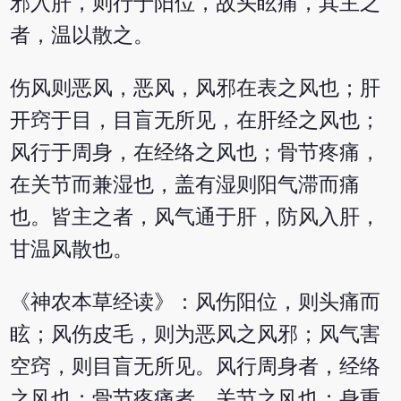
邪入肝，则行于阳位，故头眩痛，其主之
者，温以散之。
伤风则恶风，恶风，风邪在表之风也；肝
开窍于目，目盲无所见，在肝经之风也；
风行于周身，在经络之风也；骨节疼痛，
在关节而兼湿也，盖有湿则阳气滞而痛
也。皆主之者，风气通于肝，防风入肝，
甘温风散也。
《神农本草经读》：风伤阳位，则头痛而
眩；风伤皮毛，则为恶风之风邪；风气害
空窍，则目盲无所见。风行周身者，经络
之风也；骨节疼痛者，关节之风也；身重