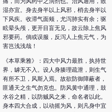
痛，而为风药中之润剂也。治风通用，散
湿亦宜。身去身半以上风邪，梢去身半以
下风疾。收滞气面颊，尤泻肺实有余；驱
眩晕头颅，更开目盲无见，故云除上焦风
邪要药。倘或误服，反泻人上焦元气，为
害岂浅浅哉！
《本草乘雅》：四大中风力最胜，执持世
界，罅无不入。设人身腠理疏泄，则生气
有所不卫，风斯入焉。故欲防御障蔽者，
匪通天之生气勿克也。防风黄中通理，鼓
水谷之精，以防贼风之来，命名者以此。
身本四大合成，以动摇为风，则凡身中宜