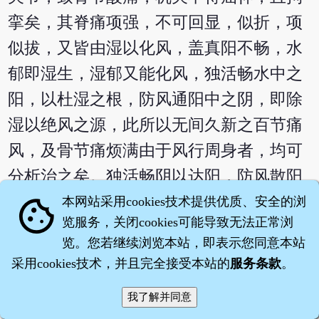
挛矣，其脊痛项强，不可回显，似折，项
似拔，又皆由湿以化风，盖真阳不畅，水
郁即湿生，湿郁又能化风，独活畅水中之
阳，以杜湿之根，防风通阳中之阴，即除
湿以绝风之源，此所以无间久新之百节痛
风，及骨节痛烦满由于风行周身者，均可
分析治之矣。独活畅阴以达阳，防风散阳
以畜阴，畅阴以达阳者，俾阳出阴中以上
本网站采用cookies技术提供优质、安全的浏
cookie
览服务，关闭cookies可能导致无法正常浏
际，其升之机藉于肝；散阳以畜阴者，俾
览。您若继续浏览本站，即表示您同意本站
阳依阴中以下蟠，其降之机举在肺，故曰
采用cookies技术，并且完全接受本站的
服务条款
。
金木者生成之终始，是独活之用在肝，防
风之用在肺，不可胥于是见耶！