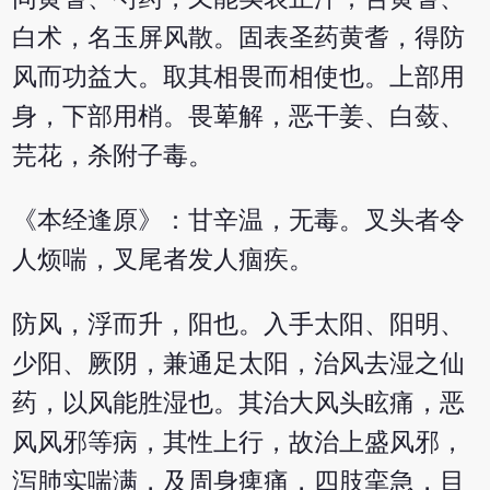
白术，名玉屏风散。固表圣药黄耆，得防
风而功益大。取其相畏而相使也。上部用
身，下部用梢。畏萆解，恶干姜、白蔹、
芫花，杀附子毒。
《本经逢原》：甘辛温，无毒。叉头者令
人烦喘，叉尾者发人痼疾。
防风，浮而升，阳也。入手太阳、阳明、
少阳、厥阴，兼通足太阳，治风去湿之仙
药，以风能胜湿也。其治大风头眩痛，恶
风风邪等病，其性上行，故治上盛风邪，
泻肺实喘满，及周身痺痛，四肢挛急，目