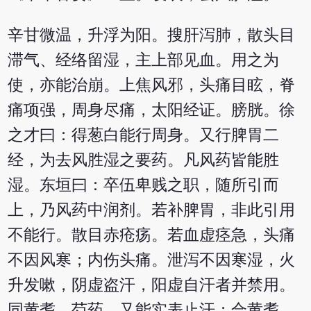
辛甘微温，升浮为阳。搜肝泻肺，散头目
滞气、经络留湿，主上部见血。用之为
使，亦能治崩。上焦风邪，头痛目眩，脊
痛项强，周身尽痛，太阳经证。膀胱。徐
之才曰：得葱白能行周身。又行脾胃二
经，为去风胜湿之要药。凡风药皆能胜
湿。东垣曰：卒伍卑贱之职，随所引而
上，乃风药中润剂。若补脾胃，非此引用
不能行。散目赤疮疡。若血虚痉急，头痛
不因风寒；内伤头痛。泄泻不因寒湿，火
升发嗽，阴虚盗汗，阳虚自汗者并禁用。
同黄耆、芍药，又能实表止汗；合黄耆、