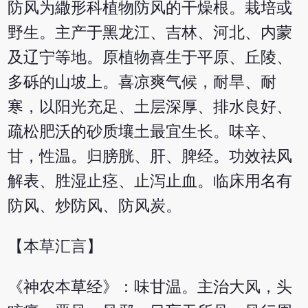
防风为繖形科植物防风的干燥根。栽培或
野生。主产于黑龙江、吉林、河北、内蒙
及辽宁等地。原植物喜生于平原、丘陵、
多砾的山坡上。喜凉爽气候，耐旱、耐
寒，以阳光充足、土层深厚、排水良好、
疏松肥沃的砂质壤土最宜生长。味辛、
甘，性温。归膀胱、肝、脾经。功效祛风
解表、胜湿止痉、止泻止血。临床用名有
防风、炒防风、防风炭。
【本草汇言】
《神农本草经》：味甘温。主治大风，头