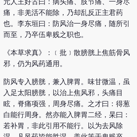
元人王好古曰：病头痛、肢节痛、一身尽
痛，非羌活不能除，乃却乱反正主君药
也。李东垣曰：防风治一身尽痛，随所引
而至，乃卒伍卑贱之职也。
《本草求真》：﹝批﹞散膀胱上焦筋骨风
邪，仍为风药通用。
防风专入膀胱，兼入脾胃。味甘微温，虽
入足太阳膀胱，以治上焦风邪，头痛目
眩，脊痛项强，周身尽痛。之才曰：得葱
白能行周身。然亦能入脾胃二经，杲曰：
若补胃，非此引用不能行。以为去风除
湿。凡风药皆能胜湿。盖此等于卑贱卒