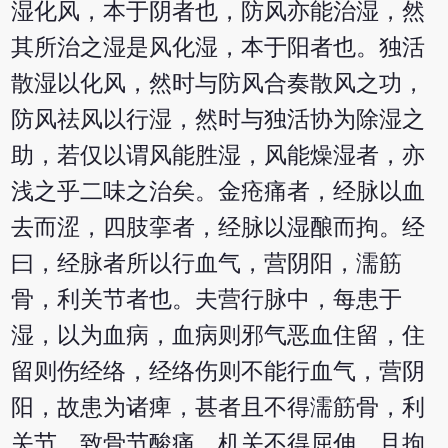
湿化风，本于阴者也，防风亦能治湿，然
其所治之湿是风化湿，本于阳者也。独活
散湿以化风，然时与防风合奏散风之功，
防风祛风以行湿，然时与独活协为除湿之
助，若仅以谓风能胜湿，风能燥湿者，亦
浅之乎二味之治矣。金疮痛者，经脉以血
去而涩，四肢挛者，经脉以湿酿而拘。经
曰，经脉者所以行血气，营阴阳，濡筋
骨，利关节者也。夫营行脉中，每患于
湿，以为血病，血病则邪气恶血住留，住
留则伤经络，经络伤则不能行血气，营阴
阳，故患为诸痺，甚者且不得濡筋骨，利
关节，致骨节酸痛，机关不得屈伸，且拘