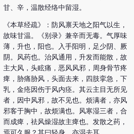
甘、辛，温散经络中留湿。
《本草经疏》：防风禀天地之阳气以生，
故味甘温。《别录》兼辛而无毒。气厚味
薄，升也，阳也。入手阳明，足少阴、厥
阴。风药也。治风通用，升发而能散，故
主大风，头眩痛，恶风风邪，周身骨节疼
痺，胁痛胁风，头面去来，四肢挛急，下
乳，金疮因伤于风内痉。其云主目无所见
者，因中风邪，故不见也。烦满者，亦风
邪客于胸中，故烦满也。风寒湿三者，合
而成痺，祛风燥湿故主痺也。发散之药，
焉可久服？其曰轻身，亦湿去耳。