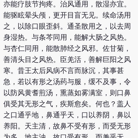
亦能疗肢节拘疼。治风通用，散湿亦宜。
能驱眩晕头颅，更开目盲无见。续命汤用
之，以除口眼歪斜。通圣散用之，以去周
身湿热。与条芩同用，能解大肠之风热。
与杏仁同用，能散肺经之风邪。佐甘菊，
善清头目之风热。臣羌活，善解巨阳之风
寒。昔王太后风病不言而脉沉，其事甚
急，若以有形之汤药与服，缓不及事，令
以防风黄耆煎汤，熏蒸如雾满室，则口鼻
俱受其无形之气，疾斯愈矣。何也？盖人
之口通乎地，鼻通乎天，口以养阴，鼻以
养阳。天主清，故鼻不受有形，而受无形
为多。地主浊，故口受有形，而兼乎无