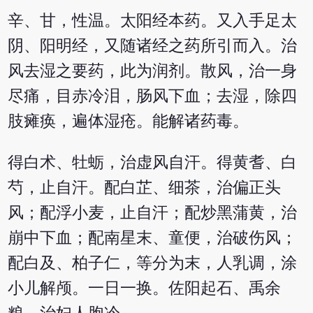
辛、甘，性温。太阳经本药。又入手足太
阴、阳明经，又随诸经之药所引而入。治
风去湿之要药，此为润剂。散风，治一身
尽痛，目赤冷泪，肠风下血；去湿，除四
肢瘫痪，遍体湿疮。能解诸药毒。
得白术、牡蛎，治虚风自汗。得黄耆、白
芍，止自汗。配白芷、细茶，治偏正头
风；配浮小麦，止自汗；配炒黑蒲黄，治
崩中下血；配南星末、童便，治破伤风；
配白及、柏子仁，等分为末，人乳调，涂
小儿解颅。一日一换。佐阳起石、禹余