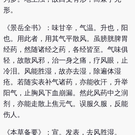
形。
《景岳全书》：味甘辛，气温。升也，阳
也。用此者，用其气平散风。虽膀胱脾胃
经药，然随诸经之药，各经皆至。气味俱
轻，故散风邪，治一身之痛，疗风眼，止
冷泪。风能胜湿，故亦去湿，除遍体湿
疮。若随实表补气诸药，亦能收汗，升举
阳气，止胸风下血崩漏。然此风药中之润
剂，亦能走散上焦元气。误服久服，反能
伤人。
《本草备要》：宣。发表，去风胜湿。