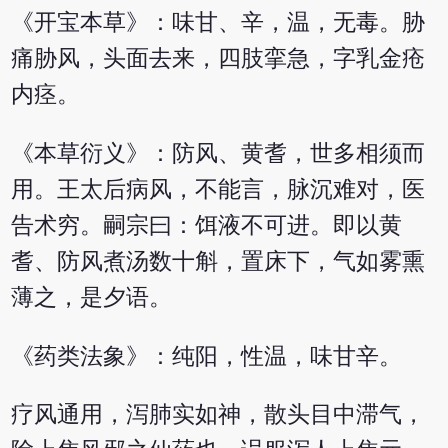
《开宝本草》：味甘、辛，温，无毒。胁
痛胁风，头面去来，四肢挛急，字乳金疮
内痉。
《本草衍义》：防风、黄耆，世多相须而
用。王太后病风，不能言，脉沉难对，医
告术穷。嗣宗曰：饵液不可进。即以黄
耆、防风煮汤数十斛，置床下，气如雾熏
薄之，是夕语。
《药类法象》：纯阳，性温，味甘辛。
疗风通用，泻肺实如神，散头目中滞气，