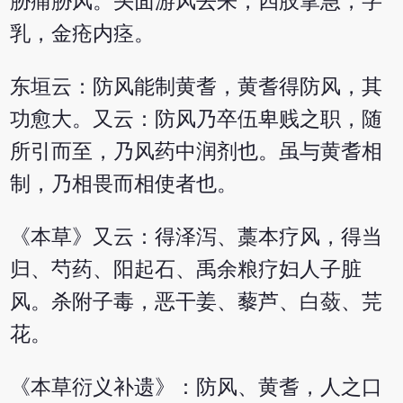
胁痛胁风。头面游风去来，四肢挛急，字
乳，金疮内痉。
东垣云：防风能制黄耆，黄耆得防风，其
功愈大。又云：防风乃卒伍卑贱之职，随
所引而至，乃风药中润剂也。虽与黄耆相
制，乃相畏而相使者也。
《本草》又云：得泽泻、藁本疗风，得当
归、芍药、阳起石、禹余粮疗妇人子脏
风。杀附子毒，恶干姜、藜芦、白蔹、芫
花。
《本草衍义补遗》：防风、黄耆，人之口