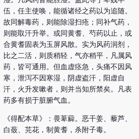
伍，任主使唤，能循诸经之药以为追随。
故同解毒药，则能除湿扫疮；同补气药，
则能取汗升举。或同黄耆、芍药以止，或
合黄耆固表为玉屏风散。实为风药润剂，
比之二活，则质稍轻，气亦稍平，凡属风
药，皆可通用。但血虚痉急，头痛不因风
寒，泄泻不因寒湿，阴虚盗汗，阳虚自
汗，火升发嗽者，则并当知所禁矣。凡表
药多有损于脏腑气血。
《得配本草》：畏萆薢。恶干姜、藜芦、
白蔹、芫花，制黄耆，杀附子毒。