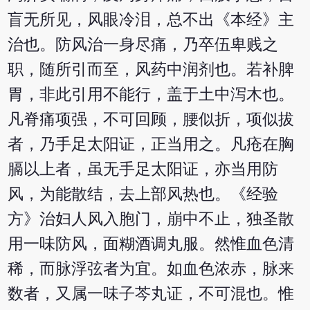
盲无所见，风眼冷泪，总不出《本经》主
治也。防风治一身尽痛，乃卒伍卑贱之
职，随所引而至，风药中润剂也。若补脾
胃，非此引用不能行，盖于土中泻木也。
凡脊痛项强，不可回顾，腰似折，项似拔
者，乃手足太阳证，正当用之。凡疮在胸
膈以上者，虽无手足太阳证，亦当用防
风，为能散结，去上部风热也。《经验
方》治妇人风入胞门，崩中不止，独圣散
用一味防风，面糊酒调丸服。然惟血色清
稀，而脉浮弦者为宜。如血色浓赤，脉来
数者，又属一味子芩丸证，不可混也。惟