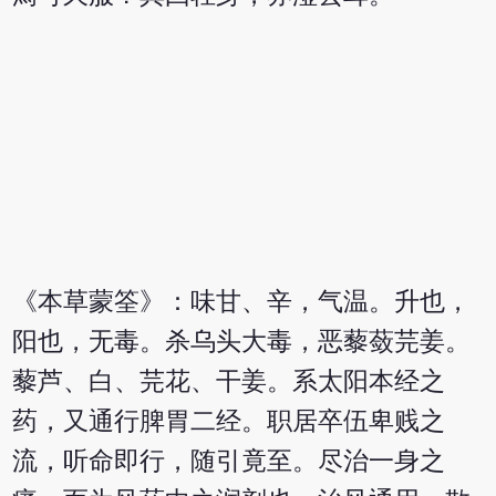
《本草蒙筌》：味甘、辛，气温。升也，
阳也，无毒。杀乌头大毒，恶藜蔹芫姜。
藜芦、白、芫花、干姜。系太阳本经之
药，又通行脾胃二经。职居卒伍卑贱之
流，听命即行，随引竟至。尽治一身之