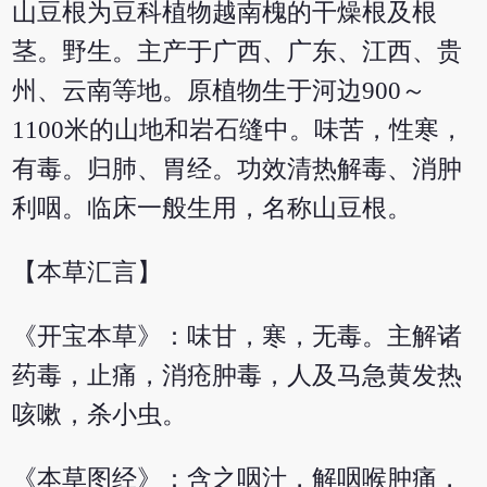
山豆根为豆科植物越南槐的干燥根及根
茎。野生。主产于广西、广东、江西、贵
州、云南等地。原植物生于河边900～
1100米的山地和岩石缝中。味苦，性寒，
有毒。归肺、胃经。功效清热解毒、消肿
利咽。临床一般生用，名称山豆根。
【本草汇言】
《开宝本草》：味甘，寒，无毒。主解诸
药毒，止痛，消疮肿毒，人及马急黄发热
咳嗽，杀小虫。
《本草图经》：含之咽汁，解咽喉肿痛，