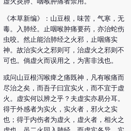
虚火炎肺、咽喉肿痛者禁用。
《本草新编》：山豆根，味苦，气寒，无
毒。入肺经。止咽喉肿痛要药，亦治蛇伤
虫咬。然止能治肺经之火邪，止咽痛实
神。故治实火之邪则可，治虚火之邪则不
可也。倘虚火而误用之，为害非浅也。
或问山豆根泻喉痺之痛既神，凡有喉痛而
尽治之矣，而吾子曰宜实火，而不宜于虚
火。虚实何以辨之乎？夫虚实亦易分耳。
得于外感者为实火，实火者，邪火之实
也；得于内伤者为虚火，虚火者，相火之
虚也。虽二火同入肺经，而虚实各异。实