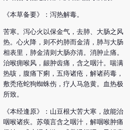
《本草备要》：泻热解毒。
苦寒。泻心火以保金气，去肺、大肠之风
热。心火降，则不灼肺而金清，肺与大肠
相表里，肺金清则大肠亦清。消肿止痛。
治喉痈喉风，龈肿齿痛，含之咽汁。喘满
热咳，腹痛下痢，五痔诸疮，解诸药毒，
敷秃疮蛇狗蜘蛛伤，疗人马急黄。血热极
所致。
《本经逢原》：山豆根大苦大寒，故能治
咽喉诸疾。苏颂言含之咽汁，解咽喉肿痛