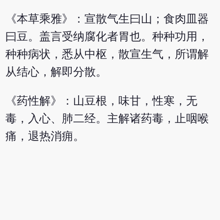
《本草乘雅》：宣散气生曰山；食肉皿器
曰豆。盖言受纳腐化者胃也。种种功用，
种种病状，悉从中枢，散宣生气，所谓解
从结心，解即分散。
《药性解》：山豆根，味甘，性寒，无
毒，入心、肺二经。主解诸药毒，止咽喉
痛，退热消痈。