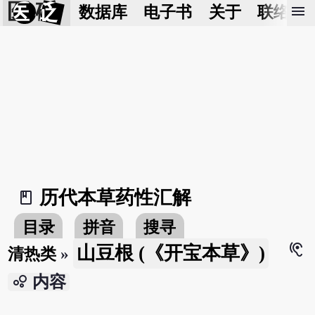
医 砭
menu
数据库
电子书
关于
联络我
历代本草药性汇解
book_2
目录
拼音
搜寻
hearing
山豆根 (《开宝本草》)
清热类
»
bubble_chart
内容