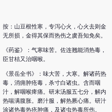
按：山豆根性寒，专泻心火，心火去则金
无所损，金得其保而热伤之虞吾知免矣。
《药鉴》：气寒味苦。佐连翘能消热毒，
臣甘桔又治咽喉。
《景岳全书》：味大苦，大寒。解诸药热
毒，消痈肿疮毒，杀寸白诸虫。含而咽
汁，解咽喉痺痛。研末汤服五七分，解内
热喘满腹胀。磨汁服，解热厥心痛。研汁
涂诸热毒热疮肿痛，及诸虫热毒所伤。