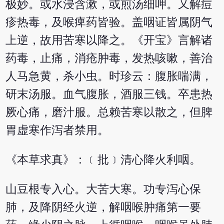
极妙。或水浸含漱，或煎汤细呷。又解痘
疹热毒，及喉痺药皆验。盖咽证皆属阴气
上逆，故用苦寒以降之。《开宝》言解诸
药毒，止痛，消疮肿毒，发热咳嗽，善治
人马急黄，杀小虫。时珍云：腹胀喘满，
研末汤服。血气腹胀，酒服三钱。卒患热
厥心痛，磨汁服。总赖苦寒以散之，但脾
胃虚寒作泻者禁用。
《本草求真》：﹝批﹞清心降火利咽。
山豆根专入心。大苦大寒。功专泻心保
肺，及降阴经火逆，解咽喉肿痛第一要