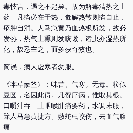
毒忮害，遇之不起矣。故为解毒清热之上
药。凡痛必在于热，毒解热散则痛自止，
疮肿自消。人马急黄乃血热极所发，故必
发热，热气上熏则发咳嗽，诸虫亦湿热所
化，故悉主之，而多获奇效也。
简误：病人虚寒者勿服。
《本草蒙筌》：味苦、气寒。无毒。粒似
豆圆，名因此得。凡资疗病，惟取其根。
口嚼汁吞，止咽喉肿痛要药；水调末服，
除人马急黄捷方。敷蛇虫咬伤，去血气腹
痛。