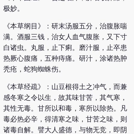
极妙。
《本草纲目》：研末汤服五分，治腹胀喘
满。酒服三钱，治女人血气腹胀，又下寸
白诸虫。丸服，止下痢。磨汁服，止卒患
热厥心腹痛，五种痔痛。研汁，涂诸热肿
秃疮，蛇狗蜘蛛伤。
《本草经疏》：山豆根得土之冲气，而兼
感冬寒之令以生，故其味甘苦，其气寒，
其性无毒。甘所以和毒，寒所以除热。凡
毒必热必辛，得清寒之味，甘苦之味，则
诸毒自解。譬大人盛德，与物无竞，即阴