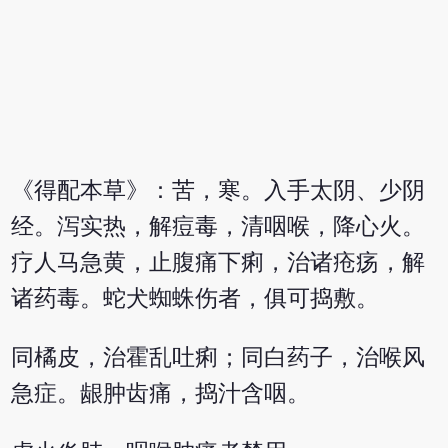
《得配本草》：苦，寒。入手太阴、少阴
经。泻实热，解痘毒，清咽喉，降心火。
疗人马急黄，止腹痛下痢，治诸疮疡，解
诸药毒。蛇犬蜘蛛伤者，俱可捣敷。
同橘皮，治霍乱吐痢；同白药子，治喉风
急症。龈肿齿痛，捣汁含咽。