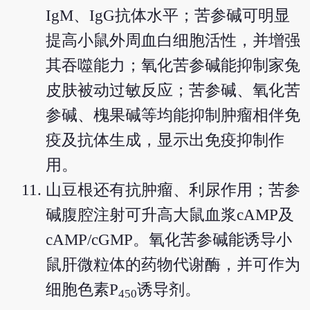
IgM、IgG抗体水平；苦参碱可明显
提高小鼠外周血白细胞活性，并增强
其吞噬能力；氧化苦参碱能抑制家兔
皮肤被动过敏反应；苦参碱、氧化苦
参碱、槐果碱等均能抑制肿瘤相伴免
疫及抗体生成，显示出免疫抑制作
用。
山豆根还有抗肿瘤、利尿作用；苦参
碱腹腔注射可升高大鼠血浆cAMP及
cAMP/cGMP。氧化苦参碱能诱导小
鼠肝微粒体的药物代谢酶，并可作为
细胞色素P
诱导剂。
450