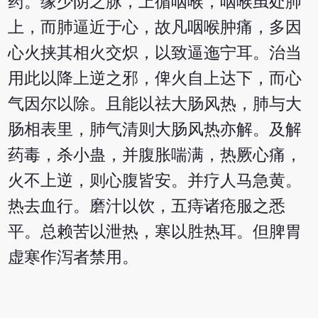
药。缘少阴之脉，上循咽喉，咽喉虽处肺
上，而肺逼近于心，故凡咽喉肿痛，多因
心火挟其相火交炽，以致逼迤宁耳。治当
用此以降上逆之邪，俾火自上达下，而心
气因尔以除。且能以祛大肠风热，肺与大
肠相表里，肺气清则大肠风热亦解。及解
药毒，杀小蛊，并腹胀喘满，热厥心痛，
火不上逆，则心腹皆安。并疗人马急黄。
热去血行。磨汁以饮，五痔诸疮服之悉
平。总赖苦以泄热，寒以胜热耳。但脾胃
虚寒作泻者禁用。