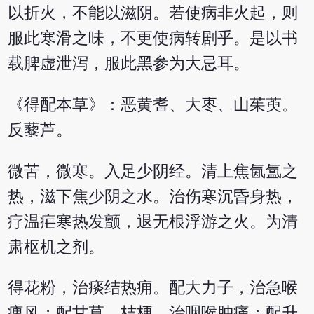
以折火，不能以滋阴。若使病非火起，则
服此寒滑之味，不更使病转剧乎。是以书
载脾虚泄泻，服此黑参为大忌耳。
《得配本草》：恶黄耆、大枣、山茱萸。
反藜芦。
微苦，微寒。入足少阴经。清上焦氤氲之
热，滋下焦少阴之水。治伤寒沉昏身热，
疗温疟寒热发颤，退无根浮游之火。为清
肃枢机之剂。
得花粉，治痰结热痈。配大力子，治急喉
痺风；配甘草、桔梗，治咽喉肿痛；配升