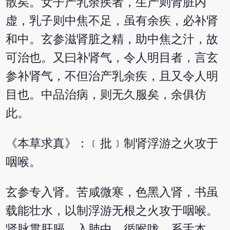
散矣。女子产乳余疾者，生产则肾脏内
虚，乳子则中焦不足，虽有余疾，必补肾
和中。玄参滋肾脏之精，助中焦之汁，故
可治也。又曰补肾气，令人明目者，言玄
参补肾气，不但治产乳余疾，且又令人明
目也。中品治病，则无久服矣，余俱仿
此。
《本草求真》：﹝批﹞制肾浮游之火攻于
咽喉。
玄参专入肾。苦咸微寒，色黑入肾，书虽
载能壮水，以制浮游无根之火攻于咽喉。
肾脉贯肝膈，入肺中，循喉咙，系舌本，