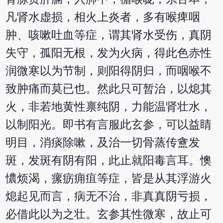
凡肾水虚损，相火上炎者，多有喉痺咽
肿、咳嗽吐血等症，谓其肾水受伤，真阴
失守，孤阳无根，发为火病，得此色赤性
润微寒以为节制，则阳得阴归，而咽喉不
致肿痛而莫已也。然此只可暂治，以熄其
火，非若地黄性禀纯阴，力能温肾壮水，
以制阳光。即书有言服此玄参，可以益睛
明目，消痰除嗽，及治一切骨蒸传盦发
斑，发斑有阴有阳，此止就阳毒言耳。懊
憹烦渴，瘰疬痈疽等症，皆是从其浮游火
熄起见而言，病无不治，非真真阴亏损，
必借此以为之壮。玄参其性微寒，故止可