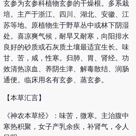
玄参为玄参科植物玄参的干燥根。多系栽
培。主产于浙江、四川、湖北、安徽、江
苏等地。原植物生于野草丛中或林下阴湿
处。喜凉爽气候，耐旱又耐寒，向阳排水
良好的砂质或石灰质土壤最适宜生长。味
甘、苦，咸，性寒。归肺、胃、肾经。功
效清热凉血、养阴生津、解毒散结、润肠
通便。临床用名有玄参、蒸玄参。
【本草汇言】
《神农本草经》：味苦，微寒。主治腹中
寒热积聚，女子产乳余疾，补肾气，令人