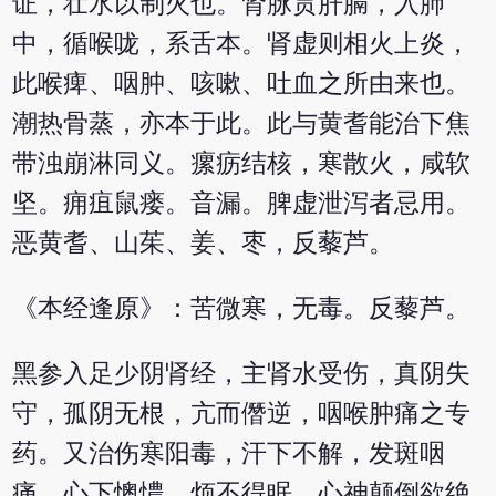
证，壮水以制火也。肾脉贯肝膈，入肺
中，循喉咙，系舌本。肾虚则相火上炎，
此喉痺、咽肿、咳嗽、吐血之所由来也。
潮热骨蒸，亦本于此。此与黄耆能治下焦
带浊崩淋同义。瘰疬结核，寒散火，咸软
坚。痈疽鼠瘘。音漏。脾虚泄泻者忌用。
恶黄耆、山茱、姜、枣，反藜芦。
《本经逢原》：苦微寒，无毒。反藜芦。
黑参入足少阴肾经，主肾水受伤，真阴失
守，孤阴无根，亢而僭逆，咽喉肿痛之专
药。又治伤寒阳毒，汗下不解，发斑咽
痛，心下懊憹，烦不得眠，心神颠倒欲绝