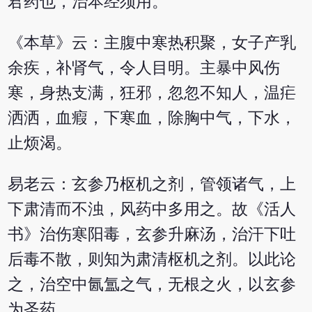
君药也，治本经须用。
《本草》云：主腹中寒热积聚，女子产乳
余疾，补肾气，令人目明。主暴中风伤
寒，身热支满，狂邪，忽忽不知人，温疟
洒洒，血瘕，下寒血，除胸中气，下水，
止烦渴。
易老云：玄参乃枢机之剂，管领诸气，上
下肃清而不浊，风药中多用之。故《活人
书》治伤寒阳毒，玄参升麻汤，治汗下吐
后毒不散，则知为肃清枢机之剂。以此论
之，治空中氤氲之气，无根之火，以玄参
为圣药。