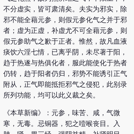
不分虚实，皆可肃清矣。夫实为邪实，除
邪不能全藉元参，则假元参化气之并于邪
者；虚为正虚，补虚尤不可全藉元参，则
假元参助气之歉于正者。惟然，故凡血液
痰饮六淫七情，已离乎阴，未尽著于阳，
趋于热遂与热俱化者，服此能使化于热者
仍转，趋于阳者仍归，邪势不能诱引正气
附从，正气即能抵拒邪气之侵犯，此别录
所列功能，均可以此义裁之矣。
《本草新编》：元参，味苦、咸，气微
寒，无毒。忌铜器，犯之噎喉丧目。入