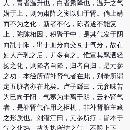
人，青者温升也，白者肃降也，温升之气
媾于上，则为肃降之资以归于肾。倘上媾
而不为之化，新者不化，陈者遂不能复
上，陈陈相因，积聚于中，是其气发于阴
而乱于阳，出于血分而交互于气分，故在
妇人产乳之后，尤多有之。惟宣其飘洒轻
扬之化，则降者自降，归者自归，是元参
之功，本经所谓补肾气者在此，别录所谓
定五脏者亦在此矣。卢子繇曰，元参味苦
为已向于阳，气寒为未离于阴，云补肾气
者，是补肾气作用之枢机，非补肾脏主藏
之形质也。刘潜江曰，元参所疗，皆本于
气之化热，故为热所结之气，不限上下，