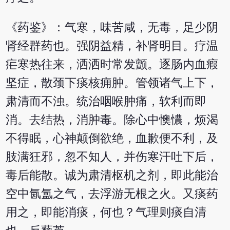
《药鉴》：气寒，味苦咸，无毒，足少阴
肾经群药也。强阴益精，补肾明目。疗温
疟寒热往来，洒洒时常发颤。逐肠内血瘕
坚症，散颈下痰核痈肿。管领诸气上下，
肃清而不浊。统治咽喉肿痛，软利而即
消。去结热，消肿毒。除心中懊憹，烦渴
不得眠，心神颠倒欲绝，血歉便不利，及
肢满狂邪，忽不知人，并伤寒汗吐下后，
毒后能散。诚为肃清枢机之剂，即此能治
空中氤氲之气，去浮游无根之火。又痰药
用之，即能消痰，何也？气理则痰自清