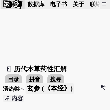
医 砭
menu
数据库
电子书
关于
联络我
历代本草药性汇解
book_2
目录
拼音
搜寻
hearing
玄参 (《本经》)
清热类
»
bubble_chart
内容