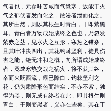
气者也，元参味苦咸而气微寒，故能于火
气之郁伏者发而化之，散漫者泄而化之。
其所由然，则以其根生时青白，干即紫黑
耳。青白者万物成始成终之色也，乃忽发
紫赤之茎，见水火之互形，寒热之错杂，
且其叶冲决四出，其花钩棘坚利，徒具伤
害之能，绝无冲和之概，向所谓成始成终
者，竟成寒热交战之祸灾，将不获其终，
幸而火既西流，露已降白，钩棘坚利之
花，仍为肃降形色而结实，不赤不紫，独
得为黑，则无成有终者在此，即其根生则
青白，干则变黑者，义亦在些矣。其在于