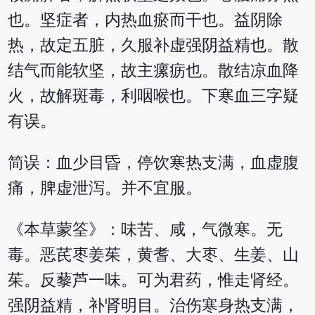
也。坚症者，内热血瘀而干也。益阴除
热，故定五脏，久服补虚强阴益精也。散
结气而能软坚，故主瘰疬也。散结凉血降
火，故解斑毒，利咽喉也。下寒血三字疑
有误。
简误：血少目昏，停饮寒热支满，血虚腹
痛，脾虚泄泻。并不宜服。
《本草蒙筌》：味苦、咸，气微寒。无
毒。恶芪枣姜茱，黄耆、大枣、生姜、山
茱。反藜芦一味。可为君药，惟走肾经。
强阴益精，补肾明目。治伤寒身热支满，