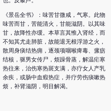
也。反藜芦。
《景岳全书》：味苦甘微咸，气寒。此物
味苦而甘，苦能清火，甘能滋阴。以其味
甘，故降性亦缓。本草言其惟入肾经，而
不知其尤走肺脏，故能退无根浮游之火，
散周身痰结热痈，逐颈项咽喉痺毒、瘰疬
结核，驱男女传尸，烦躁骨蒸，解温疟寒
热往来，治伤寒热斑支满，亦疗女人产乳
余疾，或肠中血瘕热症，并疗劳伤痰嗽热
烦，补肾滋阴，明目解渴。