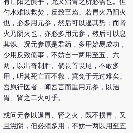
有亡阳之惧乎，此又治胃之所必需也。但
勺水难以救焚，反致至焰。若胃火乃阳火
也，必多用元参，然后可以遏其势；而肾
火乃阴火也，亦必多用元参，然后可以息
其炽。况元参原是君药，多用始易成功，
少用反致偾事，不妨自一两用至五、六
两，以出奇制胜。倘畏首畏尾，不敢多
用，听其死亡而不救，冀免于无过难矣。
吾愿行医者，闻吾言而重用元参，以治
胃、肾之二火可乎。
或问元参以退胃、肾之火，既不损胃，又
且滋阴，但必须多用，不妨一两以用至五