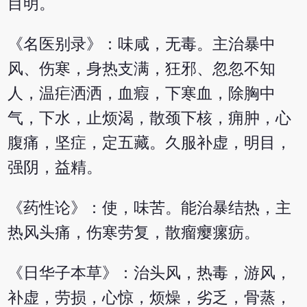
目明。
《名医别录》：味咸，无毒。主治暴中
风、伤寒，身热支满，狂邪、忽忽不知
人，温疟洒洒，血瘕，下寒血，除胸中
气，下水，止烦渴，散颈下核，痈肿，心
腹痛，坚症，定五藏。久服补虚，明目，
强阴，益精。
《药性论》：使，味苦。能治暴结热，主
热风头痛，伤寒劳复，散瘤瘿瘰疬。
《日华子本草》：治头风，热毒，游风，
补虚，劳损，心惊，烦燥，劣乏，骨蒸，