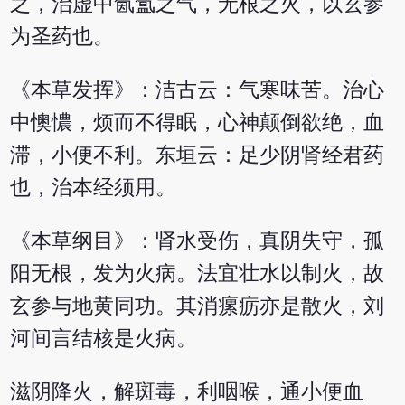
之，治虚中氤氲之气，无根之火，以玄参
为圣药也。
《本草发挥》：洁古云：气寒味苦。治心
中懊憹，烦而不得眠，心神颠倒欲绝，血
滞，小便不利。东垣云：足少阴肾经君药
也，治本经须用。
《本草纲目》：肾水受伤，真阴失守，孤
阳无根，发为火病。法宜壮水以制火，故
玄参与地黄同功。其消瘰疬亦是散火，刘
河间言结核是火病。
滋阴降火，解斑毒，利咽喉，通小便血