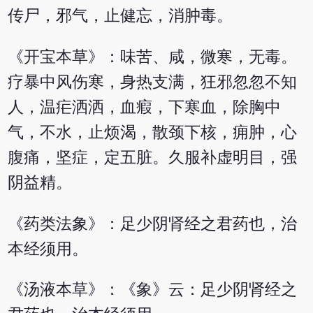
传尸，邪气，止健忘，消肿毒。
《开宝本草》：味苦、咸，微寒，无毒。
疗暴中风伤寒，身热支满，狂邪忽忽不知
人，温疟洒洒，血瘕，下寒血，除胸中
气，不水，止烦渴，散颈下核，痈肿，心
腹痛，坚症，定五脏。久服补虚明目，强
阴益精。
《药类法象》：足少阴肾经之君药也，治
本经须用。
《汤液本草》：《象》云：足少阴肾经之