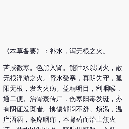
《本草备要》：补水，泻无根之火。
苦咸微寒。色黑入肾。能壮水以制火，散
无根浮游之火。肾水受寒，真阴失守，孤
阳无根，发为火病。益精明目，利咽喉，
通二便。治骨蒸传尸，伤寒阳毒发斑，亦
有阴证发斑者。懊憹郁闷不舒。烦渴，温
疟洒洒，喉痺咽痛，本肾药而治上焦火