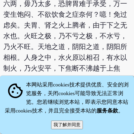
六两，毋乃太多，恐脾胃难于承受，万一
变生饱闷、不欲饮食之症奈何？噫！免过
虑矣。夫胃、肾之火上腾者，由于下之无
水也。火旺之极，乃不亏之极，不水亏，
乃火不旺。天地之道，阴阳之道，阴阳所
相根。人身之中，水火原以相召，有水以
制火，乃火安平，下焦断不沸越于上焦
也。故火不得水乃已，一得水乃相安，敛
本网站采用cookies技术提供优质、安全的浏
cookie
戢甚神且速也。然乃火之腾空，正望水不
览服务，关闭cookies可能导致无法正常浏
可得，惟恐水之细微，不足以解其燥烈之
览。您若继续浏览本站，即表示您同意本站
采用cookies技术，并且完全接受本站的
服务条款
。
炎氛，岂有得滂沱及厌恶作祟之理。是以
入于胃而胃苏，入于脾而脾乐，况胃、肾
二火杪，各经之不皆烁，水即滂沱，尚恐