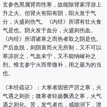
玄参色黑属肾而性寒，故能除肾家浮游上
升之火。但肾火有阳有阴，阳火发于气
分，火盛则伤气。《内经》所谓有壮火食
气是也。阴火发于血分，火盛则伤血。
《内经》所谓诸寒之而热者取之阴是也。
产后血脱，则阴衰而火无所制，又不可以
寒凉折之，气血未宁，又不能纳峻补之
剂。惟玄参宁火而带微补，用之最为的当
也。
《本经疏证》：大寒者固密严厉之寒，火
气遇之则折；微寒者轻扬飘洒之寒，火气
遇之则化。苦，发气者也，咸能润下，泄