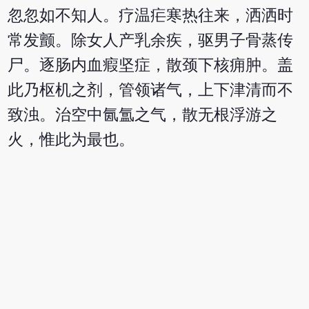
忽忽如不知人。疗温疟寒热往来，洒洒时
常发颤。除女人产乳余疾，驱男子骨蒸传
尸。逐肠内血瘕坚症，散颈下核痈肿。盖
此乃枢机之剂，管领诸气，上下津清而不
致浊。治空中氤氲之气，散无根浮游之
火，惟此为最也。