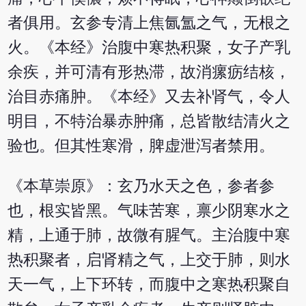
者俱用。玄参专清上焦氤氲之气，无根之
火。《本经》治腹中寒热积聚，女子产乳
余疾，并可清有形热滞，故消瘰疬结核，
治目赤痛肿。《本经》又去补肾气，令人
明目，不特治暴赤肿痛，总皆散结清火之
验也。但其性寒滑，脾虚泄泻者禁用。
《本草崇原》：玄乃水天之色，参者参
也，根实皆黑。气味苦寒，禀少阴寒水之
精，上通于肺，故微有腥气。主治腹中寒
热积聚者，启肾精之气，上交于肺，则水
天一气，上下环转，而腹中之寒热积聚自