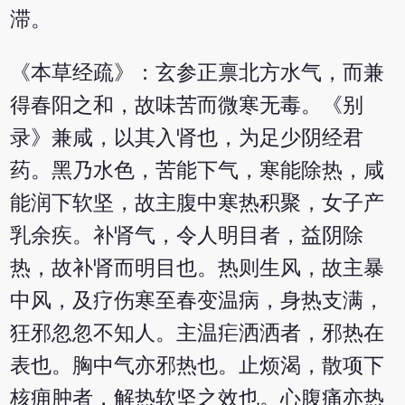
滞。
《本草经疏》：玄参正禀北方水气，而兼
得春阳之和，故味苦而微寒无毒。《别
录》兼咸，以其入肾也，为足少阴经君
药。黑乃水色，苦能下气，寒能除热，咸
能润下软坚，故主腹中寒热积聚，女子产
乳余疾。补肾气，令人明目者，益阴除
热，故补肾而明目也。热则生风，故主暴
中风，及疗伤寒至春变温病，身热支满，
狂邪忽忽不知人。主温疟洒洒者，邪热在
表也。胸中气亦邪热也。止烦渴，散项下
核痈肿者，解热软坚之效也。心腹痛亦热