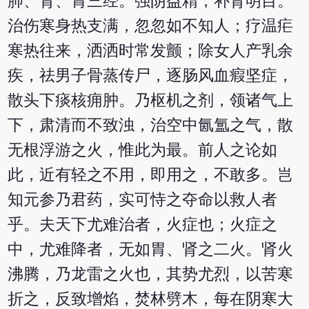
肺、肾、胃三经。强阴益精，补肾明目。
治伤寒身热支满，忽忽如不知人；疗温疟
寒热往来，洒洒时常发颤；除女人产乳余
疾，祛男子骨蒸传尸，逐肠风血瘕坚症，
散头下痰核痈肿。乃枢机之剂，领诸气上
下，肃清而不致浊，治空中氤氲之气，散
无根浮游之火，惟此为最。前人之论如
此，近有轻之不用，即用之，不敢多。岂
知元参乃君药，实可恃之夺命以救人者
乎。夫天下尤难治者，火症也；火症之
中，尤难降者，无如胃、肾之二火。肾火
沸腾，乃龙雷之火也，其势尤烈，以苦寒
折之，反致增焰，焚林劈木，每在阴寒大