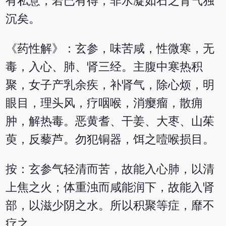
有私意，若已有得，非水凝如石之肾气独
沉矣。
《药性解》：玄参，味苦咸，性微寒，无
毒，入心、肺、肾三经。主腹中寒热积
聚，女子产乳余疾，补肾气，除心烦，明
眼目，理头风，疗咽喉，消瘿瘤，散痈
肿，解热毒。恶黄耆、干姜、大枣、山茱
萸，反藜芦。勿犯铜器，饵之噎喉损目。
按：玄参气轻清而苦，故能入心肺，以清
上焦之火；体重浊而咸能润下，故能入肾
部，以滋少阴之水。所以积聚等症，靡不
疗之。