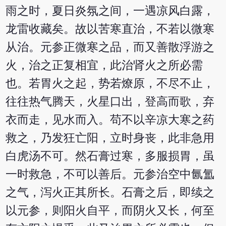
雨之时，夏日炎氛之间，一遇凉风白露，
龙雷收藏矣。故以苦寒直治，不若以微寒
从治。元参正微寒之品，而又善散浮游之
火，治之正复相宜，此治肾火之所必需
也。若胃火之起，势若燎原，不尽不止，
往往热气腾天，火星口出，登高而歌，弃
衣而走，见水而入。苟不以辛凉大寒之药
救之，乃发狂亡阳，立时身丧，此非急用
白虎汤不可。然石膏过寒，多服损胃，虽
一时救急，不可以善后。元参治空中氤氲
之气，泻火正其所长。石膏之后，即续之
以元参，则阳火自平，而阴火又长，何至