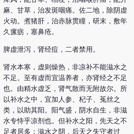
麻、甘草，治发斑咽痛。佐二地，除阴虚
火动。煮猪肝，治赤脉贯瞳，研末，敷年
久瘰疬，塞鼻疮。
脾虚泄泻，肾经痘，二者禁用。
肾水本寒，虚则燥热，非凉补不能滋水之
不足。至有虚而宜温养者，亦肾经之不足
也。由精水虚乏，肾气散而无附故尔。所
以补水之中，宜加人参、杞子、菟丝之
类，以助其阳。阳气盛，阴水自生，非滋
水专恃乎凉剂也。但补水之阳，先天之不
足者居多；滋水之阴，后天之失守者过