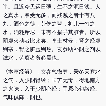
半。且近今天运日薄，生不之源日浅。人
之真水，禀受无多，而戕贼之者十有八
九，酒色之徒，劳伤之辈，将此一勺之
水，消耗殆尽，未有不损乎其脏者。所以
阴虚火动者比比矣。李士材云：肾之经虚
则寒，肾之脏虚则热。玄参助补阴之剂以
滋水，劳瘵者所必需也。
《本草经解》：玄参气微寒，秉冬天寒水
之气，入少阴肾经；味苦无毒，得地南方
之火味，入于少阴心经；手厥心包络经。
气味俱降，阴也。