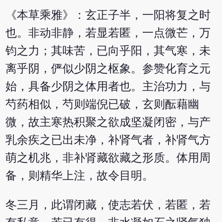
《本草乘雅》：玄正子半，一阳将复之时
也。非动非静，若显若匿，一点微芒，万
钧之力；其味苦，已向乎阳，其气寒，未
离乎阴，俨似少阴之枢象。参赞化育之元
始，具备少阴之体用者也。主治功力，与
芍药相似，芍则端倪已破，玄则酝藉幽
微，故主寒热积聚之欲成坚凝闭密，与产
乳余疾之已出未净，补肾气者，补肾气方
萌之机兆，非补肾藏欲藏之形质。体用周
备，则精华上注，故令目明。
冬三月，此谓闭藏，使志若伏，若匿，若