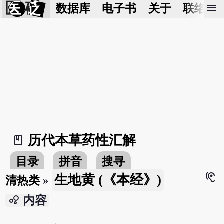
医 砭
menu
数据库
电子书
关于
联络我
历代本草药性汇解
book_2
目录
拼音
搜寻
hearing
生地黄 (《本经》)
清热类
»
bubble_chart
内容