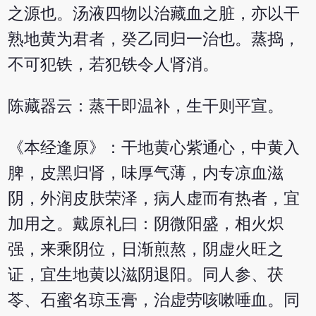
之源也。汤液四物以治藏血之脏，亦以干
熟地黄为君者，癸乙同归一治也。蒸捣，
不可犯铁，若犯铁令人肾消。
陈藏器云：蒸干即温补，生干则平宣。
《本经逢原》：干地黄心紫通心，中黄入
脾，皮黑归肾，味厚气薄，内专凉血滋
阴，外润皮肤荣泽，病人虚而有热者，宜
加用之。戴原礼曰：阴微阳盛，相火炽
强，来乘阴位，日渐煎熬，阴虚火旺之
证，宜生地黄以滋阴退阳。同人参、茯
苓、石蜜名琼玉膏，治虚劳咳嗽唾血。同