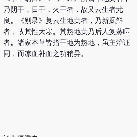
乃阴干，日干，火干者，故又云生者尤
良。《别录》复云生地黄者，乃新掘鲜
者，故其性大寒。其熟地黄乃后人复蒸晒
者。诸家本草皆指干地为熟地，虽主治证
同，而凉血补血之功稍异。