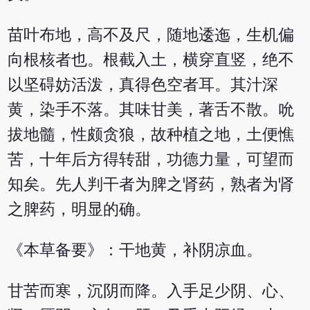
苗叶布地，高不及尺，随地逶迤，生机偏
向根核者也。根截入土，横穿直竖，绝不
以坚碍妨活泼，真得色空者耳。其汁深
黄，染手不落。其味甘美，著舌不散。吮
拔地髓，性颇贪狼，故种植之地，土便憔
苦，十年后方得转甜，功德力量，可望而
知矣。先人判干者为脾之肾药，熟者为肾
之脾药，明显的确。
《本草备要》：干地黄，补阴凉血。
甘苦而寒，沉阴而降。入手足少阴、心、