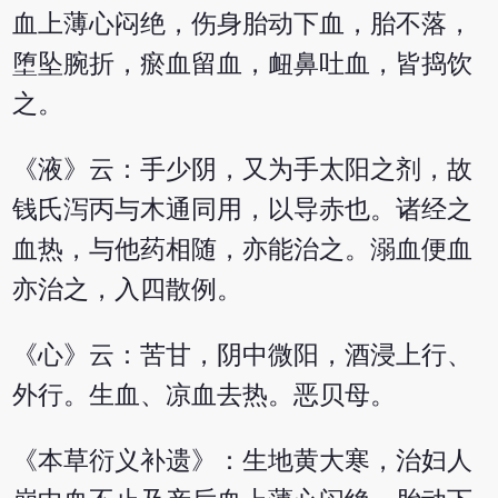
血上薄心闷绝，伤身胎动下血，胎不落，
堕坠腕折，瘀血留血，衄鼻吐血，皆捣饮
之。
《液》云：手少阴，又为手太阳之剂，故
钱氏泻丙与木通同用，以导赤也。诸经之
血热，与他药相随，亦能治之。溺血便血
亦治之，入四散例。
《心》云：苦甘，阴中微阳，酒浸上行、
外行。生血、凉血去热。恶贝母。
《本草衍义补遗》：生地黄大寒，治妇人