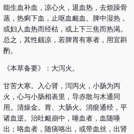
能生血补血，凉心火，退血热，去烦躁骨
蒸，热痢下血，止呕血衄血、脾中湿热，
或妇人血热而经枯，或上下三焦而热渴。
总之，其性颇凉，若脾胃有寒者，用宜斟
酌。
《本草备要》：大泻火。
甘苦大寒。入心肾，泻丙火，小肠为丙
火，心与小肠相表里，导赤散与木通同
用。清燥金。胃、大肠火。消瘀通经，平
诸血逆。治吐衄崩中，唾血者，血随唾
出；咯血者，随痰咯出，或带血丝，出肾