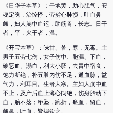
《日华子本草》：干地黄，助心胆气，安
魂定魄，治惊悸，劳劣心肺损，吐血鼻
衄，妇人崩中血运，助筋骨，长志。日干
者，平，火干者，温。
《开宝本草》：味甘、苦，寒，无毒。主
男子五劳七伤，女子伤中、胞漏、下血，
破恶血、溺血，利大小肠，去胃中宿食，
饱力断绝，补五脏内伤不足，通血脉，益
气力，利耳目。生者大寒。主妇人崩中血
不止，及产后血上薄心闷绝，伤身胎动下
血，胎不落；堕坠，踠折，瘀血，留血，
衄鼻，吐血，皆捣饮之。