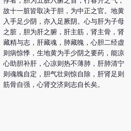
悸者，胆为五脏六腑之首，行春升之气，
故十一脏皆取决于胆，为中正之官。地黄
入手足少阴，亦入足厥阴。心与肝为子母
之脏，胆为肝之腑，肝主筋，肾主骨，肾
藏精与志，肝藏魂，肺藏魄，心胆二经虚
则病惊悸，生地黄为手少阴之要药，能凉
心助胆补肝，心凉则热不薄肺，肝肺清宁
则魂魄自定，胆气壮则惊自除，肝肾足则
筋骨自强，心肾交济则志自长矣。