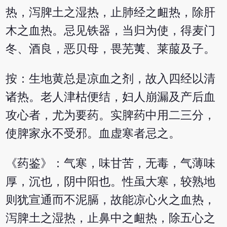
热，泻脾土之湿热，止肺经之衄热，除肝
木之血热。忌见铁器，当归为使，得麦门
冬、酒良，恶贝母，畏芜荑、莱菔及子。
按：生地黄总是凉血之剂，故入四经以清
诸热。老人津枯便结，妇人崩漏及产后血
攻心者，尤为要药。实脾药中用二三分，
使脾家永不受邪。血虚寒者忌之。
《药鉴》：气寒，味甘苦，无毒，气薄味
厚，沉也，阴中阳也。性虽大寒，较熟地
则犹宣通而不泥膈，故能凉心火之血热，
泻脾土之湿热，止鼻中之衄热，除五心之