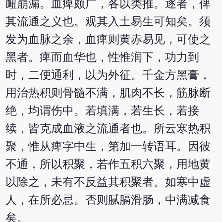
衄崩漏。血痺颇广，各以类推。逐者，俾
其流通之义也。观其入土易生可知矣。须
发为血脉之余，血痺则黄赤易见，可使之
黑者。痺而血华也，性惟润下，功力到
时，二便通利，以为外征。千金方黑膏，
用治热积则骨髓不满，肌肉不长，筋脉断
绝，均谓伤中。若填满，若生长，若接
续，皆克成血液之流通者也。所云寒热积
聚，惟从痺字中生，第加一转语耳。因彼
不通，所以积聚，若作五积六聚，用地黄
以除之，未有不反益其积聚者。如寒中虚
人，在所必忌。否则腻膈滑肠，中满减食
矣。