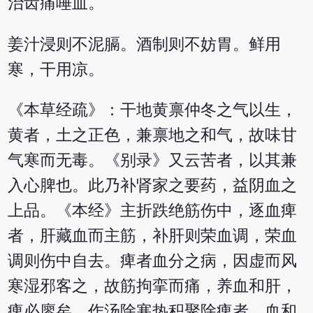
治齿痛唾血。
姜汁浸则不泥膈。酒制则不妨胃。鲜用
寒，干用凉。
《本草经疏》：干地黄禀仲冬之气以生，
黄者，土之正色，兼禀地之和气，故味甘
气寒而无毒。《别录》又云苦者，以其兼
入心脾也。此乃补肾家之要药，益阴血之
上品。《本经》主折跌绝筋伤中，逐血痺
者，肝藏血而主筋，补肝则荣血调，荣血
调则伤中自去。痺者血分之病，因虚而风
寒湿邪客之，故筋拘挛而痛，养血和肝，
痺必廖矣。作汤除寒热积聚除痺者，血和