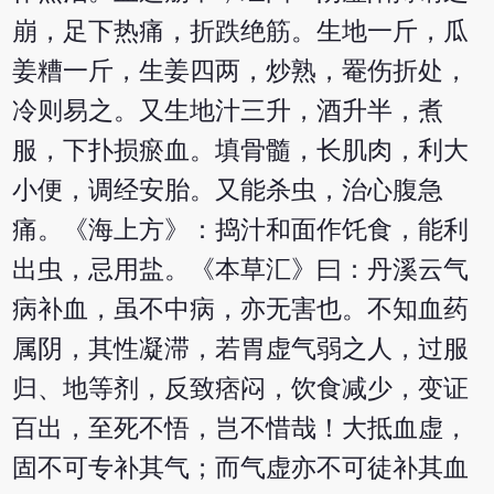
崩，足下热痛，折跌绝筋。生地一斤，瓜
姜糟一斤，生姜四两，炒熟，罨伤折处，
冷则易之。又生地汁三升，酒升半，煮
服，下扑损瘀血。填骨髓，长肌肉，利大
小便，调经安胎。又能杀虫，治心腹急
痛。《海上方》：捣汁和面作饦食，能利
出虫，忌用盐。《本草汇》曰：丹溪云气
病补血，虽不中病，亦无害也。不知血药
属阴，其性凝滞，若胃虚气弱之人，过服
归、地等剂，反致痞闷，饮食减少，变证
百出，至死不悟，岂不惜哉！大抵血虚，
固不可专补其气；而气虚亦不可徒补其血