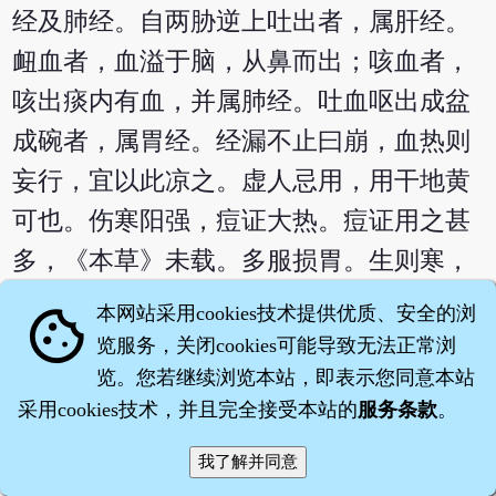
经及肺经。自两胁逆上吐出者，属肝经。
衄血者，血溢于脑，从鼻而出；咳血者，
咳出痰内有血，并属肺经。吐血呕出成盆
成碗者，属胃经。经漏不止曰崩，血热则
妄行，宜以此凉之。虚人忌用，用干地黄
可也。伤寒阳强，痘证大热。痘证用之甚
多，《本草》未载。多服损胃。生则寒，
干则凉，熟则温。故分为三条。以便施
本网站采用cookies技术提供优质、安全的浏
cookie
用。
览服务，关闭cookies可能导致无法正常浏
览。您若继续浏览本站，即表示您同意本站
《本经逢原》：生地黄性禀至阴，功专散
采用cookies技术，并且完全接受本站的
服务条款
。
血，入手、足少阴、厥阴，兼行足太阴、
手太阳。钱仲阳导赤散与木通同用，泻丙