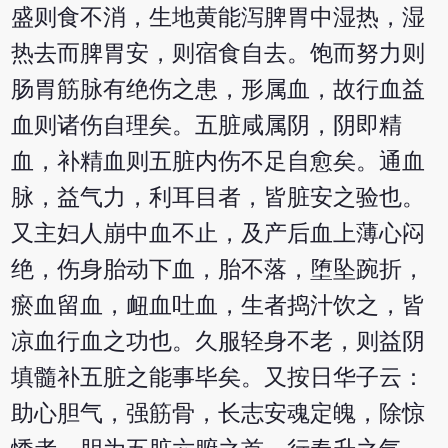
盛则食不消，生地黄能泻脾胃中湿热，湿
热去而脾胃安，则宿食自去。饱而努力则
肠胃筋脉有绝伤之患，形属血，故行血益
血则诸伤自理矣。五脏咸属阴，阴即精
血，补精血则五脏内伤不足自愈矣。通血
脉，益气力，利耳目者，皆脏安之验也。
又主妇人崩中血不止，及产后血上薄心闷
绝，伤身胎动下血，胎不落，堕坠踠折，
瘀血留血，衄血吐血，生者捣汁饮之，皆
凉血行血之功也。久服轻身不老，则益阴
填髓补五脏之能事毕矣。又按日华子云：
助心胆气，强筋骨，长志安魂定魄，除惊