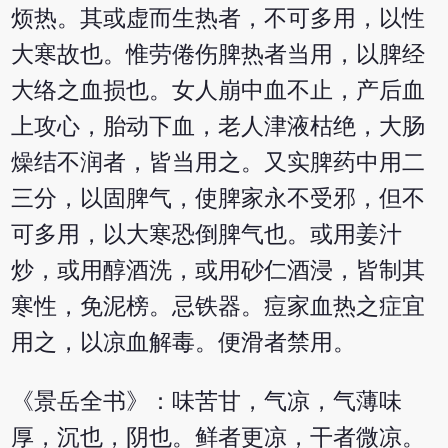
烦热。其或虚而生热者，不可多用，以性
大寒故也。惟劳倦伤脾热者当用，以脾经
大络之血损也。女人崩中血不止，产后血
上攻心，胎动下血，老人津液枯绝，大肠
燥结不润者，皆当用之。又实脾药中用二
三分，以固脾气，使脾家永不受邪，但不
可多用，以大寒恐倒脾气也。或用姜汁
炒，或用醇酒洗，或用砂仁酒浸，皆制其
寒性，免泥榜。忌铁器。痘家血热之症宜
用之，以凉血解毒。便滑者禁用。
《景岳全书》：味苦甘，气凉，气薄味
厚，沉也，阴也。鲜者更凉，干者微凉。