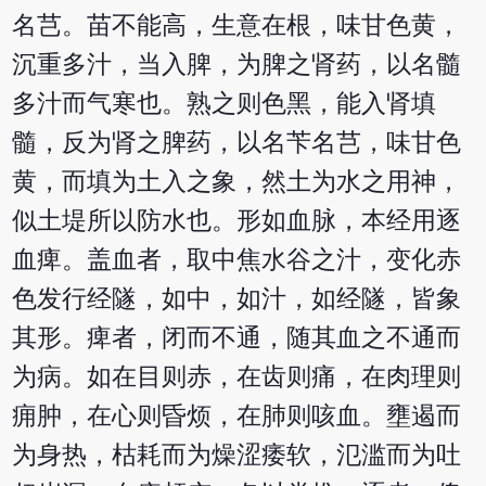
名芑。苗不能高，生意在根，味甘色黄，
沉重多汁，当入脾，为脾之肾药，以名髓
多汁而气寒也。熟之则色黑，能入肾填
髓，反为肾之脾药，以名苄名芑，味甘色
黄，而填为土入之象，然土为水之用神，
似土堤所以防水也。形如血脉，本经用逐
血痺。盖血者，取中焦水谷之汁，变化赤
色发行经隧，如中，如汁，如经隧，皆象
其形。痺者，闭而不通，随其血之不通而
为病。如在目则赤，在齿则痛，在肉理则
痈肿，在心则昏烦，在肺则咳血。壅遏而
为身热，枯耗而为燥涩痿软，氾滥而为吐