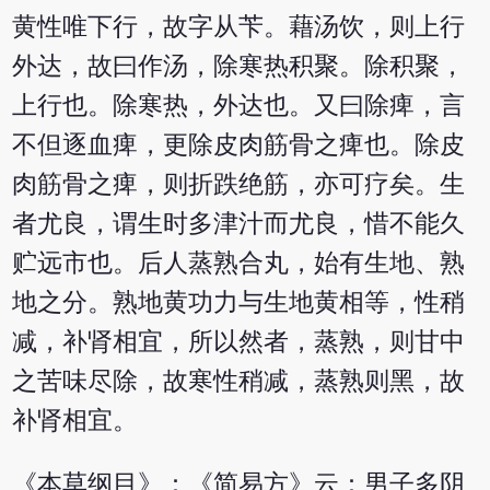
黄性唯下行，故字从苄。藉汤饮，则上行
外达，故曰作汤，除寒热积聚。除积聚，
上行也。除寒热，外达也。又曰除痺，言
不但逐血痺，更除皮肉筋骨之痺也。除皮
肉筋骨之痺，则折跌绝筋，亦可疗矣。生
者尤良，谓生时多津汁而尤良，惜不能久
贮远市也。后人蒸熟合丸，始有生地、熟
地之分。熟地黄功力与生地黄相等，性稍
减，补肾相宜，所以然者，蒸熟，则甘中
之苦味尽除，故寒性稍减，蒸熟则黑，故
补肾相宜。
《本草纲目》：《简易方》云：男子多阴