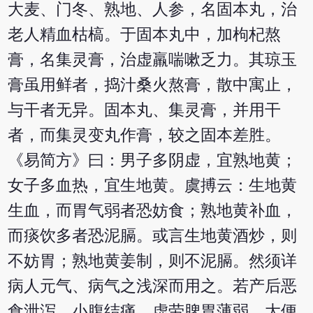
大麦、门冬、熟地、人参，名固本丸，治
老人精血枯槁。于固本丸中，加枸杞熬
膏，名集灵膏，治虚羸喘嗽乏力。其琼玉
膏虽用鲜者，捣汁桑火熬膏，散中寓止，
与干者无异。固本丸、集灵膏，并用干
者，而集灵变丸作膏，较之固本差胜。
《易简方》曰：男子多阴虚，宜熟地黄；
女子多血热，宜生地黄。虞搏云：生地黄
生血，而胃气弱者恐妨食；熟地黄补血，
而痰饮多者恐泥膈。或言生地黄酒炒，则
不妨胃；熟地黄姜制，则不泥膈。然须详
病人元气、病气之浅深而用之。若产后恶
食泄泻，小腹结痛，虚劳脾胃薄弱，大便