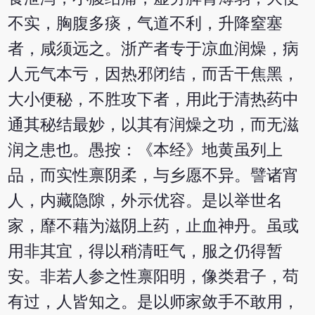
不实，胸腹多痰，气道不利，升降窒塞
者，咸须远之。浙产者专于凉血润燥，病
人元气本亏，因热邪闭结，而舌干焦黑，
大小便秘，不胜攻下者，用此于清热药中
通其秘结最妙，以其有润燥之功，而无滋
润之患也。愚按：《本经》地黄虽列上
品，而实性禀阴柔，与乡愿不异。譬诸宵
人，内藏隐隙，外示优容。是以举世名
家，靡不藉为滋阴上药，止血神丹。虽或
用非其宜，得以稍清旺气，服之仍得暂
安。非若人参之性禀阳明，像类君子，苟
有过，人皆知之。是以师家敛手不敢用，