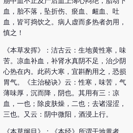
崩中血不止及产后血上薄心闷绝，胎动下
血，胎不落，坠折伤、瘀血、衄血、吐
血，皆可捣饮之。病人虚而多热者勿用，
慎之！
《本草发挥》：洁古云：生地黄性寒，味
苦。凉血补血，补肾水真阴不足，治少阴
心热在内。此药大寒，宜斟酌用之，恐损
胃气。《主治秘诀》云：性寒，味苦，气
薄味厚，沉而降，阴也。其用有三：凉
血，一也；除皮肤燥，二也；去诸湿涩，
三也。又云：阴中微阳，酒浸上行。
《本草纲目》：《本经》所谓干地黄者，