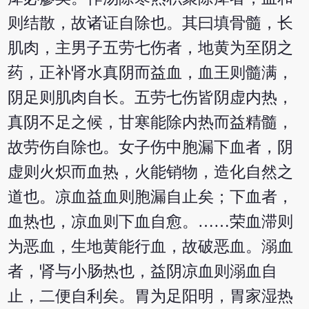
则结散，故诸证自除也。其曰填骨髓，长
肌肉，主男子五劳七伤者，地黄为至阴之
药，正补肾水真阴而益血，血王则髓满，
阴足则肌肉自长。五劳七伤皆阴虚内热，
真阴不足之候，甘寒能除内热而益精髓，
故劳伤自除也。女子伤中胞漏下血者，阴
虚则火炽而血热，火能销物，造化自然之
道也。凉血益血则胞漏自止矣；下血者，
血热也，凉血则下血自愈。……荣血滞则
为恶血，生地黄能行血，故破恶血。溺血
者，肾与小肠热也，益阴凉血则溺血自
止，二便自利矣。胃为足阳明，胃家湿热