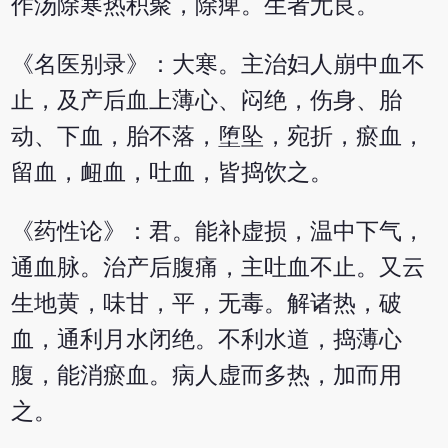
作汤除寒热积聚，除痺。生者尤良。
《名医别录》：大寒。主治妇人崩中血不
止，及产后血上薄心、闷绝，伤身、胎
动、下血，胎不落，堕坠，宛折，瘀血，
留血，衄血，吐血，皆捣饮之。
《药性论》：君。能补虚损，温中下气，
通血脉。治产后腹痛，主吐血不止。又云
生地黄，味甘，平，无毒。解诸热，破
血，通利月水闭绝。不利水道，捣薄心
腹，能消瘀血。病人虚而多热，加而用
之。