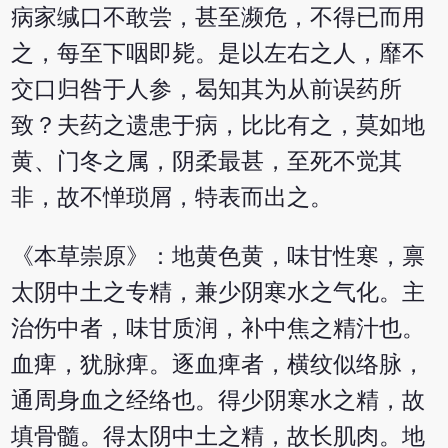
病家缄口不敢尝，甚至濒危，不得已而用
之，每至下咽即毙。是以左右之人，靡不
交口归咎于人参，曷知其为从前误药所
致？夫药之遗患于病，比比有之，莫如地
黄、门冬之属，阴柔最甚，至死不觉其
非，故不惮琐屑，特表而出之。
《本草崇原》：地黄色黄，味甘性寒，禀
太阴中土之专精，兼少阴寒水之气化。主
治伤中者，味甘质润，补中焦之精汁也。
血痺，犹脉痺。逐血痺者，横纹似络脉，
通周身血之经络也。得少阴寒水之精，故
填骨髓。得太阴中土之精，故长肌肉。地