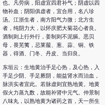
也。凡劳病，阳虚宜四君补气；阴虚以四
物补血；阴阳俱虚者，宜合用，名八珍
汤。江浙生者，南方阳气力微；北方生
者，纯阴力大，以怀庆肥大菊花心者良。
酒制则上行外行，姜制则不泥膈。恶贝
母，畏芜荑，忌莱菔、葱、蒜、铜、铁
器，得酒、门冬、丹皮、当归良。
东垣云：生地黄治手足心热，及心热，入
手足少阴、手足厥阴，能益肾水而治血，
脉洪实者宜此。若脉虚则宜熟地黄。地黄
假火力蒸九数，故能补肾中元气。仲景制
八味丸，以熟地黄为诸药之首，天一所生