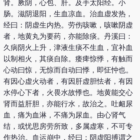
肾。厥阴，心包、肝。及手太阳经。小
肠。滋阴退阳，生血凉血。治血虚发热，
经曰：阴虚生内热。劳伤咳嗽，咳嗽阴虚
者，地黄丸为要药，亦能除痰。丹溪曰：
久病阴火上升，津液生痰不生血，宜补血
以制相火，其痰自除。痿痺惊悸，有触而
心动曰惊，无惊而自动曰悸，即怔忡也。
有因心虚火动者，有因肝虚胆怯者，有因
水停心下者，火畏水故悸也。地黄能交心
肾而益肝胆，亦能行水，故治之。吐衄尿
血，痛为血淋，不痛为尿血。由心肾气
结，或忧思房劳所致，多属虚寒，不可专
作热治。血运崩中，经曰：阴虚阳搏谓之