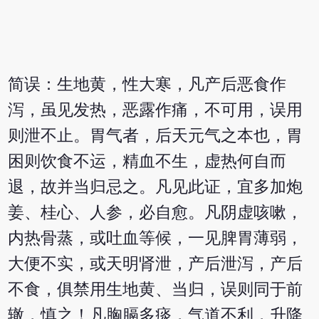
简误：生地黄，性大寒，凡产后恶食作
泻，虽见发热，恶露作痛，不可用，误用
则泄不止。胃气者，后天元气之本也，胃
困则饮食不运，精血不生，虚热何自而
退，故并当归忌之。凡见此证，宜多加炮
姜、桂心、人参，必自愈。凡阴虚咳嗽，
内热骨蒸，或吐血等候，一见脾胃薄弱，
大便不实，或天明肾泄，产后泄泻，产后
不食，俱禁用生地黄、当归，误则同于前
辙，慎之！凡胸膈多痰，气道不利，升降