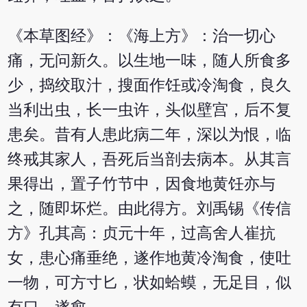
《本草图经》：《海上方》：治一切心
痛，无问新久。以生地一味，随人所食多
少，捣绞取汁，搜面作饪或冷淘食，良久
当利出虫，长一虫许，头似壁宫，后不复
患矣。昔有人患此病二年，深以为恨，临
终戒其家人，吾死后当剖去病本。从其言
果得出，置子竹节中，因食地黄饪亦与
之，随即坏烂。由此得方。刘禹锡《传信
方》孔其高：贞元十年，过高舍人崔抗
女，患心痛垂绝，遂作地黄冷淘食，使吐
一物，可方寸匕，状如蛤蟆，无足目，似