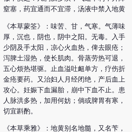
窒塞，药宜通而不宜滞，汤液中禁入地黄
《本草蒙筌》：味苦、甘，气寒。气薄味
厚，沉也，阴也，阴中之阳。无毒。入手
少阴及手太阳，凉心火血热，俾去眼疮；
泻脾土湿热，使长肌肉。骨蒸劳热可退，
五心烦热堪驱。止血溢吐衄单方，疗伤折
金疮要药。又治妇人月经闭绝，产后血上
攻心。妊娠下血漏胎，崩中下血不止。患
人脉洪多热，加用何妨；倘或脾胃有寒，
切宜斟酌。
《本草乘雅》：地黄别名地髓，又名苄，