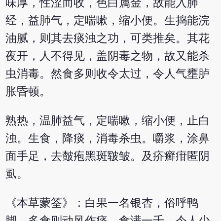
味厚，性涩而收，色白属金，故能入肺
经，益肺气，定喘嗽，缩小便。生捣能浣
油腻，则其去痰浊之功，可类推矣。其花
夜开，人不得见，盖阴毒之物，故又能杀
虫消毒。然食多则收令太过，令人气壅胪
胀昏顿。
熟热，温肺益气，定喘嗽，缩小便，止白
浊。生食，降痰，消毒杀虫。嚼浆，涂鼻
面手足，去皶疱黑斑皲皱。及疥癣疳匿阴
虱。
《本草蒙筌》：白果一名银杏，俗呼鸭
脚。多食则动风作痰。食满一千，令人少