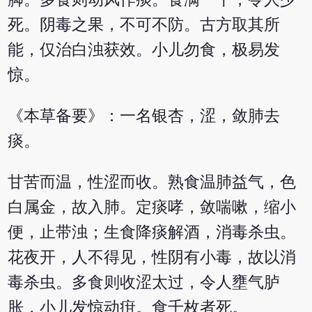
死。阴毒之果，不可不防。古方取其所
能，仅治白浊获效。小儿勿食，极易发
惊。
《本草备要》：一名银杏，涩，敛肺去
痰。
甘苦而温，性涩而收。熟食温肺益气，色
白属金，故入肺。定痰哮，敛喘嗽，缩小
便，止带浊；生食降痰解酒，消毒杀虫。
花夜开，人不得见，性阴有小毒，故以消
毒杀虫。多食则收涩太过，令人壅气胪
胀，小儿发惊动疳。食千枚者死。