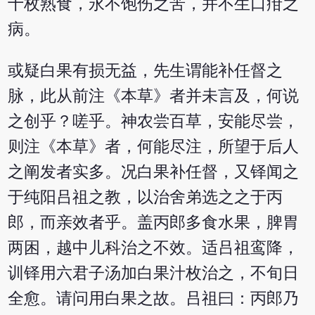
十枚熟食，永不饱伤之苦，并不生口疳之
病。
或疑白果有损无益，先生谓能补任督之
脉，此从前注《本草》者并未言及，何说
之创乎？嗟乎。神农尝百草，安能尽尝，
则注《本草》者，何能尽注，所望于后人
之阐发者实多。况白果补任督，又铎闻之
于纯阳吕祖之教，以治舍弟选之之于丙
郎，而亲效者乎。盖丙郎多食水果，脾胃
两困，越中儿科治之不效。适吕祖鸾降，
训铎用六君子汤加白果汁枚治之，不旬日
全愈。请问用白果之故。吕祖曰：丙郎乃