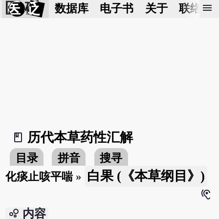
医 砭
menu
数据库
电子书
关于
联络我
历代本草药性汇解
book_2
目录
拼音
搜寻
白果 (《本草纲目》)
化痰止咳平喘
»
hearing
bubble_chart
内容