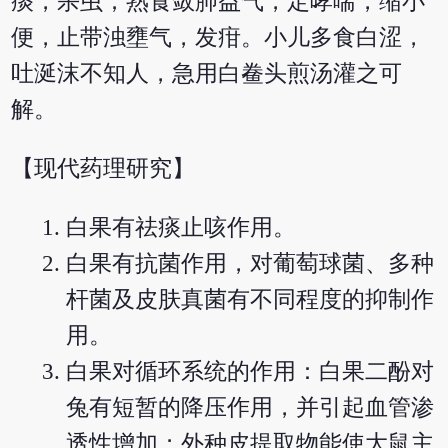
痰，杀虫；熟食敛肺益气，定哮喘，缩小
便，止带浊壅气，发疳。小儿多食白涩，
吐涎沫不知人，急用白鲞头煎汤灌之可
解。
【现代药理研究】
白果有祛痰止咳作用。
白果有抗菌作用，对葡萄球菌、多种
杆菌及皮肤真菌有不同程度的抑制作
用。
白果对循环系统的作用：白果二酚对
兔有短暂的降压作用，并引起血管渗
透性增加；外种皮提取物能使大鼠主