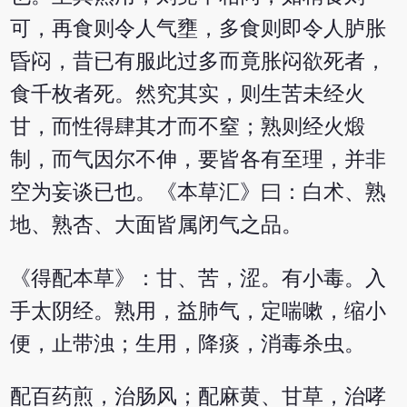
可，再食则令人气壅，多食则即令人胪胀
昏闷，昔已有服此过多而竟胀闷欲死者，
食千枚者死。然究其实，则生苦未经火
甘，而性得肆其才而不窒；熟则经火煅
制，而气因尔不伸，要皆各有至理，并非
空为妄谈已也。《本草汇》曰：白术、熟
地、熟杏、大面皆属闭气之品。
《得配本草》：甘、苦，涩。有小毒。入
手太阴经。熟用，益肺气，定喘嗽，缩小
便，止带浊；生用，降痰，消毒杀虫。
配百药煎，治肠风；配麻黄、甘草，治哮