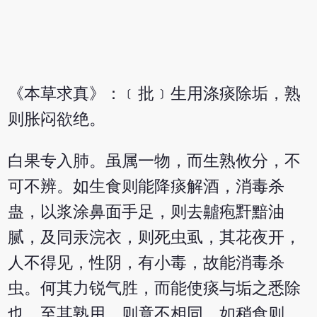
《本草求真》：﹝批﹞生用涤痰除垢，熟
则胀闷欲绝。
白果专入肺。虽属一物，而生熟攸分，不
可不辨。如生食则能降痰解酒，消毒杀
蛊，以浆涂鼻面手足，则去齇疱䵟黯油
腻，及同汞浣衣，则死虫虱，其花夜开，
人不得见，性阴，有小毒，故能消毒杀
虫。何其力锐气胜，而能使痰与垢之悉除
也。至其熟用，则竟不相同，如稍食则