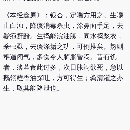
《本经逢原》：银杏，定喘方用之。生嚼
止白浊，降痰消毒杀虫，涂鼻面手足，去
齇疱䵟黯。生捣能浣油腻，同水捣浆衣，
杀虫虱，去痰涤垢之功，可例推矣。熟则
壅遏闭气，多食令人胪胀昏闷。昔有饥
者，薄暮食此过多，次日胀闷欲死，急以
鹅翎蘸香油探吐，方可得生；粪清灌之亦
生，取其能降泄也。