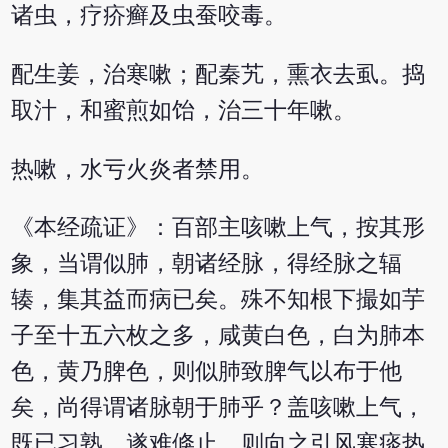
诸虫，疗疥癣及虫蚕咬毒。
配生姜，治寒嗽；配秦艽，熏衣去虱。捣
取汁，和蜜煎如饴，治三十年嗽。
热嗽，水亏火炎者禁用。
《本经疏证》：百部主咳嗽上气，按其形
象，当谓似肺，朝诸经脉，得经脉之辐
辏，集其益而病已矣。殊不知根下撮如芋
子至十五六枚之多，咸黄白色，白为肺本
色，黄乃脾色，则似肺致脾气以布于他
矣，尚得谓诸脉朝于肺乎？盖咳嗽上气，
既已习熟，遂难倏止，则向之引风寒痰热