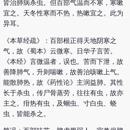
皆治肺病杀虫。但百部气温而不寒，寒嗽
宜之。天冬性寒而不热，热嗽宜之。此为
异耳。
《本草经疏》：百部根正得天地阴寒之
气，故《蜀本》云微寒。日华子言苦。
《本经》言微温者，误也。苦而下泄，故
善降肺气，升则喘嗽，故善治咳嗽上气。
能散肺热，故《药性论》主润益肺。其性
长于杀虫，传尸骨蒸劳，往往有虫，故亦
主之。疳热有虫，及蛔虫、寸白虫、蛲
虫，皆能杀之。