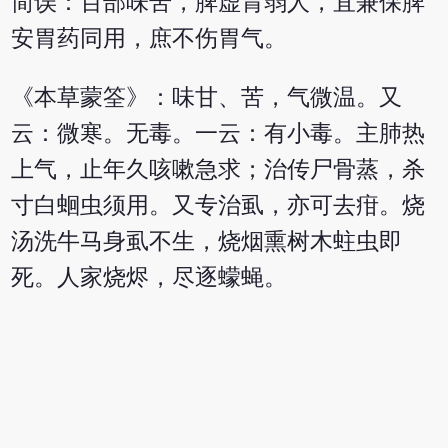
简误：百部味苦，脾虚胃弱人，宜兼保脾
安胃药同用，庶不伤胃气。
《本草蒙筌》：味甘、苦，气微温。又
云：微寒。无毒。一云：有小毒。主肺热
上气，止年久咳嗽急求；治传尸骨蒸，杀
寸白蛔虫须用。又专治虱，亦可去疳。烧
汤洗牛马身虱不生，烧烟熏树木蛀虫即
死。人家烧烬，尽逐蠓蝇。