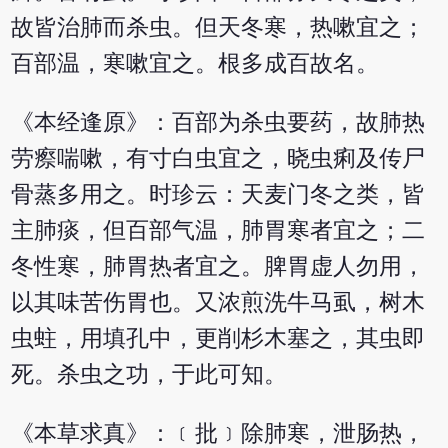
故皆治肺而杀虫。但天冬寒，热嗽宜之；
百部温，寒嗽宜之。根多成百故名。
《本经逢原》：百部为杀虫要药，故肺热
劳瘵喘嗽，有寸白虫宜之，晓虫痢及传尸
骨蒸多用之。时珍云：天麦门冬之类，皆
主肺痰，但百部气温，肺胃寒者宜之；二
冬性寒，肺胃热者宜之。脾胃虚人勿用，
以其味苦伤胃也。又浓煎洗牛马虱，树木
虫蛀，用填孔中，更削杉木塞之，其虫即
死。杀虫之功，于此可知。
《本草求真》：﹝批﹞除肺寒，泄肠热，