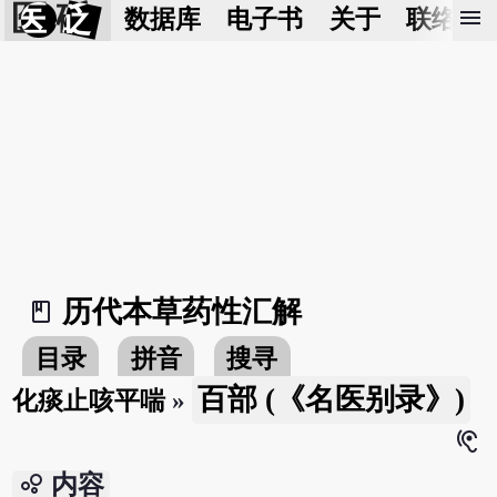
医 砭
menu
数据库
电子书
关于
联络我
历代本草药性汇解
book_2
目录
拼音
搜寻
百部 (《名医别录》)
化痰止咳平喘
»
hearing
bubble_chart
内容