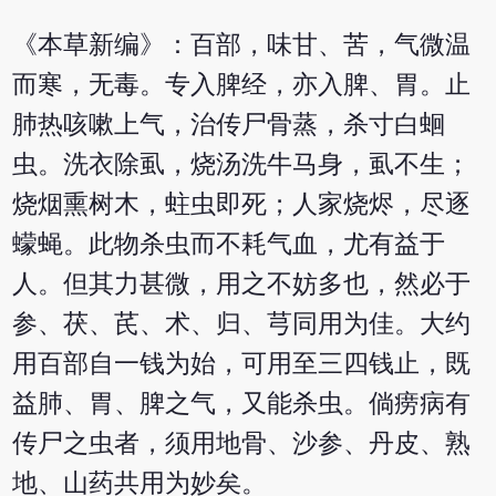
《本草新编》：百部，味甘、苦，气微温
而寒，无毒。专入脾经，亦入脾、胃。止
肺热咳嗽上气，治传尸骨蒸，杀寸白蛔
虫。洗衣除虱，烧汤洗牛马身，虱不生；
烧烟熏树木，蛀虫即死；人家烧烬，尽逐
蠓蝇。此物杀虫而不耗气血，尤有益于
人。但其力甚微，用之不妨多也，然必于
参、茯、芪、术、归、芎同用为佳。大约
用百部自一钱为始，可用至三四钱止，既
益肺、胃、脾之气，又能杀虫。倘痨病有
传尸之虫者，须用地骨、沙参、丹皮、熟
地、山药共用为妙矣。