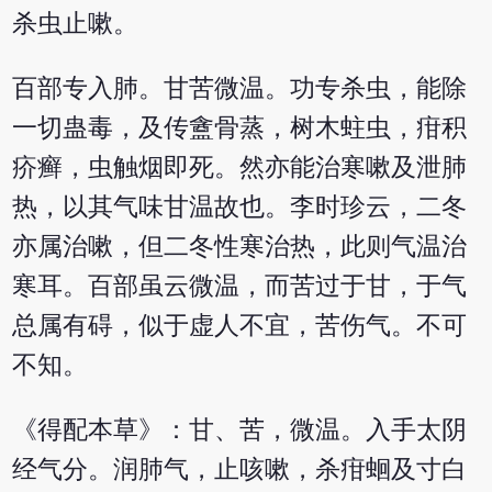
杀虫止嗽。
百部专入肺。甘苦微温。功专杀虫，能除
一切蛊毒，及传盦骨蒸，树木蛀虫，疳积
疥癣，虫触烟即死。然亦能治寒嗽及泄肺
热，以其气味甘温故也。李时珍云，二冬
亦属治嗽，但二冬性寒治热，此则气温治
寒耳。百部虽云微温，而苦过于甘，于气
总属有碍，似于虚人不宜，苦伤气。不可
不知。
《得配本草》：甘、苦，微温。入手太阴
经气分。润肺气，止咳嗽，杀疳蛔及寸白