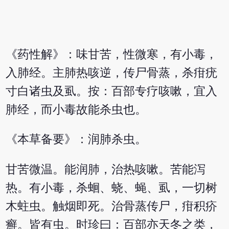
《药性解》：味甘苦，性微寒，有小毒，
入肺经。主肺热咳逆，传尸骨蒸，杀疳疣
寸白诸虫及虱。按：百部专疗咳嗽，宜入
肺经，而小毒故能杀虫也。
《本草备要》：润肺杀虫。
甘苦微温。能润肺，治热咳嗽。苦能泻
热。有小毒，杀蛔、蛲、蝇、虱，一切树
木蛀虫。触烟即死。治骨蒸传尸，疳积疥
癣。皆有虫。时珍曰：百部亦天冬之类，