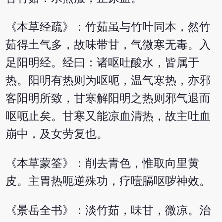
《本草经疏》：竹茹虽与竹叶同本，然竹
茹得土气多，故味带甘，气微寒无毒。入
足阳明经。经曰：诸呕吐酸水，皆属于
热。阳明有热则为呕呃，温气寒热，亦邪
客阳明所致，甘寒解阳明之热则邪气退而
呕呃止矣。甘寒又能凉血清热，故主吐血
崩中，及女劳复也。
《本草蒙筌》：削去青色，惟取向里黄
皮。主胃热呃逆殊功，疗噎膈呕哕神效。
《景岳全书》：淡竹茹，味甘，微凉。治