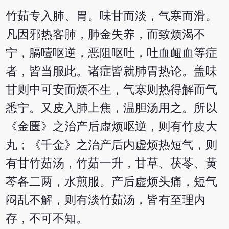
竹茹专入肺、胃。味甘而淡，气寒而滑。
凡因邪热客肺，肺金失养，而致烦渴不
宁，膈噎呕逆，恶阻呕吐，吐血衄血等症
者，皆当服此。诸症皆就肺胃热论。盖味
甘则中可安而烦不生，气寒则热得解而气
悉宁。又皮入肺上焦，温胆汤用之。所以
《金匮》之治产后虚烦呕逆，则有竹皮大
丸；《千金》之治产后内虚烦热短气，则
有甘竹茹汤，竹茹一升，甘草、茯苓、黄
芩各二两，水煎服。产后虚烦头痛，短气
闷乱不解，则有淡竹茹汤，皆有至理内
存，不可不知。