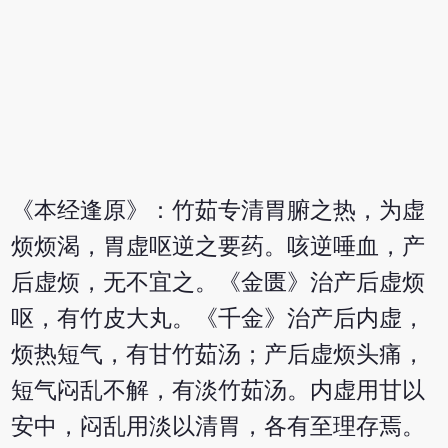
《本经逢原》：竹茹专清胃腑之热，为虚
烦烦渴，胃虚呕逆之要药。咳逆唾血，产
后虚烦，无不宜之。《金匮》治产后虚烦
呕，有竹皮大丸。《千金》治产后内虚，
烦热短气，有甘竹茹汤；产后虚烦头痛，
短气闷乱不解，有淡竹茹汤。内虚用甘以
安中，闷乱用淡以清胃，各有至理存焉。