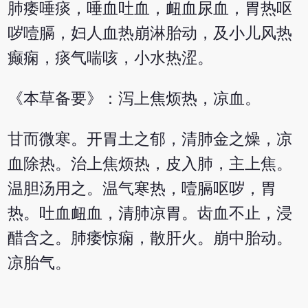
肺痿唾痰，唾血吐血，衄血尿血，胃热呕
哕噎膈，妇人血热崩淋胎动，及小儿风热
癫痫，痰气喘咳，小水热涩。
《本草备要》：泻上焦烦热，凉血。
甘而微寒。开胃土之郁，清肺金之燥，凉
血除热。治上焦烦热，皮入肺，主上焦。
温胆汤用之。温气寒热，噎膈呕哕，胃
热。吐血衄血，清肺凉胃。齿血不止，浸
醋含之。肺痿惊痫，散肝火。崩中胎动。
凉胎气。