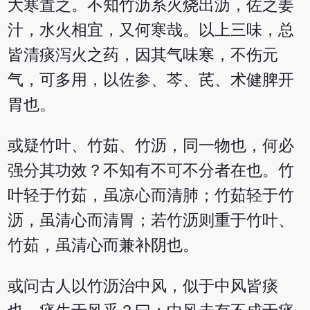
大寒置之。不知竹沥系火烧出沥，佐之姜
汁，水火相宜，又何寒哉。以上三味，总
皆清痰泻火之药，因其气味寒，不伤元
气，可多用，以佐参、芩、芪、术健脾开
胃也。
或疑竹叶、竹茹、竹沥，同一物也，何必
强分其功效？不知有不可不分者在也。竹
叶轻于竹茹，虽凉心而清肺；竹茹轻于竹
沥，虽清心而清胃；若竹沥则重于竹叶、
竹茹，虽清心而兼补阴也。
或问古人以竹沥治中风，似于中风皆痰