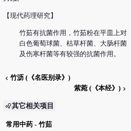
【现代药理研究】
竹茹有抗菌作用，竹茹粉在平皿上对
白色葡萄球菌、枯草杆菌、大肠杆菌
及伤寒杆菌等有较强的抗菌作用。
竹沥 (《名医别录》)
chevron_left
紫菀 (《本经》)
chevron_right
其它相关项目
常用中药 - 竹茹