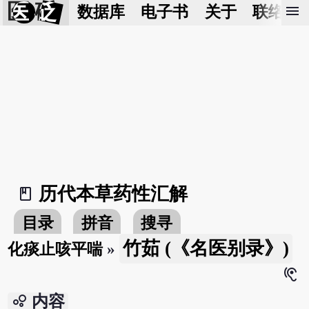
医 砭
menu
数据库
电子书
关于
联络我
历代本草药性汇解
book_2
目录
拼音
搜寻
竹茹 (《名医别录》)
化痰止咳平喘
»
hearing
bubble_chart
内容