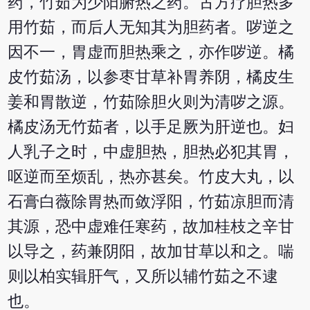
药，竹茹为少阳腑热之药。古方疗胆热多
用竹茹，而后人无知其为胆药者。哕逆之
因不一，胃虚而胆热乘之，亦作哕逆。橘
皮竹茹汤，以参枣甘草补胃养阴，橘皮生
姜和胃散逆，竹茹除胆火则为清哕之源。
橘皮汤无竹茹者，以手足厥为肝逆也。妇
人乳子之时，中虚胆热，胆热必犯其胃，
呕逆而至烦乱，热亦甚矣。竹皮大丸，以
石膏白薇除胃热而敛浮阳，竹茹凉胆而清
其源，恐中虚难任寒药，故加桂枝之辛甘
以导之，药兼阴阳，故加甘草以和之。喘
则以柏实辑肝气，又所以辅竹茹之不逮
也。