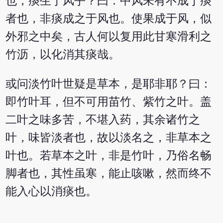
也，痰生于风乎？曰：中风未有不成于痰
者也，非痰成之于风也。使果成于风，似
外邪之中矣，古人何以复用此甘寒滑利之
竹沥，以化消其痰哉。
或问淡竹叶世疑是草本，是耶非耶？曰：
即竹叶耳，但不可用苗竹、紫竹之叶。盖
二叶之味多苦，不堪入药，其余诸竹之
叶，味皆淡者也，故以淡名之，非草本之
叶也。若草本之叶，非是竹叶，乃俗名畅
脚者也，其性虽寒，能止咳嗽，然而终不
能入心以消痰也。