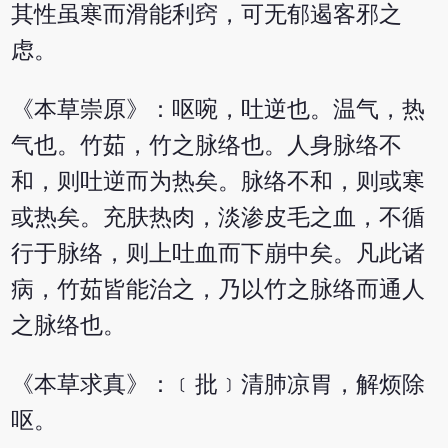
其性虽寒而滑能利窍，可无郁遏客邪之
虑。
《本草崇原》：呕啘，吐逆也。温气，热
气也。竹茹，竹之脉络也。人身脉络不
和，则吐逆而为热矣。脉络不和，则或寒
或热矣。充肤热肉，淡渗皮毛之血，不循
行于脉络，则上吐血而下崩中矣。凡此诸
病，竹茹皆能治之，乃以竹之脉络而通人
之脉络也。
《本草求真》：﹝批﹞清肺凉胃，解烦除
呕。