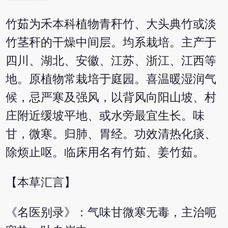
竹茹为禾本科植物青秆竹、大头典竹或淡
竹茎秆的干燥中间层。均系栽培。主产于
四川、湖北、安徽、江苏、浙江、江西等
地。原植物常栽培于庭园。喜温暖湿润气
候，忌严寒及强风，以背风向阳山坡、村
庄附近缓坡平地、或水旁最宜生长。味
甘，微寒。归肺、胃经。功效清热化痰、
除烦止呕。临床用名有竹茹、姜竹茹。
【本草汇言】
《名医别录》：气味甘微寒无毒，主治呃