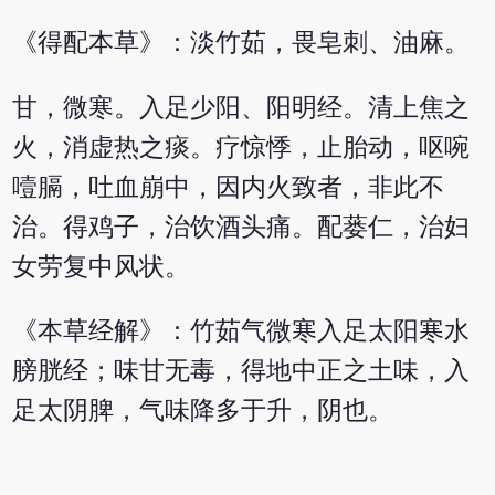
《得配本草》：淡竹茹，畏皂刺、油麻。
甘，微寒。入足少阳、阳明经。清上焦之
火，消虚热之痰。疗惊悸，止胎动，呕啘
噎膈，吐血崩中，因内火致者，非此不
治。得鸡子，治饮酒头痛。配蒌仁，治妇
女劳复中风状。
《本草经解》：竹茹气微寒入足太阳寒水
膀胱经；味甘无毒，得地中正之土味，入
足太阴脾，气味降多于升，阴也。