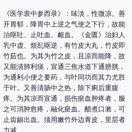
《医学衷中参西录》：味淡，性微凉。善
开胃郁，降胃中上逆之气使之下行，故能
治呕吐、止吐血、衄血。《金匮》治妇人
乳中虚、烦乱呕逆，有竹皮大丸，竹皮即
竹茹也。为其为竹之皮，且凉而能降，故
又能清肺利痰，宣通三焦水道下通膀胱，
为通利小便之要药，与叶同功而其力尤胜
于叶。又善清肠中之热，除下痢后重腹
疼。为其凉而宣通，损伤瘀血肿疼者，服
之可消肿愈疼，融化瘀血。醋煮口漱，可
止齿龈出血。须用嫩竹外边青皮，里层者
力减。