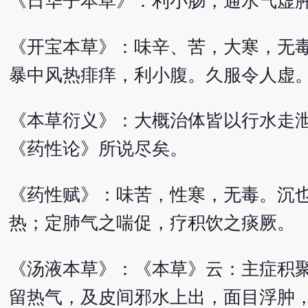
《日华子本草》：利小肠，通水气虚
《开宝本草》：味辛、苦，大寒，无
暴中风热痱痒，利小腹。久服令人虚
《本草衍义》：大概治体皆以行水走
《药性论》所说尽矣。
《药性赋》：味苦，性寒，无毒。沉
热；定肺气之喘促，疗积饮之痰厥。
《汤液本草》：《本草》云：主症积
留热气，及皮间邪水上出，面目浮肿