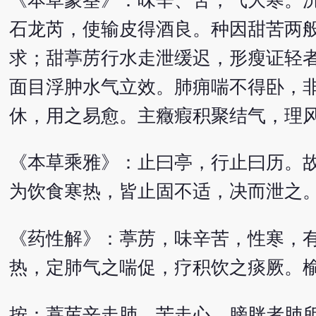
《本草蒙筌》：味辛、苦，气大寒。
石龙芮，使输皮得酒良。种因甜苦两
求；甜葶苈行水走泄缓迟，形瘦证轻
面目浮肿水气立效。肺痈喘不得卧，
休，用之易愈。主癥瘕积聚结气，理
《本草乘雅》：止曰亭，行止曰历。
为饮食寒热，皆止固不适，决而泄之
《药性解》：葶苈，味辛苦，性寒，
热，定肺气之喘促，疗积饮之痰厥。
按：葶苈辛走肺，苦走心，膀胱者肺