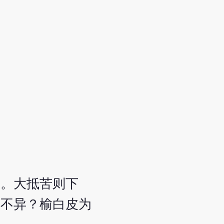
者。大抵苦则下
得不异？榆白皮为