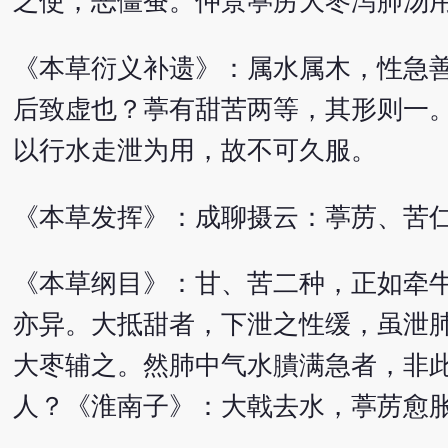
之使，恶僵蚕。仲景葶苈大枣泻肺汤
《本草衍义补遗》：属水属木，性急
后致虚也？葶有甜苦两等，其形则一
以行水走泄为用，故不可久服。
《本草发挥》：成聊摄云：葶苈、苦
《本草纲目》：甘、苦二种，正如牵
亦异。大抵甜者，下泄之性缓，虽泄
大枣辅之。然肺中气水膭满急者，非
人？《淮南子》：大戟去水，葶苈愈