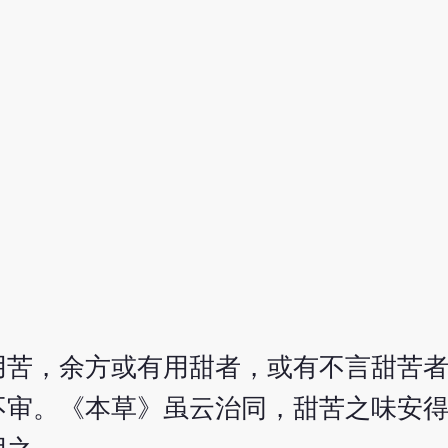
用苦，余方或有用甜者，或有不言甜苦
不审。《本草》虽云治同，甜苦之味安