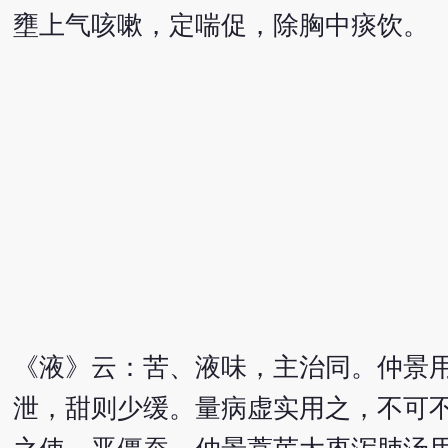
壅上气咳嗽，定喘促，除胸中痰饮。
《液》云：苦、液味，主治同。仲景
泄，甜则少缓。量病虚实用之，不可