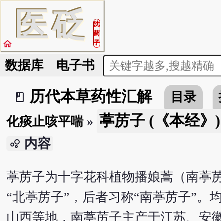
医
砭
沈
药
home
子
数据库
电子书
历代本草药性汇解
目录
book_2
葶苈子 (《本经》)
化痰止咳平喘
»
内容
bubble_chart
葶苈子为十字花科植物播娘蒿（南葶
“北葶苈子”，后者习称“南葶苈子”
山西等地，南葶苈子主产于江苏、安