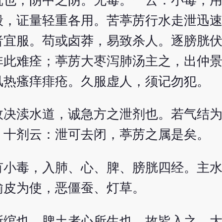
沉也，阴中之阴。无毒。一云：小毒，
般，证量轻重各用。苦葶苈行水走泄迅
者宜服。苟或卤莽，易致杀人。逐膀胱
非此难痊；葶苈大枣泻肺汤主之，出仲
风热瘙痒痱疮。久服虚人，须记勿犯。
故决渎水道，诚急方之泄剂也。若气结
。十剂云：泄可去闭，葶苈之属是矣。
有小毒，入肺、心、脾、膀胱四经。主
榆皮为使，恶僵蚕、灯草。
所绾也、脾土者心所生也，故皆入之。