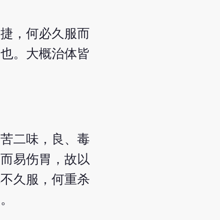
甚捷，何必久服而
药也。大概治体皆
、苦二味，良、毒
肺而易伤胃，故以
既不久服，何重杀
节。