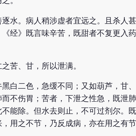
用之。
善逐水。病人稍涉虚者宜远之。且杀人
。《经》既言味辛苦，既甜者不复更入
仁之苦、甘，所以泄满。
牛黑白二色，急缓不同；又如葫芦，甘
肺而不伤胃；苦者，下泄之性急，既泄
此不能除。但水去则止，不可过剂尔。
胀，用之不节，乃反成病，亦在用之有