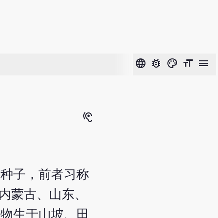
language
bug_report
color_lens
format_size
menu
hearing
熟种子，前者习称
、内蒙古、山东、
植物生于山坡、田