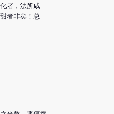
以化者，法所咸
则甜者非矣！总