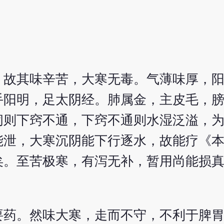
，故其味辛苦，大寒无毒。气薄味厚，
手阳明，足太阴经。肺属金，主皮毛，
闭则下窍不通，下窍不通则水湿泛溢，
能泄，大寒沉阴能下行逐水，故能疗《
矣。至苦极寒，有泻无补，暂用尚能损
要药。然味大寒，走而不守，不利于脾