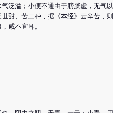
水气泛溢；小便不通由于膀胱虚，无气
近世甜、苦二种，据《本经》云辛苦，
服，咸不宜耳。