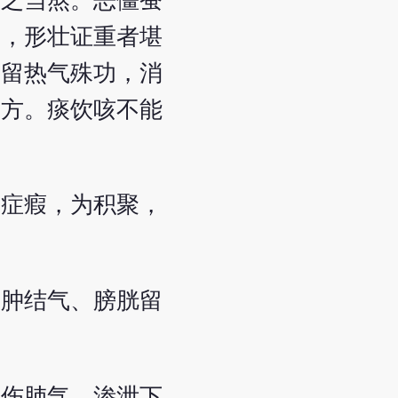
用之当熬。恶僵蚕
速，形壮证重者堪
伏留热气殊功，消
景方。痰饮咳不能
为症瘕，为积聚，
水肿结气、膀胱留
大伤肺气，渗泄下