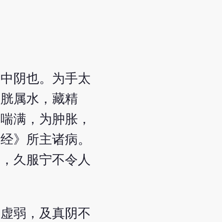
阳中阴也。为手太
膀胱属水，藏精
为喘满，为肿胀，
本经》所主诸病。
真，久服宁不令人
胃虚弱，及真阴不