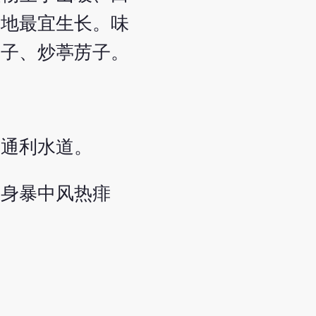
坡地最宜生长。味
苈子、炒葶苈子。
，通利水道。
，身暴中风热痱