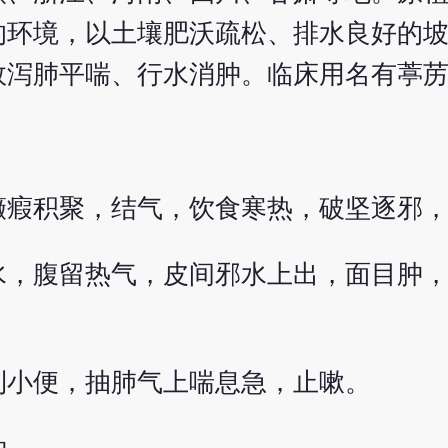
的环境，以土壤肥沃疏松、排水良好的
效泻肺平喘、行水消肿。临床用名有葶
癥瘕积聚，结气，饮食寒热，破坚逐邪
水，腹留热气，皮间邪水上出，面目肿
利小便，抽肺气上喘息急，止嗽。