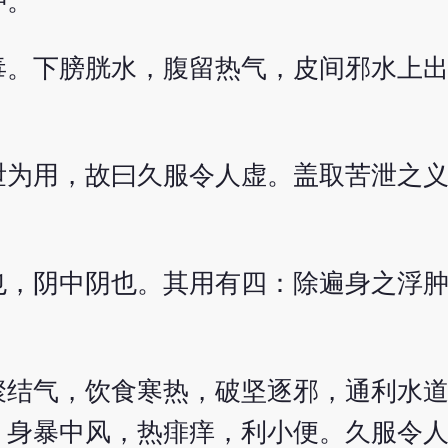
肿。
毒。下膀胱水，腹留热气，皮间邪水上
。
泄为用，故曰久服令人虚。盖取苦泄之
也，阴中阴也。其用有四：除遍身之浮
聚结气，饮食寒热，破坚逐邪，通利水
，身暴中风，热痱痒，利小便。久服令