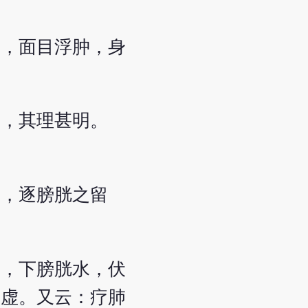
出，面目浮肿，身
义，其理甚明。
肿，逐膀胱之留
道，下膀胱水，伏
人虚。又云：疗肺