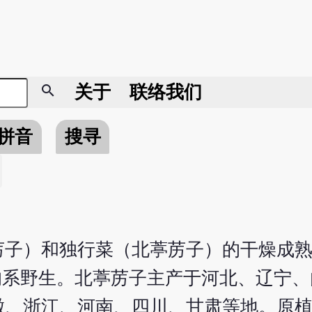
search
关于
联络我们
拼音
搜寻
苈子）和独行菜（北葶苈子）的干燥成
。均系野生。北葶苈子主产于河北、辽宁
徽、浙江、河南、四川、甘肃等地。原