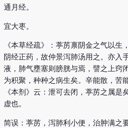
通月经。
宜大枣。
《本草经疏》：葶苈禀阴金之气以生
阴经正药，故仲景泻肺汤用之。亦入
液，肺气壅塞则膀胱与焉，譬之上窍
为积聚，种种之病生矣。辛能散，苦
《本剂》云：泄可去闭，葶苈之属是
虚也。
简误：葶苈，泻肺利小便，治肿满之