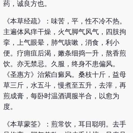
药，诚良方也。
《本草经疏》：味苦，平，性不冷不热。
主遍体风痒干燥，火气脚气风气，四肢拘
挛，上气眼晕，肺气咳嗽，消食，利小
便。疗痈疽后渴，嫩条细捣一升，熬香煎
饮。亦无禁忌。久服，终身不患偏风。
《圣惠方》治紫白癜风。桑枝十斤，益母
草三斤，水五斗，慢煮至五升，去滓，再
煎成膏，每卧时温酒调服半合，以愈为
度。
《本草蒙筌》：煎常饮，耳目聪明。去手