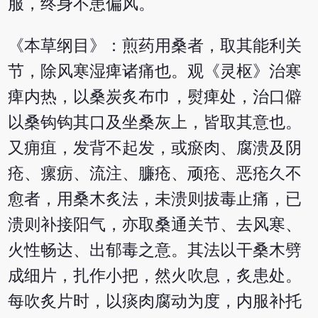
服，终身不患偏风。
《本草纲目》：煎药用桑者，取其能利关
节，除风寒湿痺诸痛也。观《灵枢》治寒
痺内热，以桑炭炙布巾，熨痺处，治口僻
以桑钩钩其口及坐桑灰上，皆取其意也。
又痈疽，发背不起发，或瘀肉、腐溃及阴
疮、瘰疬、流注、臁疮、顽疮、恶疮久不
愈者，用桑木炙法，未溃则拔毒止痛，已
溃则补接阳气，亦取桑通关节、去风寒、
火性畅达、出郁毒之意。其法以干桑木劈
成细片，扎作小把，然火吹息，炙患处。
每吹炙片时，以痰肉腐动为度，内服补托