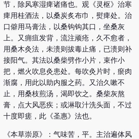
节，除风寒湿痺诸痛也。观《灵枢》治寒
痺用桂酒法，以桑炭炙布巾，熨痺处。治
口僻用马膏法，以桑钩钩其口，坐桑灰
上。又痈疽发背，流注顽疮，久不愈者，
用桑木灸法，未溃则拔毒止痛，已溃则补
接阳气。其法以桑柴劈作小片，束作小
把，燃火吹息灸患处。每吹灸片时，瘀肉
渐腐，用此以助内服之药。又治久嗽不
止，用桑枝煎汤，渴即饮之。桑柴灰熬
膏，点大风恶疾；或淋取汁洗头面，不过
十度即瘥，此《圣惠》法也。
《本草崇原》：气味苦，平。主治遍体风