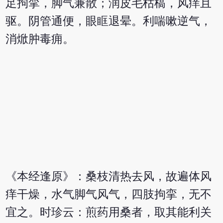
足拘挛，脚气兼散；润皮毛枯槁，风痒且
驱。阴管通便，眼眶退晕。利喘嗽逆气，
消焮肿毒痈。
《本经逢原》：桑枝清热去风，故遍体风
痒干燥，水气脚气风气，四肢拘挛，无不
宜之。时珍云：煎药用桑者，取其能利关