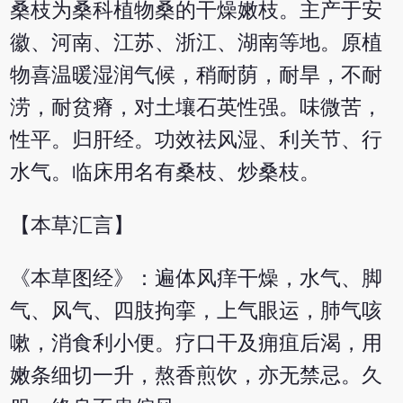
桑枝为桑科植物桑的干燥嫩枝。主产于安
徽、河南、江苏、浙江、湖南等地。原植
物喜温暖湿润气候，稍耐荫，耐旱，不耐
涝，耐贫瘠，对土壤石英性强。味微苦，
性平。归肝经。功效祛风湿、利关节、行
水气。临床用名有桑枝、炒桑枝。
【本草汇言】
《本草图经》：遍体风痒干燥，水气、脚
气、风气、四肢拘挛，上气眼运，肺气咳
嗽，消食利小便。疗口干及痈疽后渴，用
嫩条细切一升，熬香煎饮，亦无禁忌。久