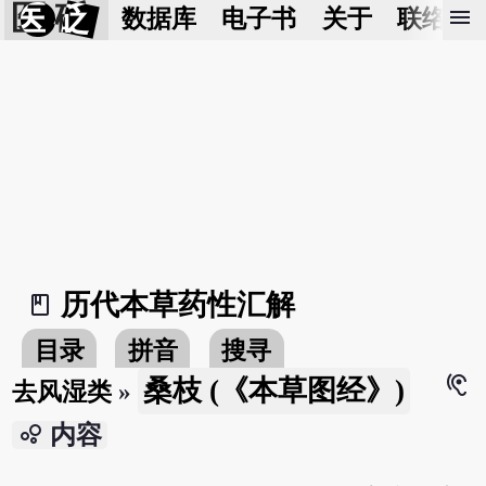
医 砭
menu
数据库
电子书
关于
联络我
历代本草药性汇解
book_2
目录
拼音
搜寻
hearing
桑枝 (《本草图经》)
去风湿类
»
bubble_chart
内容