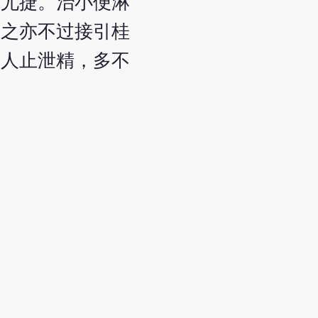
功尤捷。治小便淋
用之亦不过接引桂
今人止泄精，多不