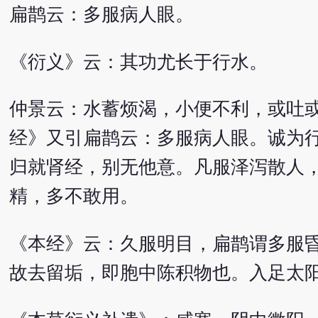
扁鹊云：多服病人眼。
《衍义》云：其功尤长于行水。
仲景云：水蓄烦渴，小便不利，或吐
经》又引扁鹊云：多服病人眼。诚为
归就肾经，别无他意。凡服泽泻散人
精，多不敢用。
《本经》云：久服明目，扁鹊谓多服
故去留垢，即胞中陈积物也。入足太