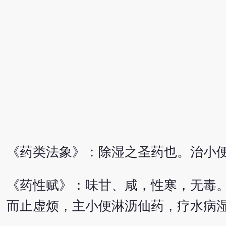
《药类法象》：除湿之圣药也。治小
《药性赋》：味甘、咸，性寒，无毒
而止虚烦，主小便淋沥仙药，疗水病