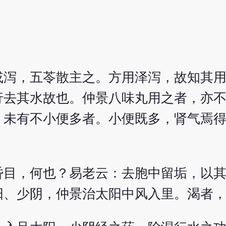
或泻，五苓散主之。方用泽泻，故知其
行去其水故也。仲景八味丸用之者，亦
，未有不小便多者。小便既多，肾气焉
昏目，何也？易老云：去胞中留垢，以
阳、少阴，仲景治太阳中风入里。渴者