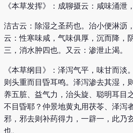
《本草发挥》：成聊摄云：咸味涌泄
洁古云：除湿之圣药也。治小便淋沥
云：性寒味咸，气味俱厚，沉而降，
三，消水肿四也。又云：渗泄止渴。
《本草纲目》：泽泻气平，味甘而淡
则头重而目昏耳鸣。泽泻渗去其湿，
养五脏、益气力，治头旋、聪明耳目
不目昏耶？仲景地黄丸用茯苓、泽泻
邪，邪去则补药得力，一辟一，此乃
也。