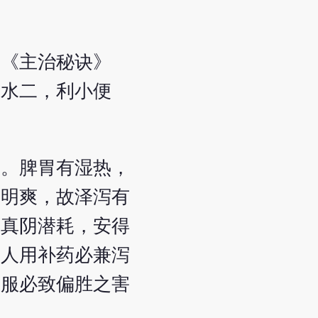
。《主治秘诀》
新水二，利小便
下。脾胃有湿热，
气明爽，故泽泻有
，真阴潜耗，安得
古人用补药必兼泻
久服必致偏胜之害