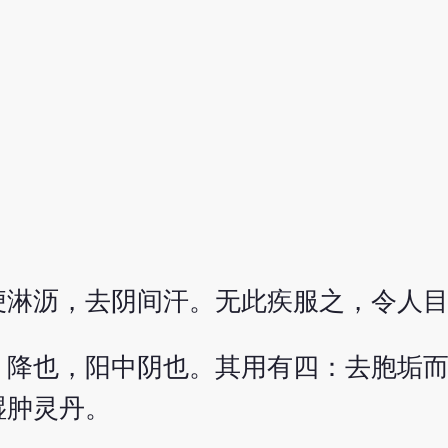
便淋沥，去阴间汗。无此疾服之，令人
。降也，阳中阴也。其用有四：去胞垢
湿肿灵丹。