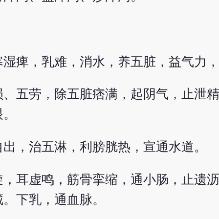
寒湿痺，乳难，消水，养五脏，益气力
损、五劳，除五脏痞满，起阴气，止泄
眼。
自出，治五淋，利膀胱热，宣通水道。
旋，耳虚鸣，筋骨挛缩，通小肠，止遗
藏。下乳，通血脉。