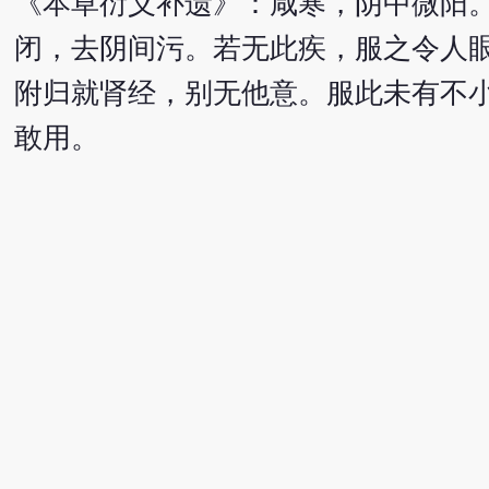
《本草衍义补遗》：咸寒，阴中微阳
闭，去阴间污。若无此疾，服之令人
附归就肾经，别无他意。服此未有不
敢用。