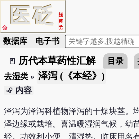
医
砭
沈
药
home
子
数据库
电子书
历代本草药性汇解
目录
book_2
泽泻 (《本经》)
去湿类
»
内容
bubble_chart
泽泻为泽泻科植物泽泻的干燥块茎。
泽边缘或栽培。喜温暖湿润气候，幼
经。功效利小便、清湿热。临床用名