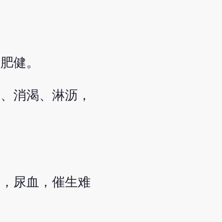
，肥健。
精、消渴、淋沥，
沥，尿血，催生难