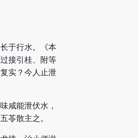
用长于行水。《本
不过接引桂、附等
得复实？今人止泄
其味咸能泄伏水，
，五苓散主之。