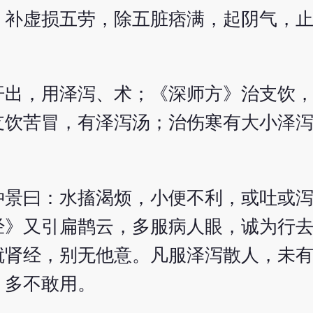
。补虚损五劳，除五脏痞满，起阴气，
汗出，用泽泻、术；《深师方》治支饮
支饮苦冒，有泽泻汤；治伤寒有大小泽
仲景曰：水搐渴烦，小便不利，或吐或
经》又引扁鹊云，多服病人眼，诚为行
就肾经，别无他意。凡服泽泻散人，未
，多不敢用。