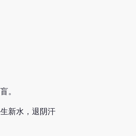
目盲。
而生新水，退阴汗