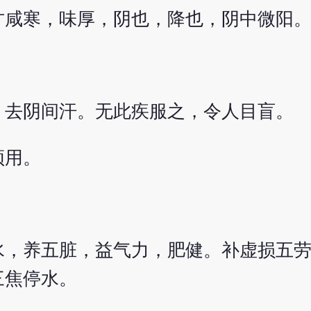
甘咸寒，味厚，阴也，降也，阴中微阳
，去阴间汗。无此疾服之，令人目盲。
须用。
水，养五脏，益气力，肥健。补虚损五
三焦停水。