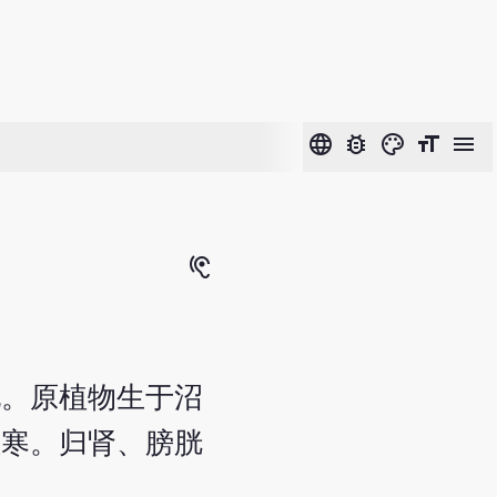
language
bug_report
color_lens
format_size
menu
hearing
地。原植物生于沼
性寒。归肾、膀胱