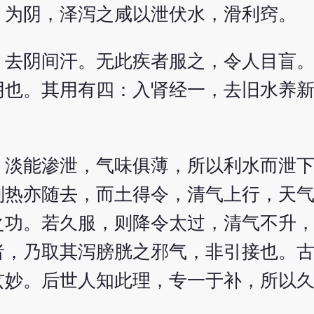
，为阴，泽泻之咸以泄伏水，滑利窍。
，去阴间汗。无此疾者服之，令人目盲
阴也。其用有四：入肾经一，去旧水养
。淡能渗泄，气味俱薄，所以利水而泄
则热亦随去，而土得令，清气上行，天
之功。若久服，则降令太过，清气不升
者，乃取其泻膀胱之邪气，非引接也。
玄妙。后世人知此理，专一于补，所以