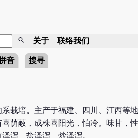
search
关于
联络我们
拼音
搜寻
均系栽培。主产于福建、四川、江西等
苗喜荫蔽，成株喜阳光，怕冷。味甘，
有泽泻、盐泽泻、炒泽泻。