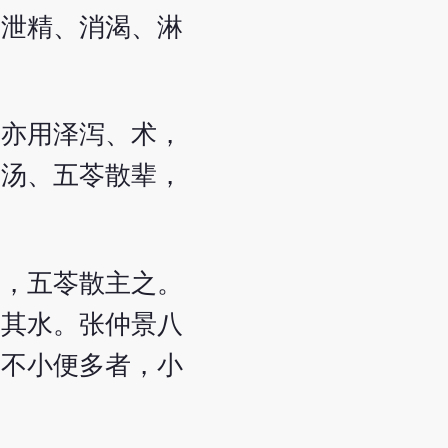
止泄精、消渴、淋
，亦用泽泻、术，
泻汤、五苓散辈，
泻，五苓散主之。
去其水。张仲景八
有不小便多者，小