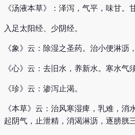
《汤液本草》：泽泻，气平，味甘。
入足太阳经、少阴经。
《象》云：除湿之圣药。治小便淋沥
《心》云：去旧水，养新水。寒水气
《珍》云：渗泻止渴。
《本草》云：治风寒湿痺，乳难，消
起阴气，止泄精，消渴淋沥，逐膀胱