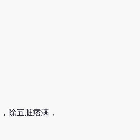
。
劳，除五脏痞满，