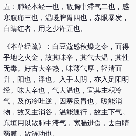
五：肺经本经一也，散胸中滞气二也，感
寒腹痛三也，温暖脾胃四也，赤眼暴发，
白睛红者，用之少许五也。
《本草经疏》：白豆蔻感秋燥之令，而得
乎地之火金，故其味辛，其气大温，其性
无毒。好古大辛热，味薄气厚，轻清而
升，阳也，浮也。入手太阴，亦入足阳明
经。味大辛也，气大温也，宜其主积冷
气，及伤冷吐逆，因寒反胃也。暖能消
物，故又主消谷，温能通行，故主下气。
东垣用以散肺中滞气，宽膈进食，去白睛
翳膜，散涟功也。