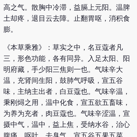
高之气。散胸中冷滞，益膈上元阳。温脾
土却疼，退目云去障。止翻胃呕，消积食
膨。
《本草乘雅》：草实之中，名豆蔻者凡
三，形色功能，各有同异。入足太阳、阳
明府藏，手少阳三焦则一也。气味辛大
温，充肾间生阳，鼓肺气呼吸，宣五谷
味，主纳主出者，白豆蔻也。气味辛温，
秉刚燖之用，温中化食，宣五欲五畜味，
为养为充者，肉豆蔻也。气味辛涩温，宣
摄中气，温中，益上焦，受纳水谷，治心
腹痛，呕吐，去臭气，宣五谷五果五菜