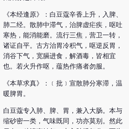
《本经逢原》：白豆蔻辛香上升，入脾、
肺二经。散肺中滞气，治脾虚疟疾，呕吐
寒热，能消能磨。流行三焦，营卫一转，
诸证自平。古方治胃冷积气，呕逆反胃，
消谷下气，宽膈进食，解酒毒，皆相宜
也。若火升作呕，蕴热作痛者勿服。
《本草求真》：﹝批﹞宣散肺分寒滞，温
暖脾胃。
白豆蔻专入肺、脾、胃，兼入大肠。本与
缩砂密一类，气味既同，功亦莫别。然此