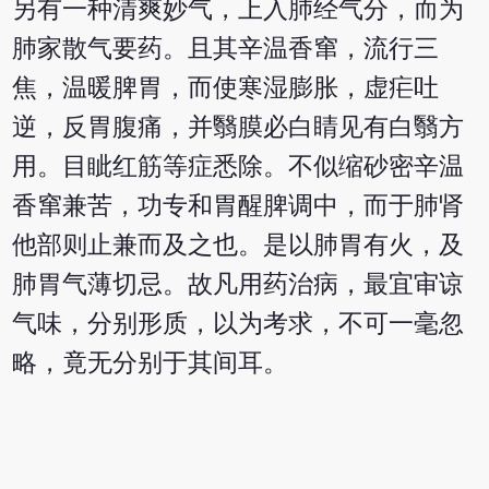
另有一种清爽妙气，上入肺经气分，而为
肺家散气要药。且其辛温香窜，流行三
焦，温暖脾胃，而使寒湿膨胀，虚疟吐
逆，反胃腹痛，并翳膜必白睛见有白翳方
用。目眦红筋等症悉除。不似缩砂密辛温
香窜兼苦，功专和胃醒脾调中，而于肺肾
他部则止兼而及之也。是以肺胃有火，及
肺胃气薄切忌。故凡用药治病，最宜审谅
气味，分别形质，以为考求，不可一毫忽
略，竟无分别于其间耳。