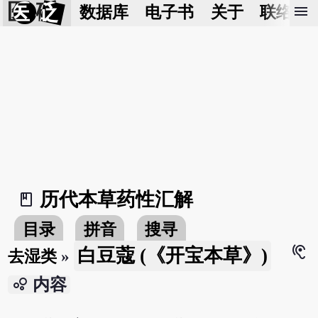
医 砭
menu
数据库
电子书
关于
联络我
历代本草药性汇解
book_2
目录
拼音
搜寻
hearing
白豆蔻 (《开宝本草》)
去湿类
»
bubble_chart
内容