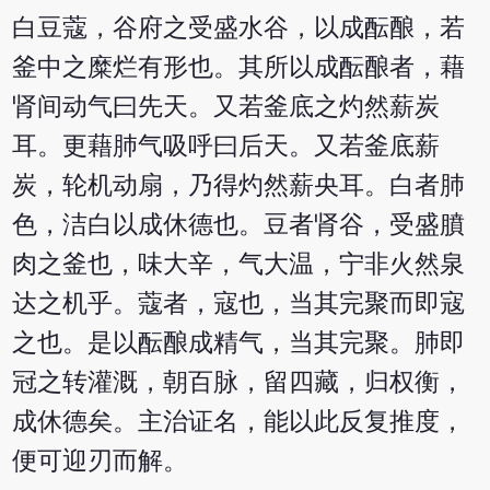
白豆蔻，谷府之受盛水谷，以成酝酿，若
釜中之糜烂有形也。其所以成酝酿者，藉
肾间动气曰先天。又若釜底之灼然薪炭
耳。更藉肺气吸呼曰后天。又若釜底薪
炭，轮机动扇，乃得灼然薪央耳。白者肺
色，洁白以成休德也。豆者肾谷，受盛膹
肉之釜也，味大辛，气大温，宁非火然泉
达之机乎。蔻者，寇也，当其完聚而即寇
之也。是以酝酿成精气，当其完聚。肺即
冠之转灌溉，朝百脉，留四藏，归权衡，
成休德矣。主治证名，能以此反复推度，
便可迎刃而解。