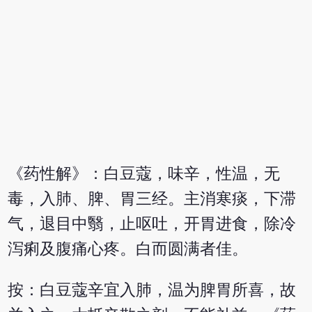
《药性解》：白豆蔻，味辛，性温，无
毒，入肺、脾、胃三经。主消寒痰，下滞
气，退目中翳，止呕吐，开胃进食，除冷
泻痢及腹痛心疼。白而圆满者佳。
按：白豆蔻辛宜入肺，温为脾胃所喜，故