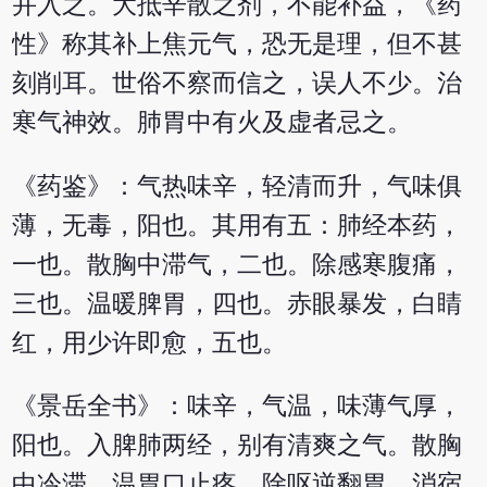
并入之。大抵辛散之剂，不能补益，《药
性》称其补上焦元气，恐无是理，但不甚
刻削耳。世俗不察而信之，误人不少。治
寒气神效。肺胃中有火及虚者忌之。
《药鉴》：气热味辛，轻清而升，气味俱
薄，无毒，阳也。其用有五：肺经本药，
一也。散胸中滞气，二也。除感寒腹痛，
三也。温暖脾胃，四也。赤眼暴发，白睛
红，用少许即愈，五也。
《景岳全书》：味辛，气温，味薄气厚，
阳也。入脾肺两经，别有清爽之气。散胸
中冷滞，温胃口止疼，除呕逆翻胃，消宿