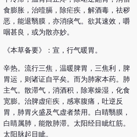
食膨胀，治噎膈，除疟疾，解酒毒，祛秽
恶，能退翳膜，亦消痰气。欲其速效，嚼
咽甚良，或为散亦妙。
《本草备要》：宣，行气暖胃。
辛热。流行三焦，温暖脾胃，三焦利，脾
胃运，则诸证自平矣。而为肺家本药。肺
主气。散滞气，消酒积，除寒燥湿，化食
宽膨。治脾虚疟疾，感寒腹痛，吐逆反
胃，肺胃火盛及气虚者禁用。白睛翳膜，
白睛属肺，能散肺滞。太阳经目眦红筋。
太阳脉起目眦。