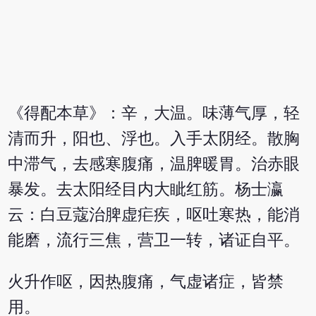
《得配本草》：辛，大温。味薄气厚，轻
清而升，阳也、浮也。入手太阴经。散胸
中滞气，去感寒腹痛，温脾暖胃。治赤眼
暴发。去太阳经目内大眦红筋。杨士瀛
云：白豆蔻治脾虚疟疾，呕吐寒热，能消
能磨，流行三焦，营卫一转，诸证自平。
火升作呕，因热腹痛，气虚诸症，皆禁
用。