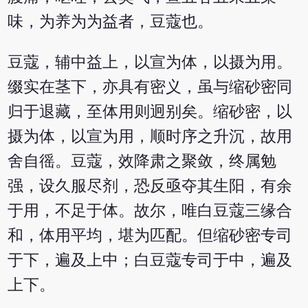
味，为养为为益者，豆蔻也。
豆蔻，辅中益上，以宣为体，以摄为用。
缀实在茎下，亦具有密义，虽与缩砂密同
归于退藏，至体用则迥别矣。缩砂密，以
摄为体，以宣为用，顺时序之升沉，故用
舍自徭。豆蔻，效降肃之聚敛，终属勉
强，设久服尽剂，恐反亟夺其生阳，有余
于用，不足于体。故尔，唯白豆蔻三缘合
和，体用平均，堪为匹配。但缩砂密专司
于下，遍及上中；白豆蔻专司于中，遍及
上下。