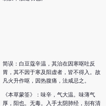
简误：白豆蔻辛温，其治在因寒呕吐反
胃，其不因于寒及阳虚者，皆不得入。故
凡火升作呕，因热腹痛，法咸忌之。
《本草蒙筌》：味辛，气大温。味薄气
厚，阳也。无毒。入手太阴肺经，别有清