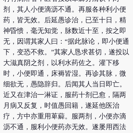
剂，其人小便滴沥不通。再服各种利小便
药，皆无效。后延愚诊治，已至十日，精
神昏愦，毫无知觉，脉数近十至，按之即
无，因谓其家人曰：“据此脉论，即小便通
下，变恐不救。”其家人恳求甚切，遂投以
大滋真阴之剂，以利水药佐之。灌下移
时，小便即通，床褥皆湿。再诊其脉，微
细欲无，愚隐辞归。后闻其人当日即亡。
近又在津治一淋证，服药十剂已愈，隔两
月病又反复，时值愚回籍，遂延他医治
疗，方中亦重用萆薢。服两剂，小便亦滴
沥不通，服利小便药亦无效。遂屡用西法