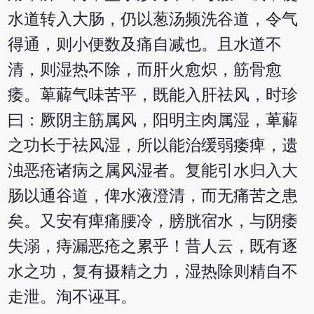
水道转入大肠，仍以葱汤频洗谷道，令气
得通，则小便数及痛自减也。且水道不
清，则湿热不除，而肝火愈炽，筋骨愈
痿。萆薢气味苦平，既能入肝祛风，时珍
曰：厥阴主筋属风，阳明主肉属湿，萆薢
之功长于祛风湿，所以能治缓弱痿痺，遗
浊恶疮诸病之属风湿者。复能引水归入大
肠以通谷道，俾水液澄清，而无痛苦之患
矣。又安有痺痛腰冷，膀胱宿水，与阴痿
失溺，痔漏恶疮之累乎！昔人云，既有逐
水之功，复有摄精之力，湿热除则精自不
走泄。洵不诬耳。