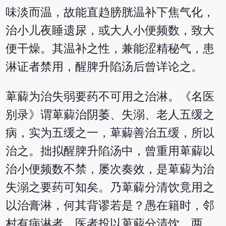
味淡而温，故能直趋膀胱温补下焦气化，
治小儿夜睡遗尿，或大人小便频数，致大
便干燥。其温补之性，兼能涩精秘气，患
淋证者禁用，醒脾升陷汤后曾详论之。
萆薢为治失弱要药不可用之治淋。《名医
别录》谓萆薢治阴萎、失溺、老人五缓之
病，实为五缓之一，萆薢善治五缓，所以
治之。拙拟醒脾升陷汤中，曾重用萆薢以
治小便频数不禁，屡次奏效，是萆薢为治
失溺之要药可知矣。乃萆薢分清饮竟用之
以治膏淋，何其背谬若是？愚在籍时，邻
村有病淋者，医者投以萆薢分清饮，两