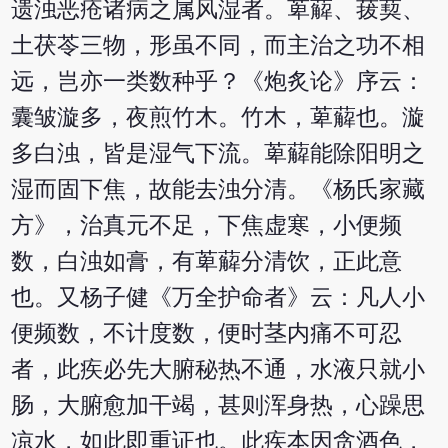
遗浊恶疮诸病之属风湿者。萆薢、菝葜、
土茯苓三物，形虽不同，而主治之功不相
远，岂亦一类数种乎？《炮炙论》序云：
囊皱漩多，夜煎竹木。竹木，萆薢也。漩
多白浊，皆是湿气下流。萆薢能除阳明之
湿而固下焦，故能去浊分清。《杨氏家藏
方》，治真元不足，下焦虚寒，小便频
数，白浊如膏，有萆薢分清饮，正此意
也。又杨子健《万全护命者》云：凡人小
便频数，不计度数，便时茎内痛不可忍
者，此疾必先大腑秘热不通，水液只就小
肠，大腑愈加干竭，甚则浑身热，心躁思
凉水，如此即重证也。此疾本因贪酒色，