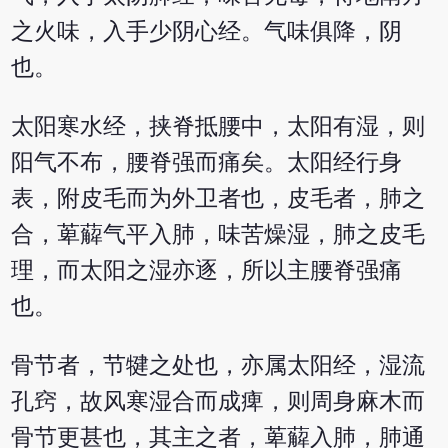
之火味，入手少阴心经。气味俱降，阴
也。
太阳寒水经，挟脊抵腰中，太阳有湿，则
阳气不布，腰脊强而痛矣。太阳经行身
表，附皮毛而为外卫者也，皮毛者，肺之
合，萆薢气平入肺，味苦燥湿，肺之皮毛
理，而太阳之湿亦逐，所以主腰脊强痛
也。
骨节者，节犍之处也，亦属太阳经，湿流
孔窍，故风寒湿合而成痺，则周身麻木而
骨节更甚也，其主之者，萆薢入肺，肺通