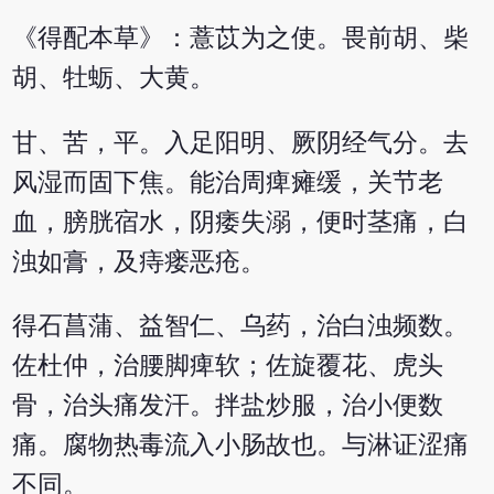
《得配本草》：薏苡为之使。畏前胡、柴
胡、牡蛎、大黄。
甘、苦，平。入足阳明、厥阴经气分。去
风湿而固下焦。能治周痺瘫缓，关节老
血，膀胱宿水，阴痿失溺，便时茎痛，白
浊如膏，及痔瘘恶疮。
得石菖蒲、益智仁、乌药，治白浊频数。
佐杜仲，治腰脚痺软；佐旋覆花、虎头
骨，治头痛发汗。拌盐炒服，治小便数
痛。腐物热毒流入小肠故也。与淋证涩痛
不同。