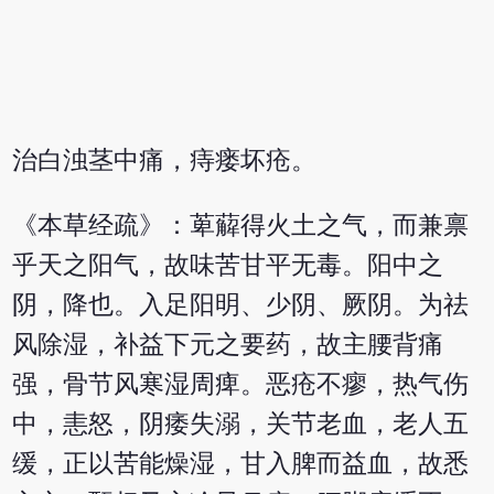
治白浊茎中痛，痔瘘坏疮。
《本草经疏》：萆薢得火土之气，而兼禀
乎天之阳气，故味苦甘平无毒。阳中之
阴，降也。入足阳明、少阴、厥阴。为祛
风除湿，补益下元之要药，故主腰背痛
强，骨节风寒湿周痺。恶疮不瘳，热气伤
中，恚怒，阴痿失溺，关节老血，老人五
缓，正以苦能燥湿，甘入脾而益血，故悉