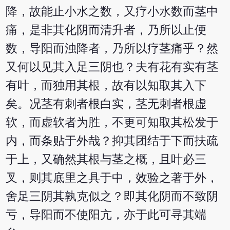
降，故能止小水之数，又疗小水数而茎中
痛，是非其化阴而清升者，乃所以止便
数，导阳而浊降者，乃所以疗茎痛乎？然
又何以见其入足三阴也？夫有花有实有茎
有叶，而独用其根，故有以知取其入下
矣。况茎有刺者根白实，茎无刺者根虚
软，而虚软者为胜，不更可知取其松发于
内，而条贴于外哉？抑其团结于下而扶疏
于上，又确然其根与茎之概，且叶必三
叉，则其底里之具于中，效验之著于外，
舍足三阴其孰克似之？即其化阴而不致阴
亏，导阳而不使阳亢，亦于此可寻其端