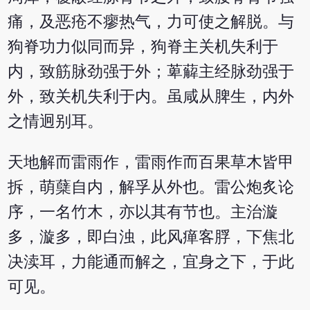
痛，及恶疮不瘳热气，力可使之解脱。与
狗脊功力似同而异，狗脊主关机失利于
内，致筋脉劲强于外；萆薢主经脉劲强于
外，致关机失利于内。虽咸从脾生，内外
之情迥别耳。
天地解而雷雨作，雷雨作而百果草木皆甲
拆，萌蘖自内，解孚从外也。雷公炮炙论
序，一名竹木，亦以其有节也。主治漩
多，漩多，即白浊，此风瘅客脬，下焦北
决渎耳，力能通而解之，宜身之下，于此
可见。