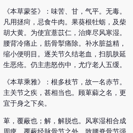
《本草蒙筌》：味苦、甘，气平。无毒。
凡用拯疴，忌食牛肉。果葵根牡蛎，及柴
胡大黄。为使宜薏苡仁，治痺尽风寒湿。
腰背冷痛止，筋骨掣痛除。补水脏益精，
缩小便明目。逐关节久结老血，扫肌肤延
生恶疮。仍主恚怒伤中，尤疗老人五缓。
《本草乘雅》：根多枝节，故一名赤节。
主关节之疾，甚相当也。顾萆薢之名，更
宜于身之下矣。
萆，覆蔽也；解，解脱也。风寒湿相合成
周痺，覆蔽经脉骨节之外，致腰脊骨节强