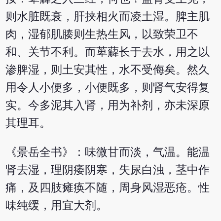
则水脏既衰，肝挟相火而凌土湿。脾主肌
肉，湿郁肌腠则生热生风，以致荣卫不
和、关节不利。而萆薢长于去水，用之以
渗脾湿，则土安其性，水不受侮矣。然久
用令人小便多，小便既多，则肾气安得复
实。今多泥其入肾，用为补剂，亦未深原
其理耳。
《景岳全书》：味微甘而淡，气温。能温
肾去湿，理阴痿阴寒，失尿白浊，茎中作
痛，及四肢瘫痪不随，周身风湿恶疮。性
味纯缓，用宜大剂。