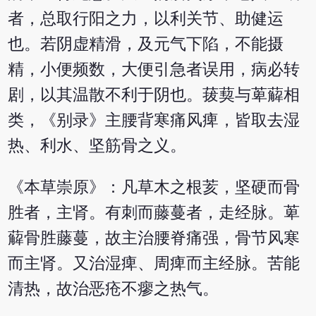
者，总取行阳之力，以利关节、助健运
也。若阴虚精滑，及元气下陷，不能摄
精，小便频数，大便引急者误用，病必转
剧，以其温散不利于阴也。菝葜与萆薢相
类，《别录》主腰背寒痛风痺，皆取去湿
热、利水、坚筋骨之义。
《本草崇原》：凡草木之根荄，坚硬而骨
胜者，主肾。有刺而藤蔓者，走经脉。萆
薢骨胜藤蔓，故主治腰脊痛强，骨节风寒
而主肾。又治湿痺、周痺而主经脉。苦能
清热，故治恶疮不瘳之热气。