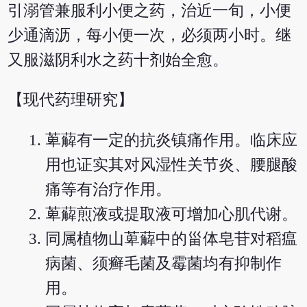
引溺管兼服利小便之药，治近一旬，小便
少通滴沥，每小便一次，必须两小时。继
又服滋阴利水之药十剂始全愈。
【现代药理研究】
萆薢有一定的抗炎镇痛作用。临床应
用也证实其对风湿性关节炎、腰腿酸
痛等有治疗作用。
萆薢煎液或提取液可增加心肌代谢。
同属植物山萆薢中的甾体皂苷对稻瘟
病菌、须癣毛菌及霉菌均有抑制作
用。