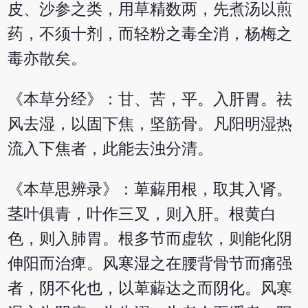
皮、沙参之类，用草精数两，先煮汤以煎
药，不须十剂，而轻粉之毒全消，杨梅之
毒亦散矣。
《本草分经》：甘、苦，平。入肝胃。祛
风去湿，以固下焦，坚筋骨。凡阳明湿热
流入下焦者，此能去浊分清。
《本草思辨录》：萆薢用根，取其入肾。
茎叶俱青，叶作三叉，则入肝。根黄白
色，则入肺胃。根多节而虚软，则能化阴
伸阳而治痺。风寒湿之在腰背骨节而痛强
者，阴不化也，以萆薢达之而阴化。风寒