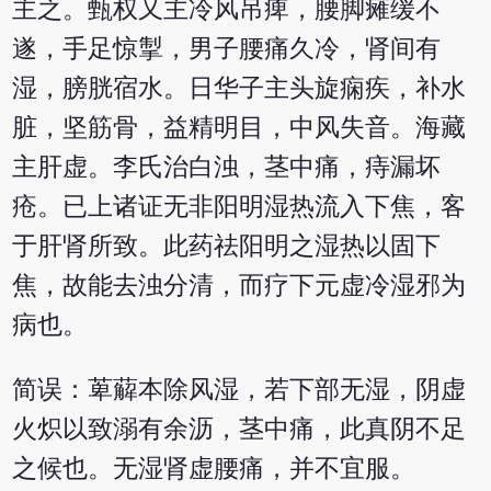
主之。甄权又主冷风吊痺，腰脚瘫缓不
遂，手足惊掣，男子腰痛久冷，肾间有
湿，膀胱宿水。日华子主头旋痫疾，补水
脏，坚筋骨，益精明目，中风失音。海藏
主肝虚。李氏治白浊，茎中痛，痔漏坏
疮。已上诸证无非阳明湿热流入下焦，客
于肝肾所致。此药祛阳明之湿热以固下
焦，故能去浊分清，而疗下元虚冷湿邪为
病也。
简误：萆薢本除风湿，若下部无湿，阴虚
火炽以致溺有余沥，茎中痛，此真阴不足
之候也。无湿肾虚腰痛，并不宜服。