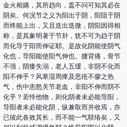
金火相媾，其所趋向，盖不问可知其必在
阴矣。何况节之义为阳出于阴，阳阻于阴
而终能上出，又且迭出迭微，阴阳因得相
称，是其象明著于节卦，犹不可为趋于阴
而化导于阳而伸证耶。是故化阴能使阴气
化也，导阳能使阳气伸也。腰背痛，骨节
不强，阴痿失溺，老人五缓，非阴不化而
阳不伸乎？风寒湿周痺及恶疮不瘳之热
气，伤中恚怒关节老血，非阳不伸而阴不
化乎？若恃他物，则化阴者未必能导阳，
导阳者未必能化阴，纵兼取而并收焉，亦
已彼此各效其长，而不能一气联络矣，又