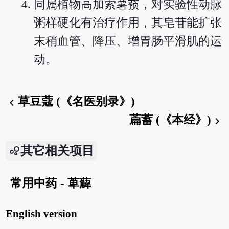
同属植物高加索薯蓣，对实验性动脉
粥样硬化有治疗作用，其皂苷能扩张
末稍血管、降压、增胃肠平滑肌的运
动。
草豆蔻 (《名医别录》)
chevron_left
萹蓄 (《本经》)
chevron_right
其它相关项目
常用中药 - 萆薢
English version