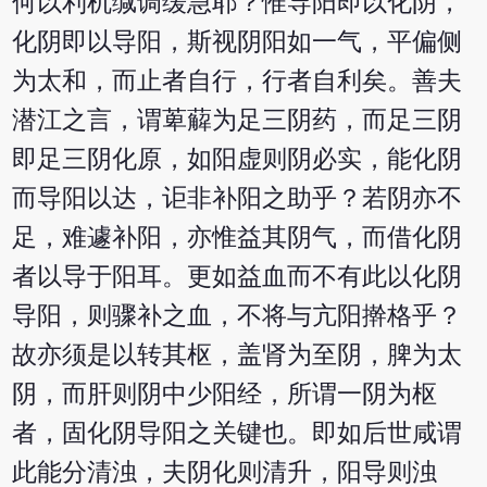
何以利机缄调缓急耶？惟导阳即以化阴，
化阴即以导阳，斯视阴阳如一气，平偏侧
为太和，而止者自行，行者自利矣。善夫
潜江之言，谓萆薢为足三阴药，而足三阴
即足三阴化原，如阳虚则阴必实，能化阴
而导阳以达，讵非补阳之助乎？若阴亦不
足，难遽补阳，亦惟益其阴气，而借化阴
者以导于阳耳。更如益血而不有此以化阴
导阳，则骤补之血，不将与亢阳擀格乎？
故亦须是以转其枢，盖肾为至阴，脾为太
阴，而肝则阴中少阳经，所谓一阴为枢
者，固化阴导阳之关键也。即如后世咸谓
此能分清浊，夫阴化则清升，阳导则浊