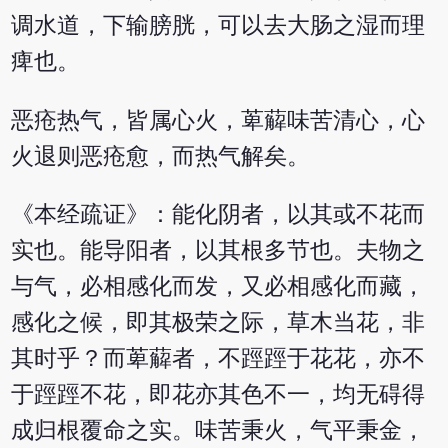
调水道，下输膀胱，可以去大肠之湿而理
痺也。
恶疮热气，皆属心火，萆薢味苦清心，心
火退则恶疮愈，而热气解矣。
《本经疏证》：能化阴者，以其或不花而
实也。能导阳者，以其根多节也。夫物之
与气，必相感化而发，又必相感化而藏，
感化之候，即其极荣之际，草木当花，非
其时乎？而萆薢者，不踁踁于花花，亦不
于踁踁不花，即花亦其色不一，均无碍得
成归根覆命之实。味苦秉火，气平秉金，