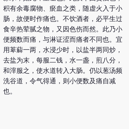
积有余毒腐物、瘀血之类，随虚火入于小
肠，故便时作痛也。不饮酒者，必平生过
食辛热荤腻之物，又因色伤而然。此乃小
便频数而痛，与淋证涩而痛者不同也。宜
用萆薢一两，水浸少时，以盐半两同炒，
去盐为末，每服二钱，水一盏，煎八分，
和滓服之，使水道转入大肠。仍以葱汤频
洗谷道，令气得通，则小便数及痛自减
也。