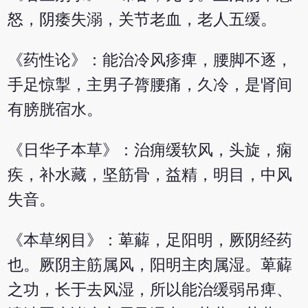
怒，阴痿失溺，关节老血，老人五缓。
《药性论》：能治冷风疹痺，腰脚不逐，
手足惊掣，主男子膂腰痛，久冷，是肾间
有膀胱宿水。
《日华子本草》：治痈缓软风，头旋，痫
疾，补水藏，坚筋骨，益精，明目，中风
失音。
《本草纲目》：萆薢，足阳明，厥阴经药
也。厥阴主筋属风，阳明主肉属湿。萆薢
之功，长于去风湿，所以能治缓弱吊痺、