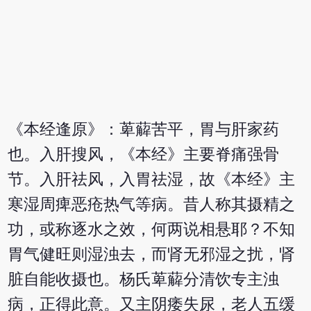
《本经逢原》：萆薢苦平，胃与肝家药
也。入肝搜风，《本经》主要脊痛强骨
节。入肝祛风，入胃祛湿，故《本经》主
寒湿周痺恶疮热气等病。昔人称其摄精之
功，或称逐水之效，何两说相悬耶？不知
胃气健旺则湿浊去，而肾无邪湿之扰，肾
脏自能收摄也。杨氏萆薢分清饮专主浊
病，正得此意。又主阴痿失尿，老人五缓