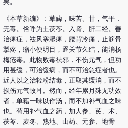
矣。
《本草新编》：萆薢，味苦、甘，气平，
无毒。俗呼为土茯苓。入肾、肝二经。善
治痺症，祛风寒湿痺，腰背冷痛，止筋骨
掣疼，缩小便明目，逐关节久结，能消杨
梅疮毒。此物败毒祛邪，不伤元气，但功
用甚缓，可治缓病，而不可治急症者也。
近人以之治轻粉结毒，正取其缓消，而不
损伤元气故耳。然而，经年累月殊无功效
者，单藉一味以作汤，而不加补气血之味
也。苟用补气血之药，加人参、芪、术、
茯苓、麦冬、熟地、山药、元参、地骨