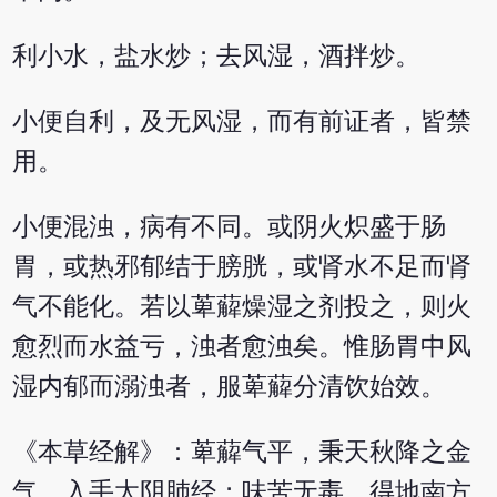
利小水，盐水炒；去风湿，酒拌炒。
小便自利，及无风湿，而有前证者，皆禁
用。
小便混浊，病有不同。或阴火炽盛于肠
胃，或热邪郁结于膀胱，或肾水不足而肾
气不能化。若以萆薢燥湿之剂投之，则火
愈烈而水益亏，浊者愈浊矣。惟肠胃中风
湿内郁而溺浊者，服萆薢分清饮始效。
《本草经解》：萆薢气平，秉天秋降之金
气，入手太阴肺经；味苦无毒，得地南方