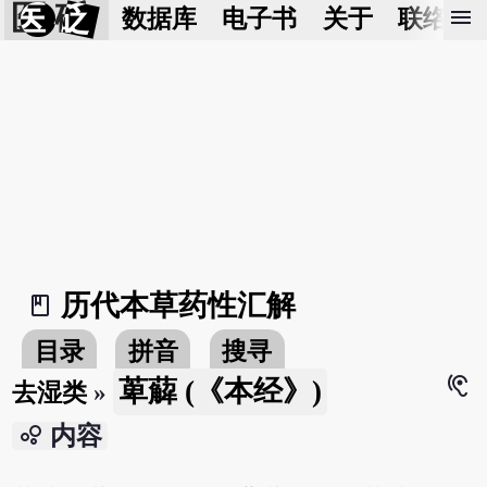
医 砭
menu
数据库
电子书
关于
联络我
历代本草药性汇解
book_2
目录
拼音
搜寻
hearing
萆薢 (《本经》)
去湿类
»
bubble_chart
内容