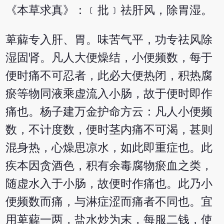
《本草求真》：﹝批﹞祛肝风，除胃湿。
萆薢专入肝、胃。味苦气平，功专祛风除
湿固肾。凡人大便燥结，小便频数，每于
便时痛不可忍者，此必大便热闭，积热腐
瘀等物同液乘虚流入小肠，故于便时即作
痛也。杨子建万金护命方云：凡人小便频
数，不计度数，便时茎内痛不可渴，甚则
混身热，心燥思凉水，如此即重症也。此
疾本因贪酒色，积有余毒腐物瘀血之类，
随虚水入于小肠，故便时作痛也。此乃小
便频数而痛，与淋症涩而痛者不同也。宜
用萆薢一两，盐水炒为末，每服二钱，使