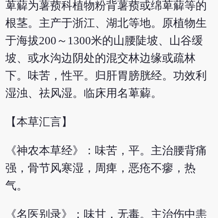
萆薢为薯蓣科植物粉背薯蓣或绵萆薢等的
根茎。主产于浙江、湖北等地。原植物生
于海拔200～1300米的山腰陡坡、山谷缓
坡、或水沟边阴处的混交林边缘或疏林
下。味苦，性平。归肝胃膀胱经。功效利
湿浊、祛风湿。临床用名萆薢。
【本草汇言】
《神农本草经》：味苦，平。主治腰背痛
强，骨节风寒湿，周痺，恶疮不瘳，热
气。
《名医别录》：味甘，无毒。主治伤中恚