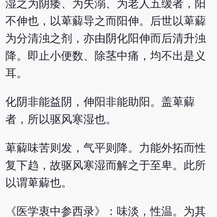
湿之为阴痿、为失溺、为老人五缓者，阳
不伸也，以萆薢导之而阳伸。后世以萆薢
为分清浊之剂，亦由阴化阳伸而后清升浊
降。即止小便数、除茎中痛，均不出是义
耳。
化阴非能益阴，伸阳非能助阳。盖萆薢
者，所以驱风寒湿也。
萆薢味苦则发，气平则降。力能外拓而性
复下趋，故驱风寒湿而解之于至卑。此所
以谓萆薢也。
《医学衷中参西录》：味淡，性温。为其