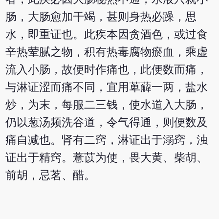
肠，大肠愈加干竭，甚则身热必躁，思
水，即重证也。此疾本因贪酒色，或过食
辛热荤腻之物，积有热毒腐物瘀血，乘虚
流入小肠，故便时作痛也，此便数而痛，
与淋证涩而痛不同，宜用萆薢一两，盐水
炒，为末，每服二三钱，使水道入大肠，
仍以葱汤频洗谷道，令气得通，则便数及
痛自减也。肾有二窍，淋证出于溺窍，浊
证出于精窍。薏苡为使，畏大黄、柴胡、
前胡，忌茗、醋。