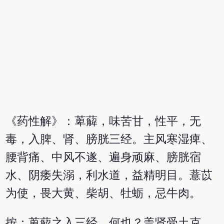
《药性解》：萆薢，味苦甘，性平，无
毒，入脾、肾、膀胱三经。主风寒湿痺、
腰背痛、中风不遂、遍身顽麻、膀胱宿
水、阴痿失溺，利水道，益精明目。薏苡
为使，畏大黄、柴胡、牡蛎，忌牛肉。
按：萆薢之入三经，何也？盖肾受土克，