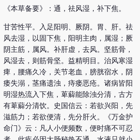
《本草备要》：通，祛风湿，补下焦。
甘苦性平。入足阳明、厥阴。胃、肝。祛
风去湿，以固下焦，阳明主肉，属湿；厥
阴主筋，属风。补肝虚，去风。坚筋骨，
风湿去，则筋骨坚。益精明目。治风寒湿
痺，腰痛久冷，关节老血，膀胱宿水，阴
痿失溺，茎痛遗浊，痔瘘恶疮。诸病皆阳
明湿热流入下焦，萆薢能除浊分清，古方
有萆薢分清饮。史国信云：若欲兴阳，先
滋筋力；若欲便清，先分肝火。《万金护
命门》云：凡人小便频数，便时痛不可忍
者，此疾必因大肠秘热不通，水液只就小