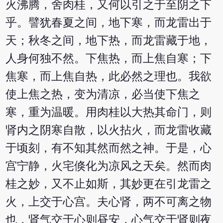
火沸腾，舍肉桂，又何以引之于至阴之下
乎。譬犹春夏之间，地下寒，而龙雷出于
天；秋冬之间，地下热，而龙雷藏于地，
人身何独不然。下焦热，而上焦自寒；下
焦寒，而上焦自热，此必然之理也。我欲
使上焦之热，变为清凉，必当使下焦之
寒，重为温暖。用肉桂以大热其命门，则
肾内之阴寒自散，以火拈火，而龙雷收藏
于顷刻，有不知其然而然之神。于是，心
宫宁静，火宅倏化为凉风之天矣。然而肉
桂之妙，又不止如斯，其妙更在引龙雷之
火，上交于心宫。夫心肾，两不可离之物
也，肾气交于心则昼安，心气交于肾则夜