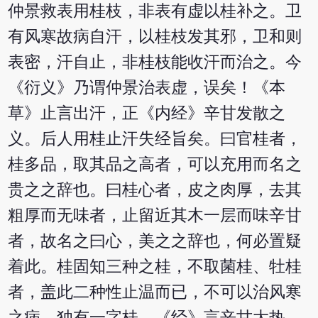
仲景救表用桂枝，非表有虚以桂补之。卫
有风寒故病自汗，以桂枝发其邪，卫和则
表密，汗自止，非桂枝能收汗而治之。今
《衍义》乃谓仲景治表虚，误矣！《本
草》止言出汗，正《内经》辛甘发散之
义。后人用桂止汗失经旨矣。曰官桂者，
桂多品，取其品之高者，可以充用而名之
贵之之辞也。曰桂心者，皮之肉厚，去其
粗厚而无味者，止留近其木一层而味辛甘
者，故名之曰心，美之之辞也，何必置疑
着此。桂固知三种之桂，不取菌桂、牡桂
者，盖此二种性止温而已，不可以治风寒
之病。独有一字桂，《经》言辛甘大热，