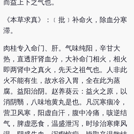
而益上下之气也。
《本草求真》：﹝批﹞补命火，除血分寒
滞。
肉桂专入命门、肝。气味纯阳，辛甘大
热，直透肝肾血分，大补命门相火，相火
即两肾中之真火，先天之祖气也。人非此
火不能有生，故水谷入胃，全在此为蒸
腐。益阳治阴。赵养葵云：益火之原，以
消阴翳，八味地黄丸是也。凡沉寒痼冷，
营卫风寒，阳虚自汗，腹中冷痛，咳逆结
气，脾虚恶食，温盛泄泻，时珍治寒痺风