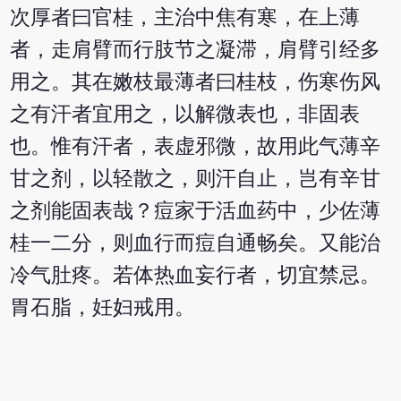
次厚者曰官桂，主治中焦有寒，在上薄
者，走肩臂而行肢节之凝滞，肩臂引经多
用之。其在嫩枝最薄者曰桂枝，伤寒伤风
之有汗者宜用之，以解微表也，非固表
也。惟有汗者，表虚邪微，故用此气薄辛
甘之剂，以轻散之，则汗自止，岂有辛甘
之剂能固表哉？痘家于活血药中，少佐薄
桂一二分，则血行而痘自通畅矣。又能治
冷气肚疼。若体热血妄行者，切宜禁忌。
胃石脂，妊妇戒用。