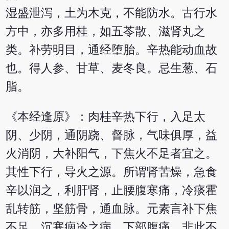
湿盛泄泻，土为木克，不能防水。古行水
方中，亦多用桂，如五苓散、滋肾丸之
类。补劳明目，通经堕胎。辛热能动血故
也。得人参、甘草、麦冬良。忌生葱、石
脂。
《本经逢原》：肉桂辛热下行，入足太
阴、少阴，通阴跷、督脉，气味俱厚，益
火消阴，大补阳气，下焦火不足者宜之。
其性下行，导火之源。所谓肾苦燥，急食
辛以润之，利肝肾，止腰腹寒痛，冷痰霍
乱转筋，坚筋骨，通血脉。元素言补下焦
不足，沉寒痼冷之病，下部腹痛，非此不