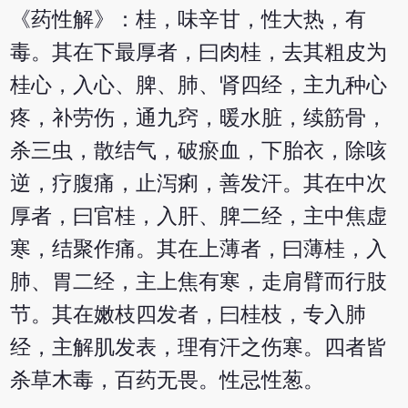
《药性解》：桂，味辛甘，性大热，有
毒。其在下最厚者，曰肉桂，去其粗皮为
桂心，入心、脾、肺、肾四经，主九种心
疼，补劳伤，通九窍，暖水脏，续筋骨，
杀三虫，散结气，破瘀血，下胎衣，除咳
逆，疗腹痛，止泻痢，善发汗。其在中次
厚者，曰官桂，入肝、脾二经，主中焦虚
寒，结聚作痛。其在上薄者，曰薄桂，入
肺、胃二经，主上焦有寒，走肩臂而行肢
节。其在嫩枝四发者，曰桂枝，专入肺
经，主解肌发表，理有汗之伤寒。四者皆
杀草木毒，百药无畏。性忌性葱。