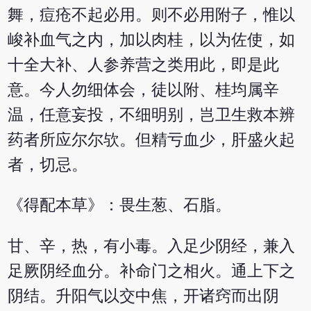
舞，痘疮不起必用。则不必用附子，惟以
峻补血气之内，加以肉桂，以为佐使，如
十全大补、人参养营之类用此，即是此
意。今人勿细体会，徒以附、桂均属辛
温，任意妄投，不细明别，岂卫生救本辨
药者所应尔尔欤。但精亏血少，肝盛火起
者，切忌。
《得配本草》：畏生葱、石脂。
甘、辛，热，有小毒。入足少阴经，兼入
足厥阴经血分。补命门之相火。通上下之
阴结。升阳气以交中焦，开诸窍而出阴