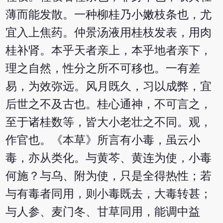
薄而能发散。一种柳桂乃小嫩枝条也，尤
宜入上焦药。仲景汤液用桂枝发表，用肉
桂补肾。本乎天者亲上，本乎地者亲下，
理之自然，性分之所不可移也。一有差
易，为效弥远。风月既久，习以成弊，宜
后世之不及古也。桂心通神，不可言之，
至于诸桂数等，皆大小老壮之不同。观，
作官也。《本草》所言有小毒，虽云小
毒，亦从类化。与黄芩、黄连为使，小毒
何施？与乌、附为使，只是全得热性；若
与有毒者同用，则小毒既去，大毒转甚；
与人参、麦门冬、甘草同用，能调中益