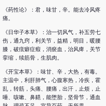
《药性论》：君，味甘，辛。能去冷风疼
痛。
《日华子本草》：治一切风气，补五劳七
伤，通九窍，利关节，益精，明目，暖腰
膝，破痃癖症瘕，消瘀血，治风痺，关节
挛缩，续筋骨，生肌肉。
《开宝本草》：味甘、辛，大热，有毒。
主温中，利肝肺气，心腹寒热，冷疾，霍
乱，转筋，头痛、腰痛，出汗，止烦，止
唾、咳嗽、鼻齆，能堕胎，坚骨节，通血
脉，理疏不足，宣导百药，无所畏。