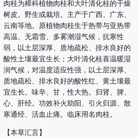
肉桂为樟科植物肉桂和大叶清化桂的干燥
树皮。野生或栽培。主产于广西、广东、
云南等地。原植物肉桂生于热带与亚热带
高温、无霜雪、多雾潮湿气候，抗寒性
弱，以土层深厚、质地疏松、排水良好的
酸性土壤最宜生长；大叶清化桂喜温暖湿
润气候，对温度适应性强，以土层深厚、
质地疏松、排水良好的酸性红、黄土壤最
宜生长。味辛、甘，性大热。归肾、脾、
心、肝经。功效补火助阳、引火归源、散
寒通经、活血止痛。临床用名肉桂。
【本草汇言】