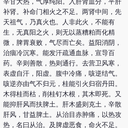
辛甘大热，气厚纯阳。入肝肾血分，平肝
补肾。补命门相火之不足。两肾中间，先
天祖气，乃真火也。人非此火，不能有
生，无真阳之火，则无以蒸糟粕而化精
微，脾胃衰败，气尽而亡矣。益阳消阴，
治痼冷沉寒。能发汗疏通血脉，宣导百
药。辛则善散，热则通行。去营卫风寒，
表虚自汗，阳虚。腹中冷痛，咳逆结气。
咳逆亦由气不归元，桂能引火归宿丹田。
木得桂而枯，削桂钉木根，其木即死。又
能抑肝风而扶脾土。肝木盛则克土，辛散
肝风，甘益脾土。从治目赤肿痛，以热攻
热，名曰从治。及脾虚恶食，命火不足。