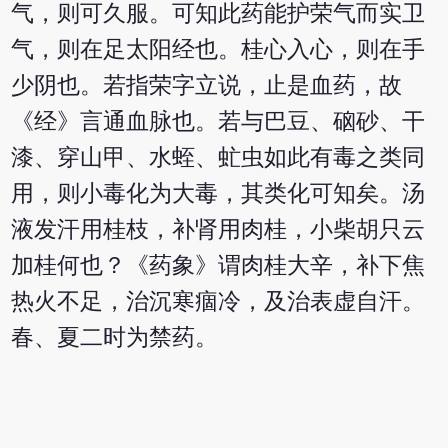
气，则可久服。可知此药能护荣气而实卫
气，则在足太阳经也。桂心入心，则在手
少阴也。若指荣字立说，止是血药，故
《经》言通血脉也。若与巴豆、硇砂、干
漆、穿山甲、水蛭、虻虫如此有毒之类同
用，则小毒化为大毒，其类化可知矣。汤
液发汗用桂枝，补肾用肉桂，小柴胡只云
加桂何也？《药象》谓肉桂大辛，补下焦
热火不足，治沉寒痼冷，及治表虚自汗。
春、夏二时为禁药。