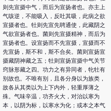
则先宣摄中气，而后为宣扬者也。亦主上
气咳逆，不能吸入，反吐其吸，此病之欲
宣摄者也。牡则先宣先聘通使，此藏阴之
气欲宣扬者也。菌则先宣摄精神，而后为
宣扬者也。设宣扬而不先宣摄，宣摄而不
先宣扬，斯不和，斯不合矣。菌则宣扬宣
摄藏阴神藏之五；牡则宣扬宣摄中气关节
窍脉形藏之四。功力之有异同者，牝牡有
别故也。不唯有别，且各分身以为族类，
故各从其类以为上下内外，轻重厚薄之
殊。气味辛温，功齐火大，对治以寒为
本，以阴为标，以寒水为化；或本之本气