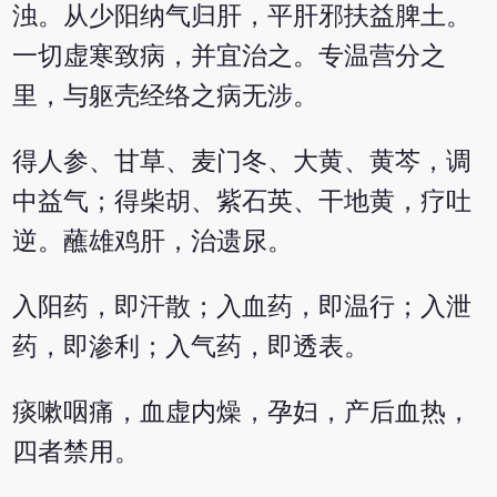
浊。从少阳纳气归肝，平肝邪扶益脾土。
一切虚寒致病，并宜治之。专温营分之
里，与躯壳经络之病无涉。
得人参、甘草、麦门冬、大黄、黄芩，调
中益气；得柴胡、紫石英、干地黄，疗吐
逆。蘸雄鸡肝，治遗尿。
入阳药，即汗散；入血药，即温行；入泄
药，即渗利；入气药，即透表。
痰嗽咽痛，血虚内燥，孕妇，产后血热，
四者禁用。