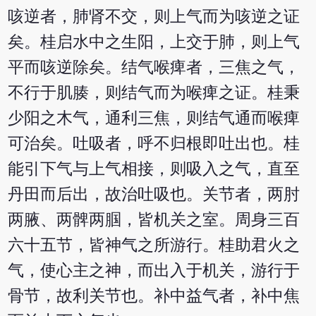
咳逆者，肺肾不交，则上气而为咳逆之证
矣。桂启水中之生阳，上交于肺，则上气
平而咳逆除矣。结气喉痺者，三焦之气，
不行于肌腠，则结气而为喉痺之证。桂秉
少阳之木气，通利三焦，则结气通而喉痺
可治矣。吐吸者，呼不归根即吐出也。桂
能引下气与上气相接，则吸入之气，直至
丹田而后出，故治吐吸也。关节者，两肘
两腋、两髀两腘，皆机关之室。周身三百
六十五节，皆神气之所游行。桂助君火之
气，使心主之神，而出入于机关，游行于
骨节，故利关节也。补中益气者，补中焦