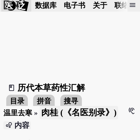
医 砭
menu
数据库
电子书
关于
联络我
历代本草药性汇解
book_2
目录
拼音
搜寻
hearing
肉桂 (《名医别录》)
温里去寒
»
bubble_chart
内容