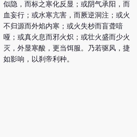
似隐，而标之寒化反显；或阴气承阳，而
血妄行；或水寒亢害，而厥逆洞注；或火
不归源而外焰内寒；或火失杪而盲聋喑
哑；或真火息而邪火炽；或壮火盛而少火
灭，外显寒酸，更当饵服。乃若驱风，捷
如影响，以刹帝利种。