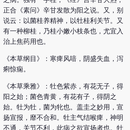
正合《素问》辛甘发散为阳之说。又，别
说云：以菌桂养精神，以牡桂利关节。又
有一种柳桂，乃桂小嫩小枝条也，尤宜入
治上焦药用也。
《本草纲目》：寒痺风喑，阴盛失血，泻
痢惊痫。
《本草乘雅》：牡色紫赤，有花无子，得
阳之始；菌色青黄，有花有子，得阴之
始。牡为牡，菌为牝也。盖圭之妙用，宣
扬宣报，靡不合和。牡主气结喉痺，神明
不通，关节不利，此病之欲宣扬者也。牡