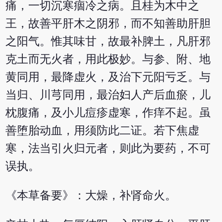
痛，一切沉寒痼冷之病。且桂为木中之
王，故善平肝木之阴邪，而不知善助肝胆
之阳气。惟其味甘，故最补脾土，凡肝邪
克土而无火者，用此极妙。与参、附、地
黄同用，最降虚火，及治下元阳亏乏。与
当归、川芎同用，最治妇人产后血瘀，儿
枕腹痛，及小儿痘疹虚寒，作痒不起。虽
善堕胎动血，用须防此二证。若下焦虚
寒，法当引火归元者，则此为要药，不可
误执。
《本草备要》：大燥，补肾命火。