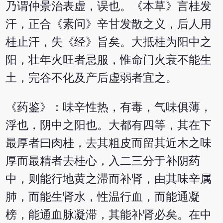
乃谓仲景治表虚，误也。《本草》言桂发
汗，正合《素问》辛甘发散之义，后人用
桂止汗，失《经》旨矣。大抵桂为阳中之
阳，壮年火旺者忌服，惟命门火衰不能生
土，完谷不化及产后虚弱者宜之。
《药鉴》：味辛性热，有毒，气味俱薄，
浮也，阴中之阳也。大都有四等，其在下
最厚者曰肉桂，去其粗皮而留其近木之味
厚而最精者去桂心，入二三分于补阴药
中，则能行地黄之滞而补肾，由其味辛属
肺，而能生肾水，性温行血，而能通凝
榜，能通血脉凝滞，其能补肾必矣。在中