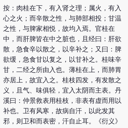
按：肉桂在下，有入肾之理；属火，有入
心之火；而辛散之性，与肺部相投；甘温
之性，与脾家相悦，故均入焉。官桂在
中，而肝脾皆在中之脏也，且经曰：肝欲
散，急食辛以散之，以辛补之；又曰：脾
欲缓，急食甘以复之，以甘补之。桂味辛
甘，二经之所由入也。薄桂在上，而肺胃
亦居上，故宜入之。桂枝四发，有发散之
义，且气、味俱轻，宜入太阴而主表。丹
溪曰：仲景救表用桂枝，非表有虚而用以
补也。卫有风寒，故病自汗，以此发其
邪，则卫和而表密，汗自止耳。《衍义》