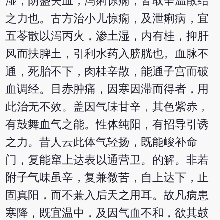
湿，阴盛失血，泻痢惊痫，皆取辛温散结
之力也。古方治小儿惊痫，及泄痢病，宜
五苓散以泻丙火，渗土湿，内有桂，抑肝
风而扶脾土，引利水药入膀胱也。血脉不
通，死胎不下，肉桂辛散，能通子宫而破
血调经。目赤肿痛，因寒因滞而得者，用
此治无不效。盖因气味甘辛，其色紫赤，
有鼓舞血气之能。性体纯阳，有招导引诱
之力。昔人云此体气轻扬，既能峻补命
门，复能窜上达表以通营卫。的解。非若
附子气味虽辛，复兼微苦，自上达下，止
固真阳，而不兼入后天之用耳。故凡病患
寒降，既宜温中，及因气血不和，欲其鼓