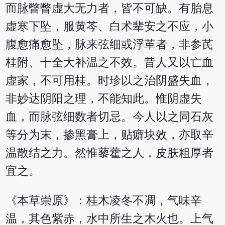
而脉瞥瞥虚大无力者，皆不可缺。有胎息
虚寒下坠，服黄芩、白术辈安之不应，小
腹愈痛愈坠，脉来弦细或浮革者，非参芪
桂附、十全大补温之不效。昔人又以亡血
虚家，不可用桂。时珍以之治阴盛失血，
非妙达阴阳之理，不能知此。惟阴虚失
血，而脉弦细数者切忌。今人以之同石灰
等分为末，掺黑膏上，贴癖块效，亦取辛
温散结之力。然惟藜藿之人，皮肤粗厚者
宜之。
《本草崇原》：桂木凌冬不凋，气味辛
温，其色紫赤，水中所生之木火也。上气