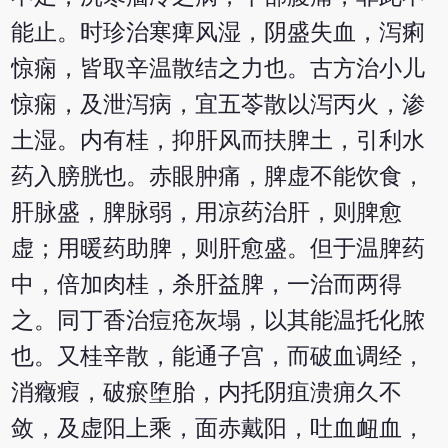
能止。时珍治寒痺风湿，阴盛失血，泻痢
惊痫，皆取辛温散结之力也。古方治小儿
惊痫，及泄泻病，宜五苓散以泻丙火，渗
土湿。内有桂，抑肝风而扶脾土，引利水
药入膀胱也。赤眼肿痛，脾虚不能饮食，
肝脉盛，脾脉弱，用凉药治肝，则脾愈
虚；用暖药助脾，则肝愈盛。但于温脾药
中，倍加肉桂，杀肝益脾，一治而两得
之。同丁香治痘疮灰塌，以其能温托化脓
也。又桂辛散，能通子宫，而破血调经，
消癥瘕，破瘀堕胎，内托阴疽溃痈久不
敛，及虚阳上乘，面赤戴阳，吐血衄血，