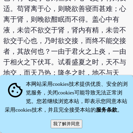
适。苟肾离于心，则晓欲善寝而甚难；心
离于肾，则晚欲酣眠而不得。盖心中有
液，未尝不欲交于肾，肾内有精，未尝不
欲交于心也，乃时欲交接，而终不能交接
者，其故何也？一由于君火之上炎，一由
于相火之下伏耳。试看盛夏之时，天不与
地交，而天乃热；隆冬之时，地不与天
交，而天乃寒。人身何独不然？君火热而
本网站采用cookies技术提供优质、安全的浏
cookie
览服务，关闭cookies可能导致无法正常浏
能寒，则心自济于肾；相火寒而能热，则
览。您若继续浏览本站，即表示您同意本站
肾自济于心，亦必然之理也。我欲使心气
采用cookies技术，并且完全接受本站的
服务条款
。
下交于肾，致梦魂之宁贴，必先使肾气上
交于心，致寤寐之恬愉。用肉桂于黄连之