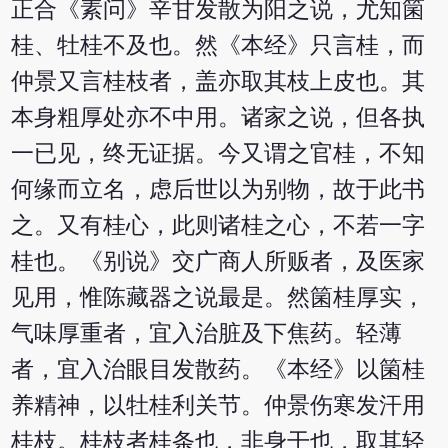
正合《素问》辛甘发散为阳之说，尤知箘
桂、牡桂不及也。然《本经》只言桂，而
仲景又言桂枝者，盖亦取其枝上皮也。其
本身粗厚处亦不中用。诸家之说，但各执
一已见，终无证据。今又谓之官桂，不知
何缘而立名，虑后世以为别物，故于此书
之。又有桂心，此则诸桂之心，不若一字
桂也。《别说》交广商人所贩者，及医家
见用，惟陈藏器之说最是。然箘桂厚实，
气味厚重者，宜入治脏及下焦药。轻薄
者，宜入治眼目发散药。《本经》以箘桂
养精神，以牡桂利关节。仲景伤寒发汗用
桂枝。桂枝者桂条也，非身干也，取其轻