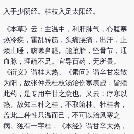
入手少阴经。桂枝入足太阳经。
《本草》云：主温中，利肝肺气，心腹寒
热冷疾，霍乱转筋，头痛腰痛，出汗，止
烦止唾，咳嗽鼻齆。能堕胎，坚骨节，通
血脉，理疏不足。宜导百药，无所畏。
《衍义》谓桂大热。《素问》谓辛甘发散
为阳，故张仲景桂枝汤治伤寒表虚，皆须
此药，是专用辛甘之意也。又云：疗寒以
热。故知三种之桂，不取箘桂、牡桂者，
盖此二种性只温而己，不可以治风寒之
病。独有一字桂，《本经》谓甘辛大热，