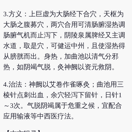
3.方义：上巨虚为大肠经下合穴，天枢为
大肠之腹募穴，两穴合用可清肠腑湿热调
肠腑气机而止泻下，阴陵泉属脾经又主调
水道，取是穴，可健运中州，且使湿热得
从膀胱而出。身热，加曲池以清气分邪
热，如阴竭气脱，灸神阙以资元救阴。
4.治法：神阙以艾卷作雀啄灸；曲池用三
棱针点刺出血，余穴轻泻下留针，日针1
～3次。气脱阴竭属于危重之候，宜配合
应用输液等中西医疗法。