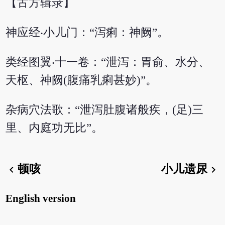
【古方辑录】
神应经‧小儿门：“泻痢：神阙”。
类经图翼‧十一卷：“泄泻：胃俞、水分、
天枢、神阙(腹痛乳痢甚妙)”。
杂病穴法歌：“泄泻肚腹诸般疾，(足)三
里、内庭功无比”。
顿咳
小儿遗尿
chevron_left
chevron_right
English version