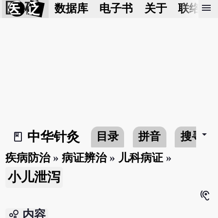
医 砭
menu
数据库
电子书
关于
联络我
arrow_drop_down
中华针灸
目录
拼音
搜寻
book_2
疾病防治
»
病证辨治
»
儿科病证
»
小儿泄泻
hearing
bubble_chart
内容