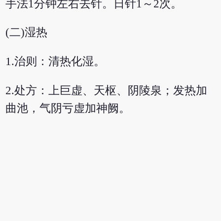
手法1分钟左右去针。日针1～2次。
(二)湿热
1.治则：清热化湿。
2.处方：上巨虚、天枢、阴陵泉；发热加
曲池，气阴亏虚加神阙。