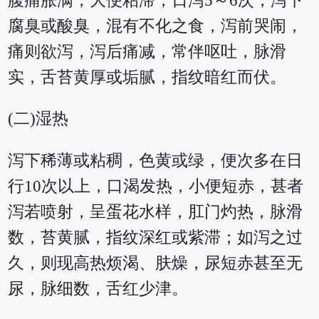
腹痛胀满，大便粘滞，日泻5～6次，泻下
腐臭或酸臭，混有不化之食，泻前哭闹，
痛则欲泻，泻后痛减，常伴呕吐，脉滑
实，舌苔黄厚或垢腻，指纹暗红而伏。
(二)湿热
泻下稀薄或粘稠，色黄或绿，便次多在日
行10次以上，口渴发热，小便短赤，甚者
泻若喷射，呈蛋花水样，肛门灼热，脉滑
数，苔黄腻，指纹深红或紫滞；如泻之过
久，则现高热烦渴、肤燥，尿短赤甚至无
尿，脉细数，舌红少津。