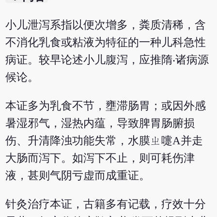
小儿泄泻系指以便次增多，粪质清稀，含
不消化乳食或粘液为特征的一种儿科急性
病证。较早论述小儿腹泻，应推隋‧诸病源
候论。
本证多为乳食不节，壅滞肠胃；或因外感
暑湿邪气，湿热内蕴，导致脾胃肠腑损
伤、升清降浊功能失常，水膜ㄓ嚏A并走
大肠而泻下。如泻下不止，则可耗伤津
液，甚则气阴亏虚而成重证。
针灸治疗本证，古籍多有记载，疗效十分