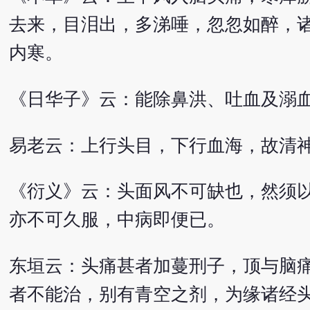
去来，目泪出，多涕唾，忽忽如醉，
内寒。
《日华子》云：能除鼻洪、吐血及溺
易老云：上行头目，下行血海，故清
《衍义》云：头面风不可缺也，然须
亦不可久服，中病即便已。
东垣云：头痛甚者加蔓刑子，顶与脑
者不能治，别有青空之剂，为缘诸经