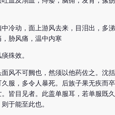
洪吐血及溺血，痔瘘，脑痈，发背，瘰
脑中冷动，面上游风去来，目泪出，多
痛，胁风痛，温中内寒
风痰殊效。
头面风不可阙也，然须以他药佐之。沈
可久服，多令人暴死。后族子果无疾而
亡。皆目见者。此盖单服耳，若单服既
，则于能至此也。