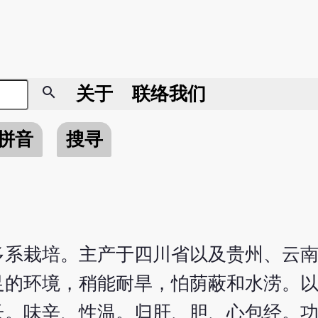
search
关于
联络我们
拼音
搜寻
多系栽培。主产于四川省以及贵州、云
足的环境，稍能耐旱，怕荫蔽和水涝。
长。味辛、性温。归肝、胆、心包经。