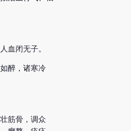
妇人血闭无子。
忽如醉，诸寒冷
，壮筋骨，调众