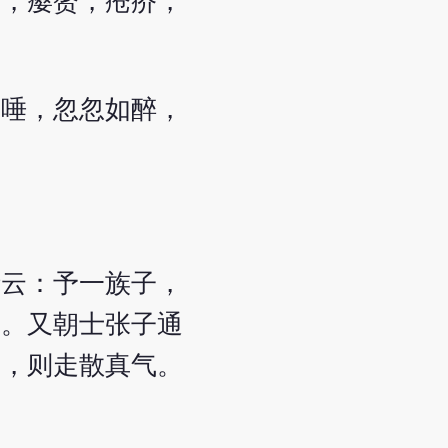
疬，瘿赘，疮疥，
涕唾，忽忽如醉，
括云：予一族子，
卒。又朝士张子通
久，则走散真气。