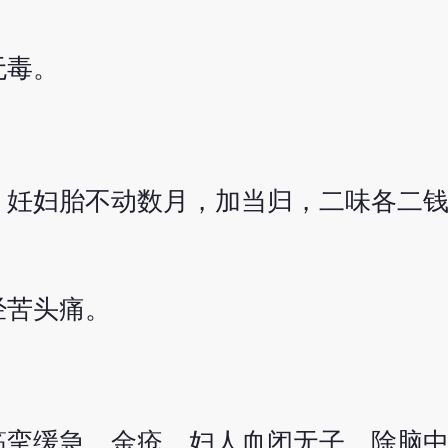
无毒。
。妊妇胎不动数月，加当归，二味各二
经苦头痛。
。
筋挛缓急，金疮，妇人血闭无子，除脑