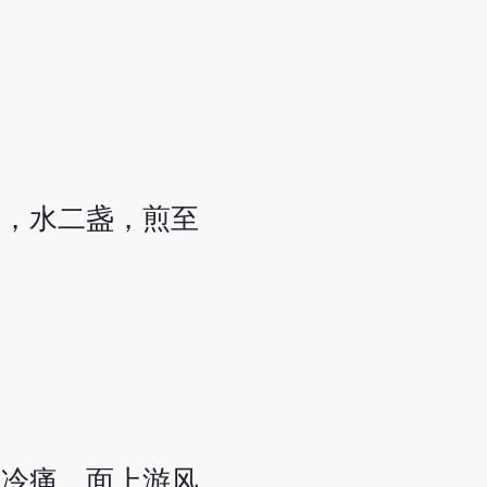
钱，水二盏，煎至
中冷痛，面上游风