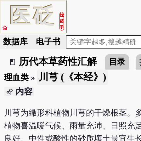
医
砭
沈
药
home
子
数据库
电子书
历代本草药性汇解
目录
book_2
川芎 (《本经》)
理血类
»
内容
bubble_chart
川芎为繖形科植物川芎的干燥根茎。
植物喜温暖气候、雨量充沛、日照充
良好、中性或酸性的砂质壤土最宜生