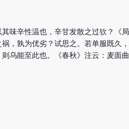
。
以其味辛性温也，辛甘发散之过欤？《
之祸，孰为优劣？试思之。若单服既久
，则乌能至此也。《春秋》注云：麦面