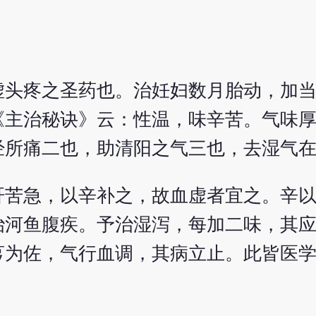
虚头疼之圣药也。治妊妇数月胎动，加
《主治秘诀》云：性温，味辛苦。气味
经所痛二也，助清阳之气三也，去湿气
肝苦急，以辛补之，故血虚者宜之。辛
治河鱼腹疾。予治湿泻，每加二味，其
芎为佐，气行血调，其病立止。此皆医