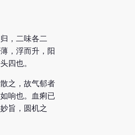
当归，二味各二
厚薄，浮而升，阳
在头四也。
以散之，故气郁者
应如响也。血痢已
学妙旨，圆机之