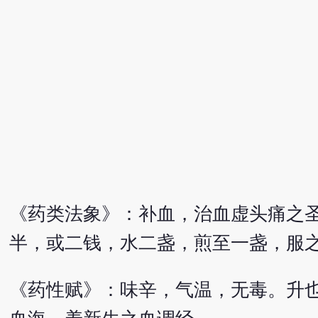
《药类法象》：补血，治血虚头痛之
半，或二钱，水二盏，煎至一盏，服
《药性赋》：味辛，气温，无毒。升