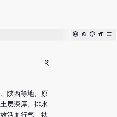
language
bug_report
color_lens
format_size
menu
hearing
南、陕西等地。原
以土层深厚、排水
功效活血行气、祛