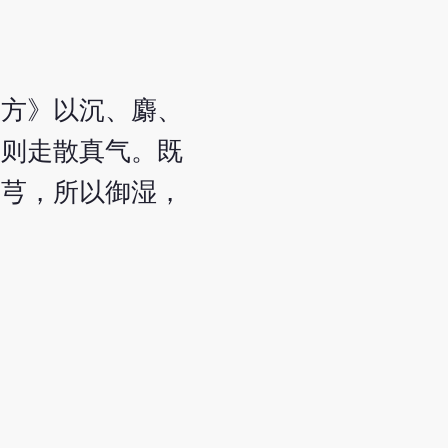
局方》以沉、麝、
，则走散真气。既
曲芎，所以御湿，