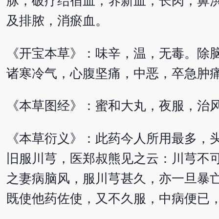
脉，破疗结宿血，养新血，长肉，鼻
及排脓，消瘀血。
《开宝本草》：味辛，温，无毒。除
诸寒冷气，心腹坚痛，中恶，卒急肿
《本草图经》：蜜和大丸，夜服，治
《本草衍义》：此药今人所用最多，
旧服川芎，医郑叔熊见之云：川芎不
之妻病脑风，服川芎甚久，亦一旦暴
既使他药佐使，又不久服，中病便已