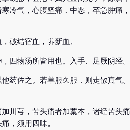
诸寒冷气，心腹坚痛，中恶，卒急肿痛
血，破结宿血，养新血。
神，四物汤所皆用也。入手、足厥阴经
以他药佐之。若单服久服，则走散真气
痛加川芎，苦头痛者加藁本，诸经苦头
头痛，须用四味。