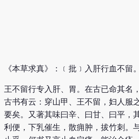
《本草求真》：﹝批﹞入肝行血不留
王不留行专入肝、胃。在古已命其名
古书有云：穿山甲、王不留，妇人服
要矣。又著其味曰辛、曰甘、曰平，
利便，下乳催生，散痈肿，拔竹刺。