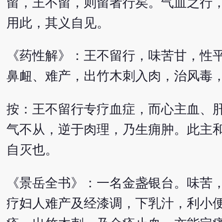
留，王不留，则留者行矣。气血之行
用此，其义自见。
《药性解》：王不留行，味苦甘，性
鼻衄、难产，出竹木刺入肉，治风毒
按：王不留行专疗血症，而心主血、
气不从，逆于肉理，乃生痈肿。此主
自灭也。
《景岳全书》：一名金盏银台。味苦
疗妇人难产及经漆调，下乳汁，利小