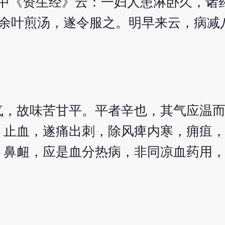
执中《资生经》云：一妇人患淋卧久，诸
+余叶煎汤，遂令服之。明早来云，病减
气，故味苦甘平。平者辛也，其气应温
，止血，遂痛出刺，除风痺内寒，痈疽
，鼻衄，应是血分热病，非同凉血药用