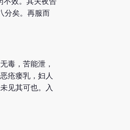
药不效。其夫夜告
八分矣。再服而
而无毒，苦能泄，
，恶疮瘘乳，妇人
，未见其可也。入