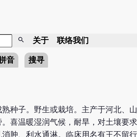
search
关于
联络我们
拼音
搜寻
成熟种子。野生或栽培。主产于河北、
旁。喜温暖湿润气候，耐旱，对土壤要
乳消肿、利水通淋。临床用名有王不留