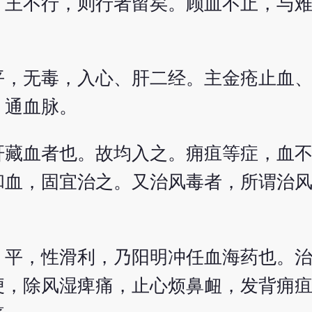
，王不行，则行者留矣。顾血不止，与
平，无毒，入心、肝二经。主金疮止血
，通血脉。
肝藏血者也。故均入之。痈疽等症，血
和血，固宜治之。又治风毒者，所谓治
，平，性滑利，乃阳明冲任血海药也。
便，除风湿痺痛，止心烦鼻衄，发背痈