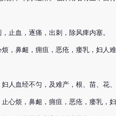
创，止血，逐痛，出刺，除风痺内塞。
心烦，鼻衄，痈疽，恶疮，瘘乳，妇人
，妇人血经不匀，及难产，根、苗、花
。止心烦，鼻衄，痈疽，恶疮，瘘乳，