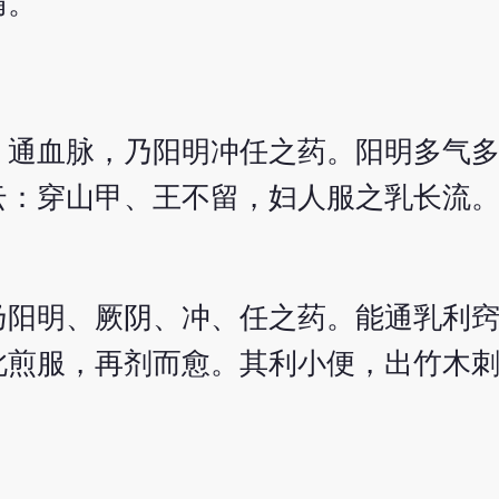
痛。
，通血脉，乃阳明冲任之药。阳明多气
云：穿山甲、王不留，妇人服之乳长流
乃阳明、厥阴、冲、任之药。能通乳利
此煎服，再剂而愈。其利小便，出竹木