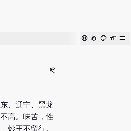
language
bug_report
color_lens
format_size
menu
hearing
山东、辽宁、黑龙
求不高。味苦，性
行、炒王不留行。