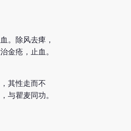
多血。除风去痺，
。治金疮，止血。
窍，其性走而不
刺，与瞿麦同功。