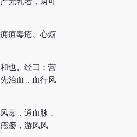
难产无乳者，两可
、痈疽毒疮、心烦
不和也。经曰：营
风先治血，血行风
治风毒，通血脉，
疽疮瘘，游风风