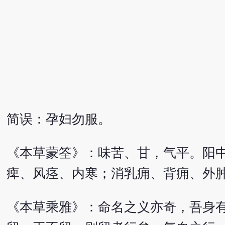
简误：孕妇勿服。
《本草蒙筌》：味苦、甘，气平。阳
痺、风痉、内寒；消乳痈、背痈、外
《本草乘雅》：命名之义亦奇，吾身