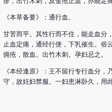
疹，出竹木刺，及金疮止血，亦能定
《本草备要》：通行血。
甘苦而平。其性行而不住，能走血分
止血定痛，通经行便，下乳催生。俗
痈疮，散血。出竹木刺。孕妇忌之。
《本经逢原》：王不留行专行血分，
守，故妊妇禁服。一妇患淋卧久，用