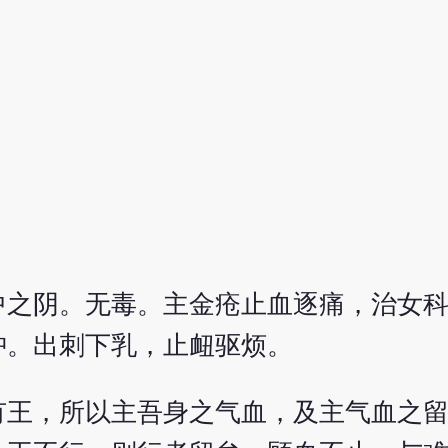
中之阴。无毒。主金疮止血逐痛，治女
肿。出刺下乳，止衄驱烦。
有王，所以主吾身之气血，及主气血之