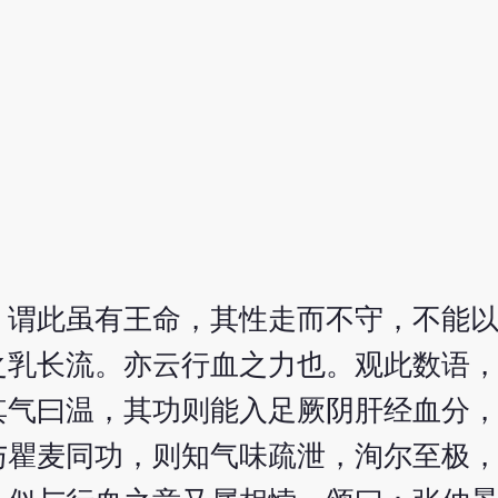
。
，谓此虽有王命，其性走而不守，不能
之乳长流。亦云行血之力也。观此数语
其气曰温，其功则能入足厥阴肝经血分
与瞿麦同功，则知气味疏泄，洵尔至极