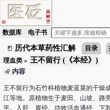
医
砭
沈
药
home
子
数据库
电子书
历代本草药性汇解
目录
book_2
王不留行 (《本经》)
理血类
»
内容
bubble_chart
王不留行为石竹科植物麦蓝菜的干燥
江等地。原植物生于麦田、山坡、路
平。入肝、胃经。功效活血通经、下