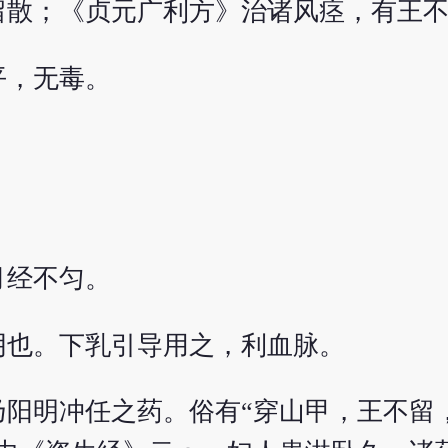
留散；《贞元广利方》治诸风痉，有王
平，无毒。
月经不匀。
阴也。下乳引导用之，利血脉。
乃阳明冲任之药。俗有“穿山甲，王不留