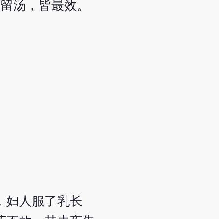
不留汤，皆最效。
，妇人服了乳长