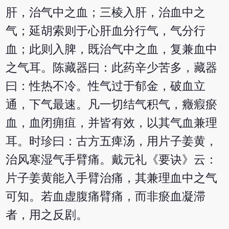
肝，治气中之血；三棱入肝，治血中之
气；延胡索则于心肝血分行气，气分行
血；此则入脾，既治气中之血，复兼血中
之气耳。陈藏器曰：此药辛少苦多，藏器
曰：性热不冷。性气过于郁金，破血立
通，下气最速。凡一切结气积气，癥瘕瘀
血，血闭痈疽，并皆有效，以其气血兼理
耳。时珍曰：古方五痺汤，用片子姜黄，
治风寒湿气手臂痛。戴元礼《要诀》云：
片子姜黄能入手臂治痛，其兼理血中之气
可知。若血虚腹痛臂痛，而非瘀血凝滞
者，用之反剧。