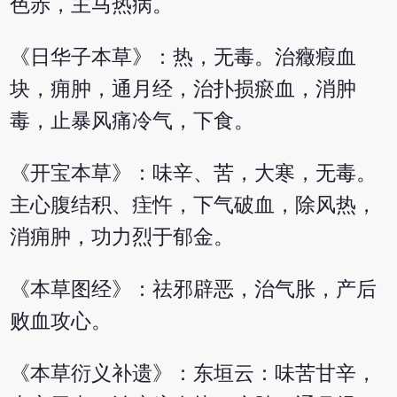
色赤，主马热病。
《日华子本草》：热，无毒。治癥瘕血
块，痈肿，通月经，治扑损瘀血，消肿
毒，止暴风痛冷气，下食。
《开宝本草》：味辛、苦，大寒，无毒。
主心腹结积、疰忤，下气破血，除风热，
消痈肿，功力烈于郁金。
《本草图经》：祛邪辟恶，治气胀，产后
败血攻心。
《本草衍义补遗》：东垣云：味苦甘辛，