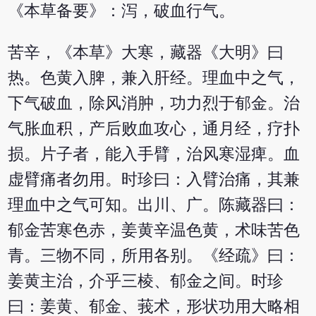
《本草备要》：泻，破血行气。
苦辛，《本草》大寒，藏器《大明》曰
热。色黄入脾，兼入肝经。理血中之气，
下气破血，除风消肿，功力烈于郁金。治
气胀血积，产后败血攻心，通月经，疗扑
损。片子者，能入手臂，治风寒湿痺。血
虚臂痛者勿用。时珍曰：入臂治痛，其兼
理血中之气可知。出川、广。陈藏器曰：
郁金苦寒色赤，姜黄辛温色黄，术味苦色
青。三物不同，所用各别。《经疏》曰：
姜黄主治，介乎三棱、郁金之间。时珍
曰：姜黄、郁金、莪术，形状功用大略相