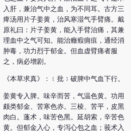
入肝，兼治气中之血，为不同耳。古方三
痺汤用片子姜黄，治风寒湿气手臂痛。戴
原礼曰：片子姜黄，能入手臂治痛，其兼
理血中之气可知。能治癥瘕痈疽，通经消
肿毒，功力烈于郁金。但血虚臂痛者服
之，病必增剧。
《本草求真》：﹝批﹞破脾中气血下行。
姜黄专入脾。味辛而苦，气温色黄。功用
颇类郁金、苦寒色赤。三棱、苦平，皮黑
肉白。蓬术，味苦色黑。延胡索，辛苦色
黄。但郁金入心，专泻心包之血；莪术入