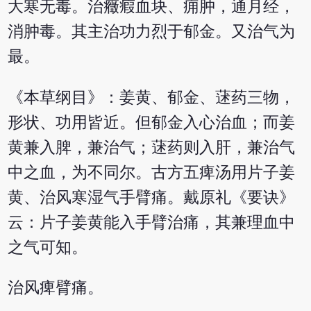
大寒无毒。治癥瘕血块、痈肿，通月经，
消肿毒。其主治功力烈于郁金。又治气为
最。
《本草纲目》：姜黄、郁金、蒁药三物，
形状、功用皆近。但郁金入心治血；而姜
黄兼入脾，兼治气；蒁药则入肝，兼治气
中之血，为不同尔。古方五痺汤用片子姜
黄、治风寒湿气手臂痛。戴原礼《要诀》
云：片子姜黄能入手臂治痛，其兼理血中
之气可知。
治风痺臂痛。