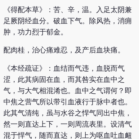
《得配本草》：苦、辛，温。入足太阴兼
足厥阴经血分。破血下气。除风热，消痈
肿，功力烈于郁金。
配肉桂，治心痛难忍，及产后血块痛。
《本经疏证》：血结而气违，血脱而气
涩，此其病固在血，而其咎实在血中之
气，与大气相混淆也。血中之气谓何？即
中焦之营气所以带引血液行于脉中者也。
此其气清纯，虽与水谷之悍气同出中焦，
然一则直达上下，一则周流表里。设清气
混于悍气，随而直达，则上为呕血吐血衄