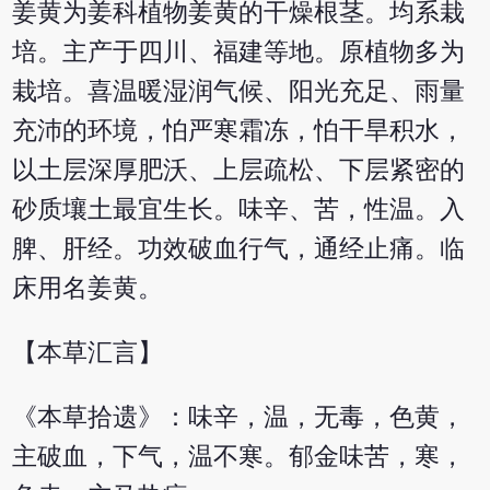
姜黄为姜科植物姜黄的干燥根茎。均系栽
培。主产于四川、福建等地。原植物多为
栽培。喜温暖湿润气候、阳光充足、雨量
充沛的环境，怕严寒霜冻，怕干旱积水，
以土层深厚肥沃、上层疏松、下层紧密的
砂质壤土最宜生长。味辛、苦，性温。入
脾、肝经。功效破血行气，通经止痛。临
床用名姜黄。
【本草汇言】
《本草拾遗》：味辛，温，无毒，色黄，
主破血，下气，温不寒。郁金味苦，寒，