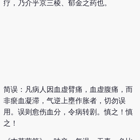
疗，乃介乎京三棱、郁金之药也。
简误：凡病人因血虚臂痛，血虚腹痛，而
非瘀血凝滞，气逆上壅作胀者，切勿误
用。误则愈伤血分，令病转剧。慎之！慎
之！