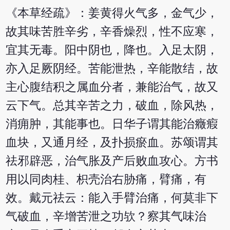
《本草经疏》：姜黄得火气多，金气少，
故其味苦胜辛劣，辛香燥烈，性不应寒，
宜其无毒。阳中阴也，降也。入足太阴，
亦入足厥阴经。苦能泄热，辛能散结，故
主心腹结积之属血分者，兼能治气，故又
云下气。总其辛苦之力，破血，除风热，
消痈肿，其能事也。日华子谓其能治癥瘕
血块，又通月经，及扑损瘀血。苏颂谓其
祛邪辟恶，治气胀及产后败血攻心。方书
用以同肉桂、枳壳治右胁痛，臂痛，有
效。戴元祛云：能入手臂治痛，何莫非下
气破血，辛增苦泄之功欤？察其气味治