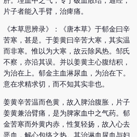
肝。理血中之气，专于破血散结，通经，
片子者能入手臂，治痺痛。
《本草思辨录》：《唐本草》于郁金曰辛
苦寒，甚是。于姜黄曰辛苦大寒，其实温
而非寒。惟以为大寒，故云除风热。邹氏
不察，亦沿其误。并以姜黄主心腹结积，
为治在上。郁金主血淋尿血，为治在下。
意在求精求切，而不知其实非也。
姜黄辛苦温而色黄，故入脾治腹胀，片子
姜黄兼治臂痛，是为脾家血中之气药。郁
金苦寒而外黄内赤，性复轻扬，故入心去
恶血，解心包络之热。其治淋血尿血与妇