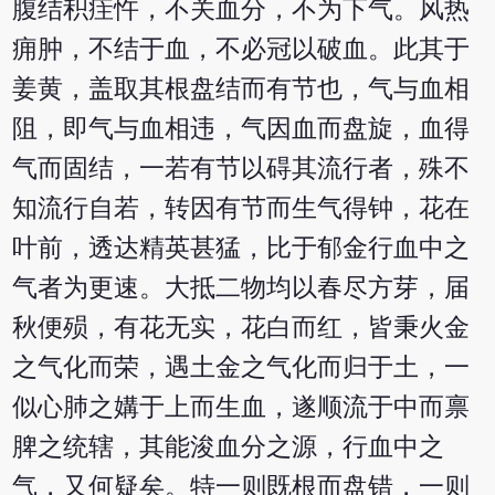
腹结积疰忤，不关血分，不为下气。风热
痈肿，不结于血，不必冠以破血。此其于
姜黄，盖取其根盘结而有节也，气与血相
阻，即气与血相违，气因血而盘旋，血得
气而固结，一若有节以碍其流行者，殊不
知流行自若，转因有节而生气得钟，花在
叶前，透达精英甚猛，比于郁金行血中之
气者为更速。大抵二物均以春尽方芽，届
秋便殒，有花无实，花白而红，皆秉火金
之气化而荣，遇土金之气化而归于土，一
似心肺之媾于上而生血，遂顺流于中而禀
脾之统辖，其能浚血分之源，行血中之
气，又何疑矣。特一则既根而盘错，一则