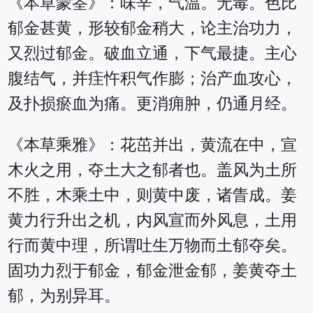
《本草蒙筌》：味辛，气温。无毒。色比
郁金甚黄，形较郁金稍大，论主治功力，
又烈过郁金。破血立通，下气最捷。主心
腹结气，并疰忤积气作膨；治产血攻心，
及扑损瘀血为痛。更消痈肿，仍通月经。
《本草乘雅》：花茁并出，黄流在中，宣
木火之用，夺土大之郁者也。盖风为土所
不胜，木乘土中，则黄中废，诸眚成。姜
黄力行升出之机，内风宣而外风息，土用
行而黄中理，所谓吐生万物而土郁夺矣。
固功力烈于郁金，郁金泄金郁，姜黄夺土
郁，为别异耳。