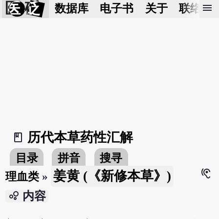
医 砭
menu
数据库
电子书
关于
联络我
历代本草药性汇解
book_2
目录
拼音
搜寻
hearing
姜黄 (《新修本草》)
理血类
»
bubble_chart
内容