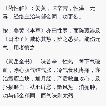
《药性解》：姜黄，味辛苦，性温，无
毒，经络主治与郁金同，功更烈。
按：姜黄《本草》亦曰性寒，而陈藏器及
《日华子》咸称其热，辨之悉矣。能伤元
气，用者慎之。
《景岳全书》：味苦辛，性热。善下气破
血，除心腹气结气胀，冷气食积疼痛，亦
治癥瘕血块，通月经，产后败血攻心，及
扑损瘀血，祛邪辟恶，散风热，消痈肿。
功与郁金稍同，而气味则尤烈。