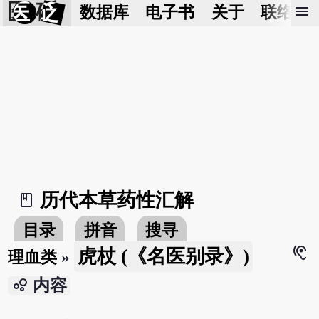
医 砭
menu
数据库
电子书
关于
联络我
历代本草药性汇解
book_2
目录
拼音
搜寻
hearing
虎杖 (《名医别录》)
理血类
»
bubble_chart
内容