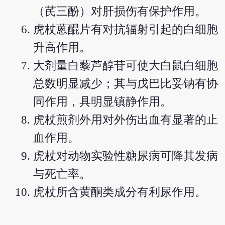
（芪三酚）对肝损伤有保护作用。
虎杖蒽醌片有对抗辐射引起的白细胞
升高作用。
大剂量白藜芦醇苷可使大白鼠白细胞
总数明显减少；其与戊巴比妥钠有协
同作用，具明显镇静作用。
虎杖煎剂外用对外伤出血有显著的止
血作用。
虎杖对动物实验性糖尿病可降其发病
与死亡率。
虎杖所含黄酮类成分有利尿作用。