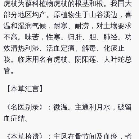
虎杖为蓼科植物虎杖的根茎和根。我国大
部分地区均产。原植物生于山谷溪边，喜
温和湿润气候，耐寒、耐涝，对土壤要求
不高。味苦，性寒。归肝、胆、肺经。功
效清热利湿、活血定痛、解毒、化痰止
咳。临床用名有虎杖、阴阳莲、大叶蛇总
管。
【本草汇言】
《名医别录》：微温。主通利月水，破留
血症结。
《本草拾遗》：主风在骨节间及血瘀，煮