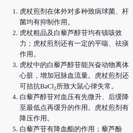
虎杖煎剂在体外对多种致病球菌、杆
菌均有抑制作用。
虎杖粗品及白藜芦醇苷均有镇咳效
力；虎杖煎剂还有一定的平喘、祛痰
作用。
虎杖中的白藜芦醇苷能兴奋动物离体
心脏，增加冠脉血流量。虎杖煎剂还
可拮抗BaCl
所致大鼠心律失常。
2
白藜芦醇苷对血压有先微升、后缓降
至最低点再缓升的作用。虎杖煎剂有
降压作用。
白藜芦苷有降血酯的作用；藜芦酚