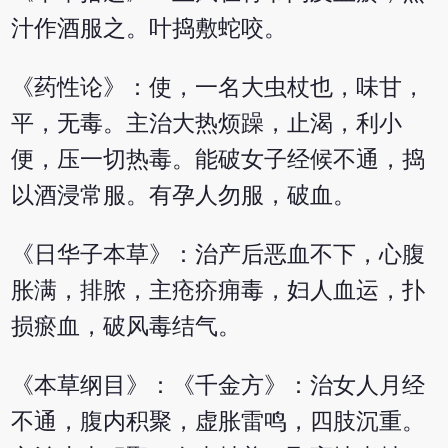
汁作酒服之。叶捣敷蛇咬。
《药性论》：使，一名大虫杖也，味甘，
平，无毒。主治大热烦躁，止渴，利小
便，压一切热毒。能破女子经候不通，捣
以酒浸常服。有孕人勿服，破血。
《日华子本草》：治产后恶血不下，心腹
胀满，排脓，主疮疥痈毒，妇人血运，扑
损瘀血，破风毒结气。
《本草纲目》：《千金方》：治女人月经
不通，腹内积聚，虚胀雷鸣，四肢沉重。