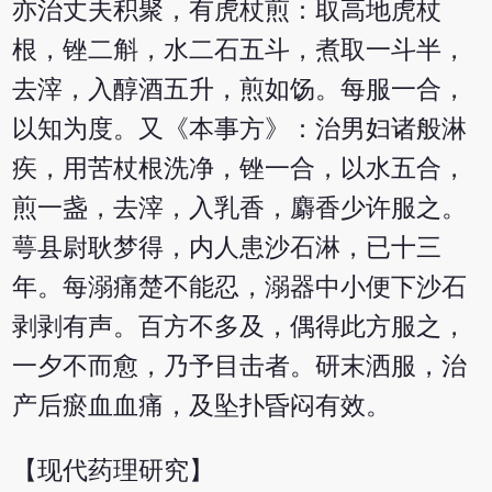
亦治丈夫积聚，有虎杖煎：取高地虎杖
根，锉二斛，水二石五斗，煮取一斗半，
去滓，入醇酒五升，煎如饧。每服一合，
以知为度。又《本事方》：治男妇诸般淋
疾，用苦杖根洗净，锉一合，以水五合，
煎一盏，去滓，入乳香，麝香少许服之。
萼县尉耿梦得，内人患沙石淋，已十三
年。每溺痛楚不能忍，溺器中小便下沙石
剥剥有声。百方不多及，偶得此方服之，
一夕不而愈，乃予目击者。研末洒服，治
产后瘀血血痛，及坠扑昏闷有效。
【现代药理研究】