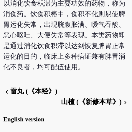
以消化饮食积滞为主要功效的药物，称为
消食药。饮食积榕中，食积不化则易使脾
胃运化失常，出现脘腹胀满、嗳气吞酸、
恶心呕吐、大便失常等表现。本类药物即
是通过消化饮食积滞以达到恢复脾胃正常
运化的目的，临床上多种病证兼有脾胃消
化不良者，均可配伍使用。
雷丸 (《本经》)
chevron_left
山楂 (《新修本草》)
chevron_right
English version