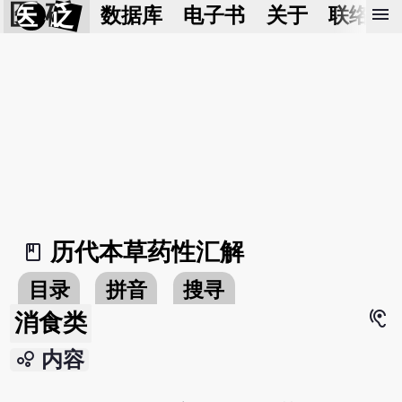
医 砭
menu
数据库
电子书
关于
联络我
历代本草药性汇解
book_2
目录
拼音
搜寻
hearing
消食类
bubble_chart
内容