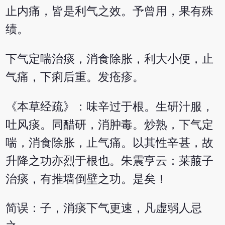
止内痛，皆是利气之效。予曾用，果有殊
绩。
下气定喘治痰，消食除胀，利大小便，止
气痛，下痢后重。发疮疹。
《本草经疏》：味辛过于根。生研汁服，
吐风痰。同醋研，消肿毒。炒熟，下气定
喘，消食除胀，止气痛。以其性辛甚，故
升降之功亦烈于根也。朱震亨云：莱菔子
治痰，有推墙倒壁之功。是矣！
简误：子，消痰下气更速，凡虚弱人忌