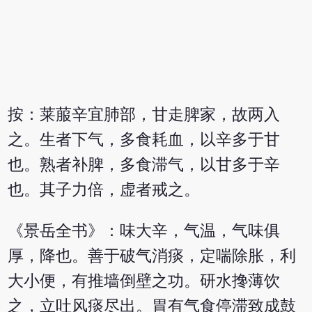
按：莱菔辛宜肺部，甘走脾家，故两入
之。生者下气，多食耗血，以辛多于甘
也。熟者补脾，多食滞气，以甘多于辛
也。其子力倍，虚者戒之。
《景岳全书》：味大辛，气温，气味俱
厚，降也。善于破气消痰，定喘除胀，利
大小便，有推墙倒壁之功。研水搀薄饮
之，立吐风痰尽出。胃有气食停滞致成鼓