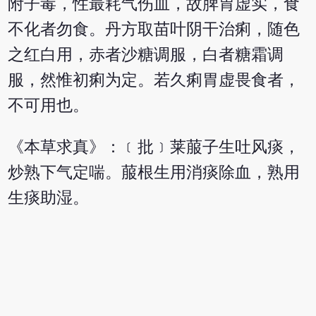
附子毒，性最耗气伤血，故脾胃虚实，食
不化者勿食。丹方取苗叶阴干治痢，随色
之红白用，赤者沙糖调服，白者糖霜调
服，然惟初痢为定。若久痢胃虚畏食者，
不可用也。
《本草求真》：﹝批﹞莱菔子生吐风痰，
炒熟下气定喘。菔根生用消痰除血，熟用
生痰助湿。