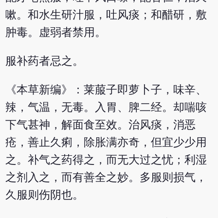
嗽。和水生研汁服，吐风痰；和醋研，敷
肿毒。虚弱者禁用。
服补药者忌之。
《本草新编》：莱菔子即萝卜子，味辛、
辣，气温，无毒。入胃、脾二经。却喘咳
下气甚神，解面食至效。治风痰，消恶
疮，善止久痢，除胀满亦奇，但宜少少用
之。补气之药得之，而无大过之忧；利湿
之剂入之，而有善全之妙。多服则损气，
久服则伤阴也。