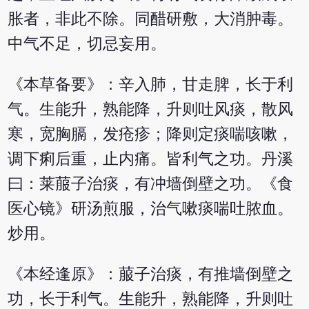
胀者，非此不除。同醋研敷，大消肿毒。
中气不足，切忌妄用。
《本草备要》：辛入肺，甘走脾，长于利
气。生能升，熟能降，升则吐风痰，散风
寒，宽胸膈，发疮疹；降则定痰喘咳嗽，
调下痢后重，止内痛。皆利气之功。丹溪
曰：莱菔子治痰，有冲墙倒壁之功。《食
医心镜》研汤煎服，治气嗽痰喘吐脓血。
炒用。
《本经逢原》：菔子治痰，有推墙倒壁之
功，长于利气。生能升，熟能降，升则吐