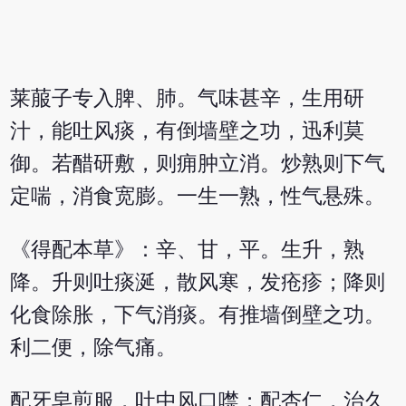
莱菔子专入脾、肺。气味甚辛，生用研
汁，能吐风痰，有倒墙壁之功，迅利莫
御。若醋研敷，则痈肿立消。炒熟则下气
定喘，消食宽膨。一生一熟，性气悬殊。
《得配本草》：辛、甘，平。生升，熟
降。升则吐痰涎，散风寒，发疮疹；降则
化食除胀，下气消痰。有推墙倒壁之功。
利二便，除气痛。
配牙皂煎服，吐中风口噤；配杏仁，治久