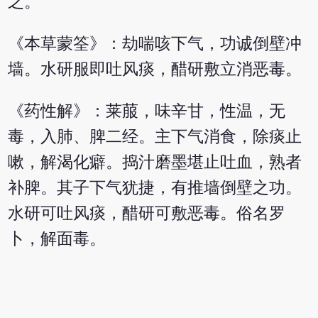
之。
《本草蒙筌》：劫喘咳下气，功诚倒壁冲
墙。水研服即吐风痰，醋研敷立消恶毒。
《药性解》：莱菔，味辛甘，性温，无
毒，入肺、脾二经。主下气消食，除痰止
嗽，解渴化癖。捣汁磨墨堪止吐血，熟者
补脾。其子下气犹捷，有推墙倒壁之功。
水研可吐风痰，醋研可敷恶毒。俗名罗
卜，解面毒。