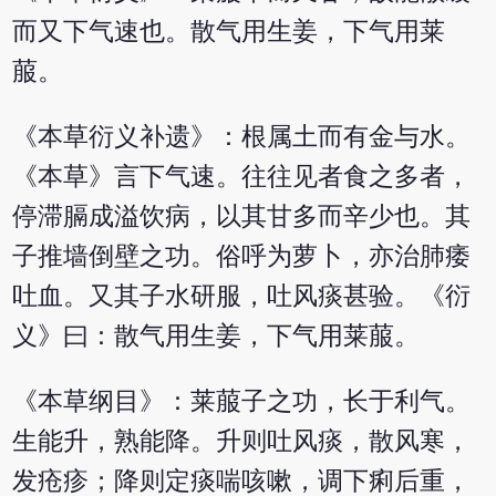
而又下气速也。散气用生姜，下气用莱
菔。
《本草衍义补遗》：根属土而有金与水。
《本草》言下气速。往往见者食之多者，
停滞膈成溢饮病，以其甘多而辛少也。其
子推墙倒壁之功。俗呼为萝卜，亦治肺痿
吐血。又其子水研服，吐风痰甚验。《衍
义》曰：散气用生姜，下气用莱菔。
《本草纲目》：莱菔子之功，长于利气。
生能升，熟能降。升则吐风痰，散风寒，
发疮疹；降则定痰喘咳嗽，调下痢后重，