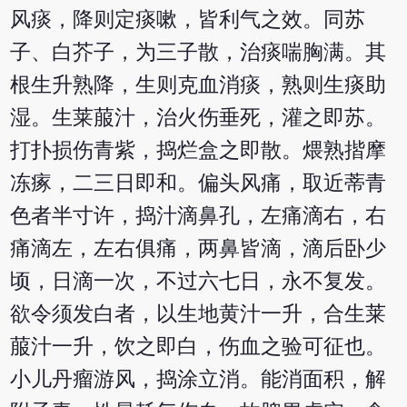
风痰，降则定痰嗽，皆利气之效。同苏
子、白芥子，为三子散，治痰喘胸满。其
根生升熟降，生则克血消痰，熟则生痰助
湿。生莱菔汁，治火伤垂死，灌之即苏。
打扑损伤青紫，捣烂盒之即散。煨熟揩摩
冻瘃，二三日即和。偏头风痛，取近蒂青
色者半寸许，捣汁滴鼻孔，左痛滴右，右
痛滴左，左右俱痛，两鼻皆滴，滴后卧少
顷，日滴一次，不过六七日，永不复发。
欲令须发白者，以生地黄汁一升，合生莱
菔汁一升，饮之即白，伤血之验可征也。
小儿丹瘤游风，捣涂立消。能消面积，解