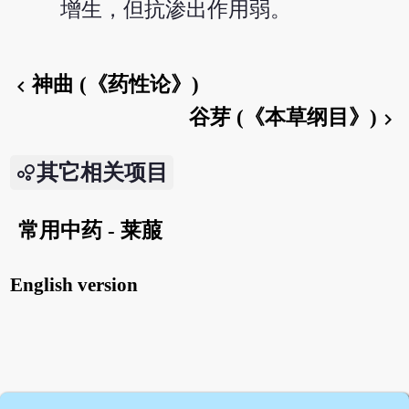
增生，但抗渗出作用弱。
神曲 (《药性论》)
chevron_left
谷芽 (《本草纲目》)
chevron_right
其它相关项目
常用中药 - 莱菔
English version