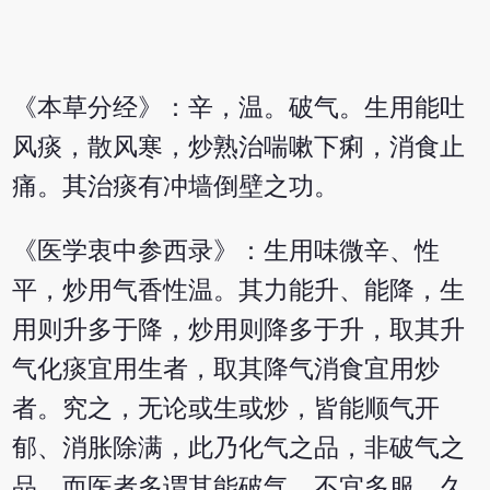
《本草分经》：辛，温。破气。生用能吐
风痰，散风寒，炒熟治喘嗽下痢，消食止
痛。其治痰有冲墙倒壁之功。
《医学衷中参西录》：生用味微辛、性
平，炒用气香性温。其力能升、能降，生
用则升多于降，炒用则降多于升，取其升
气化痰宜用生者，取其降气消食宜用炒
者。究之，无论或生或炒，皆能顺气开
郁、消胀除满，此乃化气之品，非破气之
品，而医者多谓其能破气，不宜多服、久