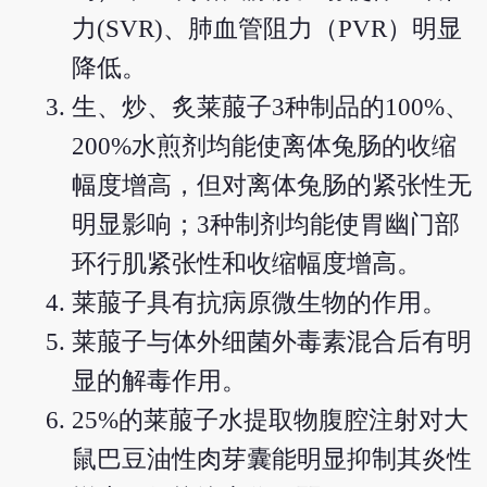
力(SVR)、肺血管阻力（PVR）明显
降低。
生、炒、炙莱菔子3种制品的100%、
200%水煎剂均能使离体兔肠的收缩
幅度增高，但对离体兔肠的紧张性无
明显影响；3种制剂均能使胃幽门部
环行肌紧张性和收缩幅度增高。
莱菔子具有抗病原微生物的作用。
莱菔子与体外细菌外毒素混合后有明
显的解毒作用。
25%的莱菔子水提取物腹腔注射对大
鼠巴豆油性肉芽囊能明显抑制其炎性