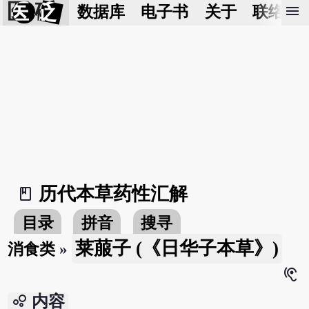
医 砭
menu
数据库
电子书
关于
联络我
历代本草药性汇解
book_2
目录
拼音
搜寻
莱菔子 (《日华子本草》)
消食类
»
hearing
bubble_chart
内容