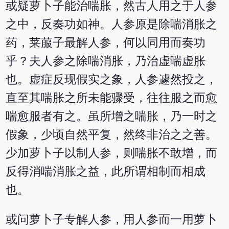
或疑萝卜子能治喘胀，然古人用之于人参
之中，反奏功如神。人参原是除喘消胀之
药，莱菔子最解人参，何以同用而奏功
乎？夫人参之除喘消胀，乃治虚喘虚胀
也。虚症反现假实之象，人参遽然投之，
直至其喘胀之所未能骤受，往往服之而愈
喘愈服者有之。虽所增之喘胀，乃一时之
假象，少顷自然平复，然终非治之之善。
少加萝卜子以制人参，则喘胀不敢增，而
反得消喘消胀之益，此所谓相制而相成
也。
或问萝卜子专解人参，用人参而一用萝卜