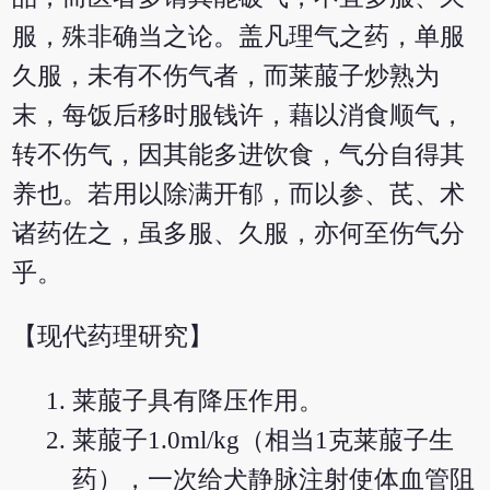
服，殊非确当之论。盖凡理气之药，单服
久服，未有不伤气者，而莱菔子炒熟为
末，每饭后移时服钱许，藉以消食顺气，
转不伤气，因其能多进饮食，气分自得其
养也。若用以除满开郁，而以参、芪、术
诸药佐之，虽多服、久服，亦何至伤气分
乎。
【现代药理研究】
莱菔子具有降压作用。
莱菔子1.0ml/kg（相当1克莱菔子生
药），一次给犬静脉注射使体血管阻