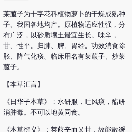
莱菔子为十字花科植物萝卜的干燥成熟种
子。我国各地均产。原植物适应性强，分
布广泛，以砂质壤土最宜生长。味辛，
甘、性平。归肺、脾、胃经。功效消食除
胀、降气化痰。临床用名有莱菔子、炒莱
菔子。
【本草汇言】
《日华子本草》：水研服，吐风痰，醋研
消肿毒。不可以地黄同食。
《本草衍义》：莱菔辛而又甘，故能散缓