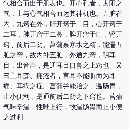
气相合而出于肌表也。开心孔者，太阳之
气，上与心气相合而运其神机也。五脏在
内，九窍在外，肝开窍于二目，心开窍于
二耳，肺开窍于二鼻，脾开窍于口，肾开
窍于前后二阴。菖蒲禀寒水之精，能濡五
脏之窍，故内补五脏，外通九窍，明耳
目，出音声，是通耳目口鼻之上窍也。又
曰主耳聋、痈疮者，言耳不能听而为耳
痈、耳疮之症。菖蒲并能治之。温肠胃，
止小便利，是通前后二阴之下窍也。菖蒲
气味辛温，性唯上行，故温肠胃而止小便
之过利。