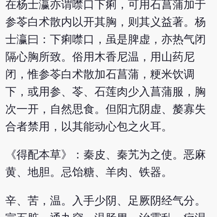
在杨士瀛亦谓噤口下痢，可用石菖蒲加于
参苓白术散内以开其胸，则其义益著。杨
士瀛曰：下痢噤口，虽是脾虚，亦热气闭
隔心胸所致。俗用木香尼温，用山药尼
闭，惟参苓白术散加石菖蒲，粳米饮调
下，或用参、苓、石莲肉少入菖蒲服，胸
次一开，自然思食。但阳亢阴虚、嫠寡失
合者禁用，以其能动心包之火耳。
《得配本草》：秦皮、秦艽为之使。恶麻
黄、地胆。忌饴糖、羊肉、铁器。
辛、苦，温。入手少阴、足厥阴经气分。