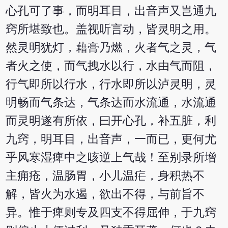
心孔可了事，而明耳目，出音声又岂通九
窍所堪致也。盖视听言动，皆灵明之用。
然灵明犹灯，藉膏乃燃，火者气之灵，气
者火之使，而气拽水以行，水由气而阻，
行气即所以行水，行水即所以泸灵明，灵
明畅而气条达，气条达而水流通，水流通
而灵明遂有所依，曰开心孔，补五脏，利
九窍，明耳目，出音声，一而已，更何尤
乎风寒湿痺中之咳逆上气哉！至别录所增
主痈疮，温肠胃，小儿温疟，身积热不
解，皆火为水遏，欲出不得，与前旨不
异。惟于痺则专及四支不得屈伸，于九窍