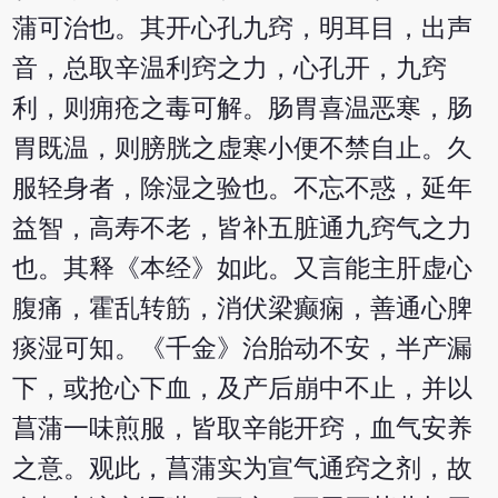
蒲可治也。其开心孔九窍，明耳目，出声
音，总取辛温利窍之力，心孔开，九窍
利，则痈疮之毒可解。肠胃喜温恶寒，肠
胃既温，则膀胱之虚寒小便不禁自止。久
服轻身者，除湿之验也。不忘不惑，延年
益智，高寿不老，皆补五脏通九窍气之力
也。其释《本经》如此。又言能主肝虚心
腹痛，霍乱转筋，消伏梁癫痫，善通心脾
痰湿可知。《千金》治胎动不安，半产漏
下，或抢心下血，及产后崩中不止，并以
菖蒲一味煎服，皆取辛能开窍，血气安养
之意。观此，菖蒲实为宣气通窍之剂，故