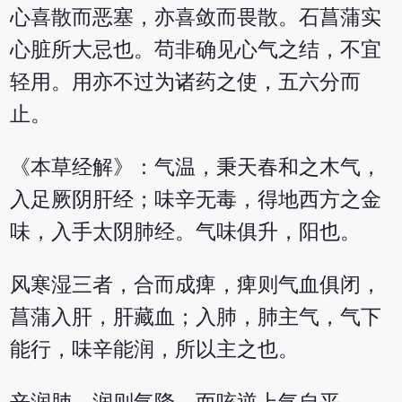
心喜散而恶塞，亦喜敛而畏散。石菖蒲实
心脏所大忌也。苟非确见心气之结，不宜
轻用。用亦不过为诸药之使，五六分而
止。
《本草经解》：气温，秉天春和之木气，
入足厥阴肝经；味辛无毒，得地西方之金
味，入手太阴肺经。气味俱升，阳也。
风寒湿三者，合而成痺，痺则气血俱闭，
菖蒲入肝，肝藏血；入肺，肺主气，气下
能行，味辛能润，所以主之也。