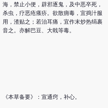
海，禁止小便，辟邪逐鬼，及中恶卒死，
杀虫，疗恶疮瘙疥。欲散痈毒，宜捣汁服
用，渣贴之；若治耳痛，宜作末炒热绢裹
音之。亦解巴豆、大戟等毒。
《本草备要》：宣通窍，补心。