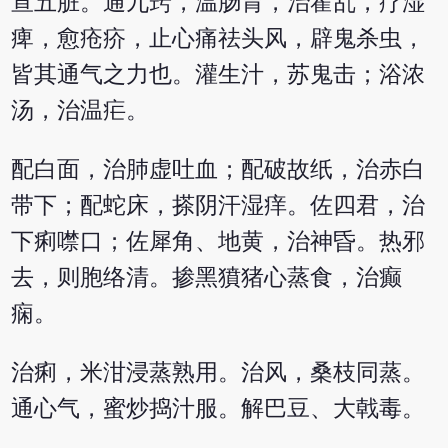
宣五脏。通九窍，温肠胃，治霍乱，疗湿
痺，愈疮疥，止心痛祛头风，辟鬼杀虫，
皆其通气之力也。灌生汁，苏鬼击；浴浓
汤，治温疟。
配白面，治肺虚吐血；配破故纸，治赤白
带下；配蛇床，搽阴汗湿痒。佐四君，治
下痢噤口；佐犀角、地黄，治神昏。热邪
去，则胞络清。掺黑獖猪心蒸食，治癫
痫。
治痢，米泔浸蒸熟用。治风，桑枝同蒸。
通心气，蜜炒捣汁服。解巴豆、大戟毒。