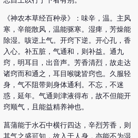
志自上以行于下者有别。
《神农本草经百种录》：味辛，温。主风
寒，辛能散风，温能驱寒。湿痺，芳燥能
除湿。咳逆上气。开窍下逆。开心孔，香
入心。补五脏，气通和，则补益。通九
窍，明耳目，出音声。芳香清烈，故走达
诸窍而和通之，耳目喉咙皆窍也。久服轻
身，气不阻带则身体通利。不忘，不迷
惑，延年。气通则津液得布，故不但能开
窍顺气，且能益精养神也。
菖蒲能于水石中横行四达，辛烈芳香，则
其气之盛可知，故入于人身，亦能不为湿