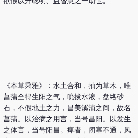
欲假以开聪明、益智慧之一助也。
《本草乘雅》：水土合和，抽为草木，唯
菖蒲全得生阳之气，吮拔水液，盘络砂
石，不假地土之力，昌美溪浦之间，故名
菖蒲。以治病之用言，当号昌阳。以发生
之体言，当号阳昌。痺者，闭塞不通，风