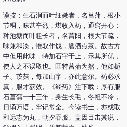
谟按：生石涧而叶细嫩者，名菖蒲，根小
节稠，味甚辛烈，堪收入药，通窍开心；
种池塘而叶粗长者，名菖阳，根大节疏，
味兼和淡，惟取作饯，餍酒点茶。故古方
中但用此味，特加石字于上，示其所优，
使人之不误取也。匪特菖蒲为然，他如栀
子、茨菇，每加山字，亦此意尔。药必求
真，服才获效。《经药》注下载：厚有服
石菖蒲一十三年，身生长毛，冬袒不冷，
日诵万语，牢记常全。今读书士，亦或取
和远志为丸，朝夕吞服。盖因目击其说，