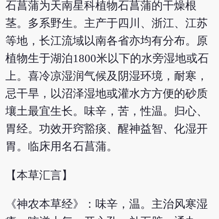
石菖蒲为天南星科植物石菖蒲的干燥根
茎。多系野生。主产于四川、浙江、江苏
等地，长江流域以南各省亦均有分布。原
植物生于湖泊1800米以下的水旁湿地或石
上。喜冷凉湿润气候及阴湿环境，耐寒，
忌干旱，以沼泽湿地或灌水方方便的砂质
壤土最宜生长。味辛，苦，性温。归心、
胃经。功效开窍豁痰、醒神益智、化湿开
胃。临床用名石菖蒲。
【本草汇言】
《神农本草经》：味辛，温。主治风寒湿