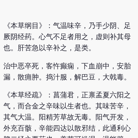
《本草纲目》：气温味辛，乃手少阴、足
厥阴经药。心气不足者用之，虚则补其母
也。肝苦急以辛补之，是类。
治中恶卒死，客忤癫痫，下血崩中，安胎
漏，散痈肿。捣汁服，解巴豆，大戟毒。
《本草经疏》：菖蒲君，正禀孟夏六阳之
气，而合金之辛味以生者也。其味苦辛，
其气大温。阳精芳草故无毒。阳气开发，
外充百骸，辛能四达以散邪结，此通利心