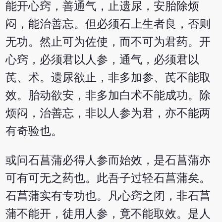
能开心窍，善通气，止遗尿，安胎除烦
闷，能治善忘。但必须石上生者良，否则
无功。然止可为佐使，而不可为君药。开
心窍，必须君以人参，通气，必须君以
芪、术。遗尿欲止，非多加参、芪不能取
效。胎动欲安，非多加白术不能成功。除
烦闷，治善忘，非以人参为君，亦不能两
有奇验也。
或问石菖蒲必得人参而始效，是石菖蒲亦
可有可无之药也。此吾子过轻石菖蒲矣。
石菖蒲实有专功也。凡心窍之闭，非石菖
蒲不能开，徒用人参，竟不能取效。是人