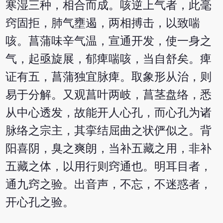
寒湿三种，相合而成。咳逆上气者，此毫
窍固拒，肺气壅遏，两相搏击，以致喘
咳。菖蒲味辛气温，宣通开发，使一身之
气，起亟旋展，郁痺喘咳，当自舒矣。痺
证有五，菖蒲独宜脉痺。取象形从治，则
易于分解。又观菖叶两岐，菖茎盘络，悉
从中心透发，故能开人心孔，而心孔为诸
脉络之宗主，其挛结屈曲之状俨似之。背
阳喜阴，臭之爽朗，当补五藏之用，非补
五藏之体，以用行则窍通也。明耳目者，
通九窍之验。出音声，不忘，不迷惑者，
开心孔之验。