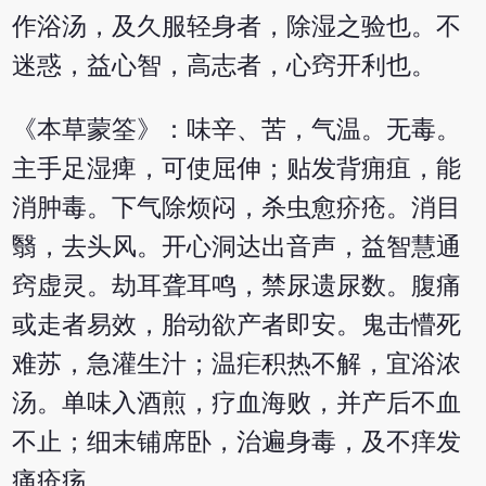
作浴汤，及久服轻身者，除湿之验也。不
迷惑，益心智，高志者，心窍开利也。
《本草蒙筌》：味辛、苦，气温。无毒。
主手足湿痺，可使屈伸；贴发背痈疽，能
消肿毒。下气除烦闷，杀虫愈疥疮。消目
翳，去头风。开心洞达出音声，益智慧通
窍虚灵。劫耳聋耳鸣，禁尿遗尿数。腹痛
或走者易效，胎动欲产者即安。鬼击懵死
难苏，急灌生汁；温疟积热不解，宜浴浓
汤。单味入酒煎，疗血海败，并产后不血
不止；细末铺席卧，治遍身毒，及不痒发
痛疮疡。