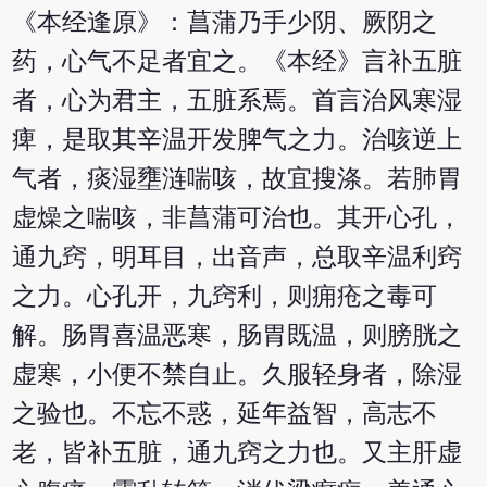
《本经逢原》：菖蒲乃手少阴、厥阴之
药，心气不足者宜之。《本经》言补五脏
者，心为君主，五脏系焉。首言治风寒湿
痺，是取其辛温开发脾气之力。治咳逆上
气者，痰湿壅涟喘咳，故宜搜涤。若肺胃
虚燥之喘咳，非菖蒲可治也。其开心孔，
通九窍，明耳目，出音声，总取辛温利窍
之力。心孔开，九窍利，则痈疮之毒可
解。肠胃喜温恶寒，肠胃既温，则膀胱之
虚寒，小便不禁自止。久服轻身者，除湿
之验也。不忘不惑，延年益智，高志不
老，皆补五脏，通九窍之力也。又主肝虚