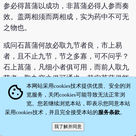
参必得菖蒲以成功，非菖蒲必得人参而奏
效。盖两相须而两相成，实为药中不可无
之物也。
或问石菖蒲何故必取九节者良，市上易
者，且不止九节，节之多寡，可不问乎？
石上菖蒲，凡细小者俱可用，而前人取九
节者，取九窍之俱可通也。其实菖蒲俱能
本网站采用cookies技术提供优质、安全的浏
cookie
通心窍，心窍通而九窍俱通矣。
览服务，关闭cookies可能导致无法正常浏
览。您若继续浏览本站，即表示您同意本站
或疑石菖蒲能治健忘，然善忘之症用之绝
采用cookies技术，并且完全接受本站的
服务条款
。
少效验，何耶？善忘之症，因心窍之闭
耳。心窍之闭者，由于心气之虚，补心之