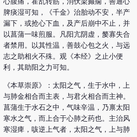
心腹痛，霍乱转筋，消伏梁癫痫，善通心
脾痰湿可知，《千金》治胎动不安，半产
漏下，或抢心下血，及产后崩中不止，并
以菖蒲一味煎服。凡阳亢阴虚，嫠寡失合
者禁用。以其性温，善鼓心包之火，与远
志之助相火不殊。观《本经》之止小便
利，其助阳之力可知。
《本草崇原》：太阳之气，生于水中，上
与肺金相合而主表，与君火相合而主神。
菖蒲生于水石之中，气味辛温，乃禀太阳
寒水之气，而上合于心肺之药也。主治风
寒湿痺，咳逆上气者，太阳之气，上与肺