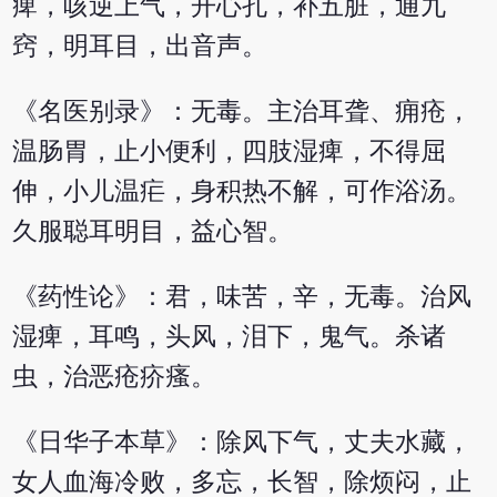
痺，咳逆上气，开心孔，补五脏，通九
窍，明耳目，出音声。
《名医别录》：无毒。主治耳聋、痈疮，
温肠胃，止小便利，四肢湿痺，不得屈
伸，小儿温疟，身积热不解，可作浴汤。
久服聪耳明目，益心智。
《药性论》：君，味苦，辛，无毒。治风
湿痺，耳鸣，头风，泪下，鬼气。杀诸
虫，治恶疮疥瘙。
《日华子本草》：除风下气，丈夫水藏，
女人血海冷败，多忘，长智，除烦闷，止