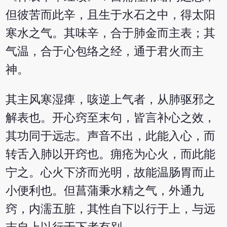
但彼苦而此辛，且生于水石之中，得太阳
寒水之气。其味辛，合于肺金而主表；其
气温，合于心包络之经，通于君火而主
神。
其主风寒湿痺，咳逆上气者，从肺驱邪之
解表也。开心窍至末句，皆言补心之效，
其功同于远志。声音不出，此能入心，而
转舌入肺以开窍也。痈疮为心火，而此能
宁之。心火下济而光明，故能温肠胃而止
小便利也。但菖蒲秉水精之气，外通九
窍，内濡五脏，其性自下以行于上，与远