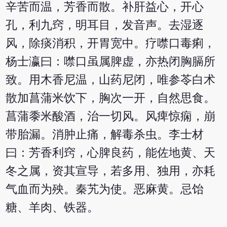
辛苦而温，芳香而散。补肝益心，开心
孔，利九窍，明耳目，发音声。去湿逐
风，除痰消积，开胃宽中。疗噤口毒痢，
杨士瀛曰：噤口虽属脾虚，亦热闭胸膈所
致。用木香尼温，山药尼闭，唯参苓白术
散加菖蒲米饮下，胸次一开，自然思食。
菖蒲黍米酸酒，治一切风。风痺惊痫，崩
带胎漏。消肿止痛，解毒杀虫。李士材
曰：芳香利窍，心脾良药，能佐地黄、天
冬之属，资其宣导，若多用、独用，亦耗
气血而为殃。秦艽为使。恶麻黄。忌饴
糖、羊肉、铁器。