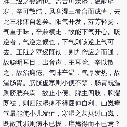
脾二经之要药也。盖苦可燥湿，温能辟
寒，辛可散结，风寒湿三者合而成痺，去
此三邪痺自愈矣。阳气开发，芬芳轻扬，
气重于味，辛兼横走，故能下气开心。咳
逆者，气逆之候也，下气则咳逆上气可
去。王脏之壅遏既彻，则九窍应之而通，
故聪明耳目，出音声，主耳聋。辛以散
之，故治痈疮。气味辛温，气厚发热，故
温肠胃。膀胱虚寒则小便不禁，肠胃既温
则膀胱兴焉，故止小便。脾主四肢，脾湿
既祛，则四肢湿痺不得屈伸自利。山岚瘴
气最能使小儿发疟，寒湿之甚莫过山岚，
既散其邪则病本已拔，疟焉得而不已焉？