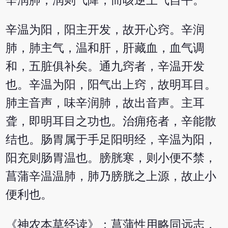
辛润肺，润则气降，而咳逆上气自平。
辛温为阳，阳主开发，故开心窍。辛润
肺，肺主气，温和肝，肝藏血，血气调
和，五脏俱补矣。通九窍者，辛温开发
也。辛温为阳，阳气出上窍，故明耳目。
肺主音声，味辛润肺，故出音声。主耳
聋，即明耳目之功也。治痈疮者，辛能散
结也。肠胃属于手足阳明经，辛温为阳，
阳充则肠胃温也。膀胱寒，则小便不禁，
菖蒲辛温温肺，肺乃膀胱之上源，故止小
便利也。
《神农本草经读》：菖蒲性用略同远志，