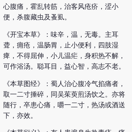
心腹痛，霍乱转筋，治客风疮疥，涩小
便，杀腹藏虫及蚤虱。
《开宝本草》：味辛，温，无毒。主耳
聋，痈疮，温肠胃，止小便利，四肢湿
痺，不得屈伸，小儿温疟，身积热不解，
可作浴汤。聪耳目，益心智，高志不老。
《本草图经》：蜀人治心腹冷气掐痛者，
取一二寸捶碎，同吴茱萸煎汤饮之。亦将
随行，卒患心痛，嚼一二寸，热汤或酒送
下，亦效。