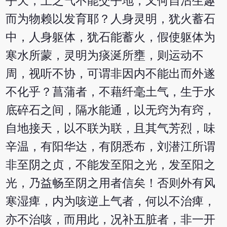
乎天，上之气不能交乎地，又何自沾生趣
而为物赖以发育耶？人身灵明，犹火蓄石
中，人身躯体，犹石能蓄火，假使躯体为
寒水所蒙，灵明为痰涎所壅，则运动不
周，视听不协，可谓非因内不能出而外遂
不化乎？菖蒲者，不藉纤毫土气，生于水
底碎石之间，隔水能通，以无窍为有窍，
自地接天，以不联为联，且其气芳烈，味
辛温，有阳华达，有阴悉布，刘潜江所谓
非至阴之贞，不能发至阳之光，发至阳之
光，乃益畅至阴之用者信矣！否则外有风
寒湿痺，内为咳逆上气者，何以不治痺，
亦不治咳，而用此，况补五脏者，非一开