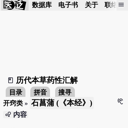
医 砭
menu
数据库
电子书
关于
联络我
历代本草药性汇解
book_2
目录
拼音
搜寻
hearing
石菖蒲 (《本经》)
开窍类
»
bubble_chart
内容