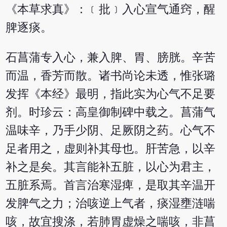
《本草求真》：﹝批﹞入心宣气通窍，醒
脾逐痰。
石菖蒲专入心，兼入脾、胃、膀胱。辛苦
而温，香芳而散。诸书尚论未透，惟张璐
发挥《本经》最明，指此实为心气不足要
剂。时珍云：高皇御制碑中载之。菖蒲气
温味辛，乃手少阴、足厥阴之药。心气不
足者用之，虚则补其母也。肝苦急，以辛
补之是矣。其言能补五脏，以心为君主，
五脏系焉。首言治寒湿痺，是取其辛温开
发脾气之力；治咳逆上气者，痰湿壅涟喘
咳，故宜搜涤，若肺胃虚燥之喘咳，非菖