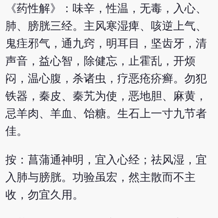
《药性解》：味辛，性温，无毒，入心、
肺、膀胱三经。主风寒湿痺、咳逆上气、
鬼疰邪气，通九窍，明耳目，坚齿牙，清
声音，益心智，除健忘，止霍乱，开烦
闷，温心腹，杀诸虫，疗恶疮疥癣。勿犯
铁器，秦皮、秦艽为使，恶地胆、麻黄，
忌羊肉、羊血、饴糖。生石上一寸九节者
佳。
按：菖蒲通神明，宜入心经；祛风湿，宜
入肺与膀胱。功验虽宏，然主散而不主
收，勿宜久用。