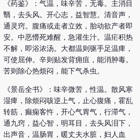
《药鉴》：气温，味辛苦，无毒。主消目
翳，去头风。开心志，益智慧。清音声，
通灵窍。腹痛或走者立效，胎动欲产者即
安。中恶懵死难醒，急灌生汁。温疟积热
不解，即浴浓汤。大都温则驱手足温痺，
可使屈伸。辛则贴发背痈疽，能消肿毒。
苦则除心热烦闷，能下气杀虫。
《景岳全书》：味辛微苦，性温。散风寒
湿痺，除烦闷咳逆上气，止心腹痛，霍乱
转筋，癫痫客忤，开心气胃气，行滞气，
通九窍，益心智，明耳目，去头风泪下，
出声音，温肠胃，暖丈夫水脏，妇人血