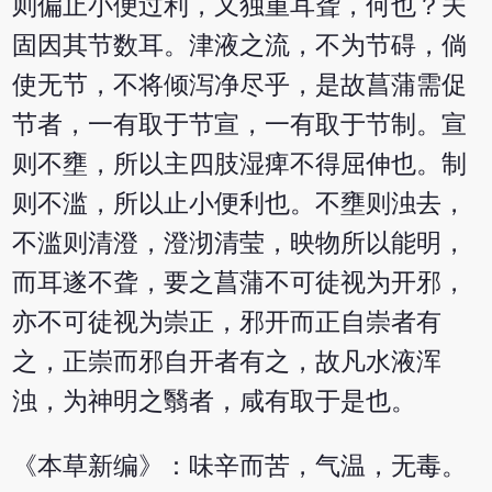
则偏止小便过利，又独重耳聋，何也？夫
固因其节数耳。津液之流，不为节碍，倘
使无节，不将倾泻净尽乎，是故菖蒲需促
节者，一有取于节宣，一有取于节制。宣
则不壅，所以主四肢湿痺不得屈伸也。制
则不滥，所以止小便利也。不壅则浊去，
不滥则清澄，澄沏清莹，映物所以能明，
而耳遂不聋，要之菖蒲不可徒视为开邪，
亦不可徒视为崇正，邪开而正自崇者有
之，正崇而邪自开者有之，故凡水液浑
浊，为神明之翳者，咸有取于是也。
《本草新编》：味辛而苦，气温，无毒。