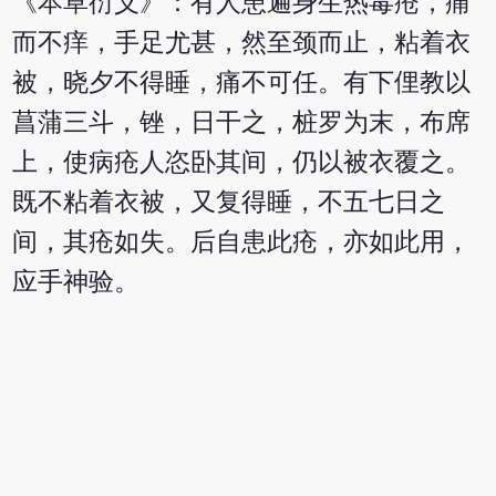
《本草衍义》：有人患遍身生热毒疮，痛
而不痒，手足尤甚，然至颈而止，粘着衣
被，晓夕不得睡，痛不可任。有下俚教以
菖蒲三斗，锉，日干之，桩罗为末，布席
上，使病疮人恣卧其间，仍以被衣覆之。
既不粘着衣被，又复得睡，不五七日之
间，其疮如失。后自患此疮，亦如此用，
应手神验。