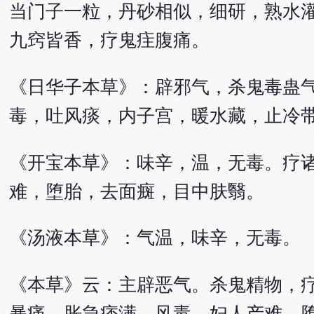
当门子一粒，丹砂相似，细研，熟水
九窍皆香，疗鬼疰腹痛。
《日华子本草》：辟邪气，杀鬼毒蛊
毒，吐风痰，内子宫，暖水藏，止冷
《开宝本草》：味辛，温，无毒。疗
难，堕胎，去面癍，目中肤翳。
《汤液本草》：气温，味辛，无毒。
《本草》云：主辟恶气。杀鬼精物，
暴痛，胀急痞满，风毒。妇人产难，