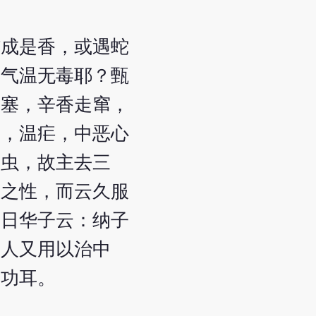
结成是香，或遇蛇
辛气温无毒耶？甄
闭塞，辛香走窜，
毒，温疟，中恶心
杀虫，故主去三
窜之性，而云久服
。日华子云：纳子
今人又用以治中
之功耳。