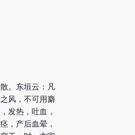
开散。东垣云：凡
脏之风，不可用麝
竭，发热，吐血，
痫痉，产后血晕，