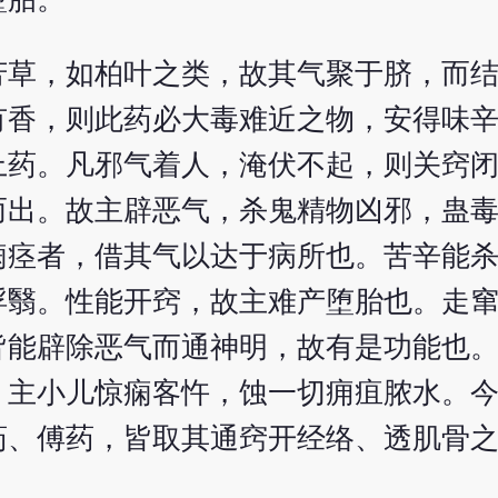
芳草，如柏叶之类，故其气聚于脐，而
有香，则此药必大毒难近之物，安得味
上药。凡邪气着人，淹伏不起，则关窍
而出。故主辟恶气，杀鬼精物凶邪，蛊
痫痉者，借其气以达于病所也。苦辛能
浮翳。性能开窍，故主难产堕胎也。走
皆能辟除恶气而通神明，故有是功能也
：主小儿惊痫客忤，蚀一切痈疽脓水。
药、傅药，皆取其通窍开经络、透肌骨