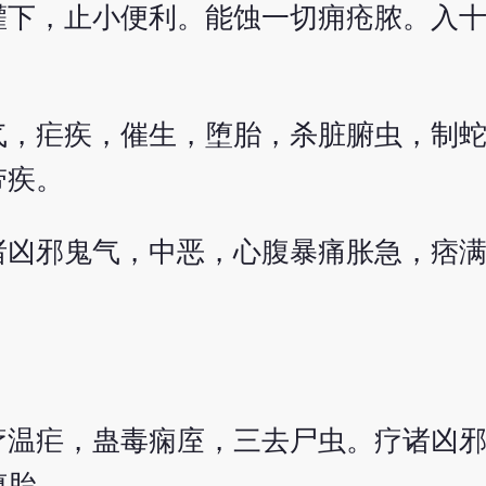
灌下，止小便利。能蚀一切痈疮脓。入
气，疟疾，催生，堕胎，杀脏腑虫，制
带疾。
诸凶邪鬼气，中恶，心腹暴痛胀急，痞
疗温疟，蛊毒痫庢，三去尸虫。疗诸凶
堕胎。