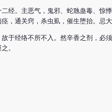
十二经。主恶气，鬼邪、蛇虺蛊毒、惊
痫痉，通关窍，杀虫虱，催生堕抬。忌
，故于经络不所不入。然辛香之剂，必
谨之。