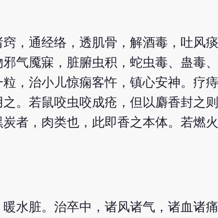
诸窍，通经络，透肌骨，解酒毒，吐风
物邪气魇寐，脏腑虫积，蛇虫毒、蛊毒
一粒，治小儿惊痫客忤，镇心安神。疗
用之。若鼠咬虫咬成疮，但以麝香封之
黑炭者，肉类也，此即香之本体。若燃
，暖水脏。治卒中，诸风诸气，诸血诸