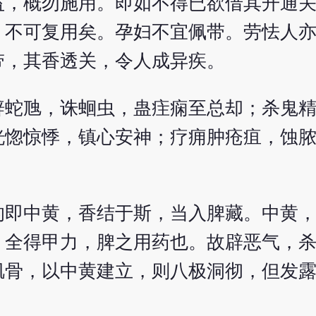
益，概勿施用。即如不得已欲借其开通
，不可复用矣。孕妇不宜佩带。劳怯人
带，其香透关，令人成异疾。
辟蛇虺，诛蛔虫，蛊疰痫至总却；杀鬼
恍惚惊悸，镇心安神；疗痈肿疮疽，蚀
的即中黄，香结于斯，当入脾藏。中黄
，全得甲力，脾之用药也。故辟恶气，
肌骨，以中黄建立，则八极洞彻，但发