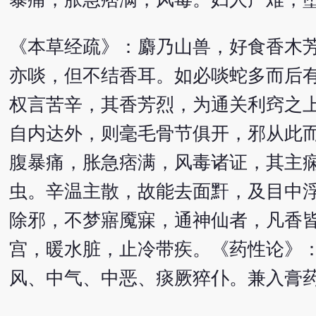
《本草经疏》：麝乃山兽，好食香木
亦啖，但不结香耳。如必啖蛇多而后
权言苦辛，其香芳烈，为通关利窍之
自内达外，则毫毛骨节俱开，邪从此
腹暴痛，胀急痞满，风毒诸证，其主
虫。辛温主散，故能去面䵟，及目中
除邪，不梦寤魇寐，通神仙者，凡香
宫，暖水脏，止冷带疾。《药性论》
风、中气、中恶、痰厥猝仆。兼入膏