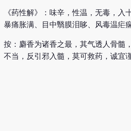
《药性解》：味辛，性温，无毒，入
暴痛胀满、目中翳膜泪眵、风毒温疟
按：麝香为诸香之最，其气透人骨髓
不当，反引邪入髓，莫可救药，诚宜