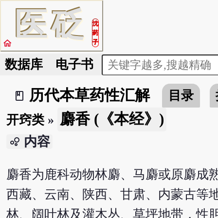
医
砭
沈
药
home
子
数据库
电子书
历代本草药性汇解
目录
book_2
麝香 (《本经》)
开窍类
»
内容
bubble_chart
麝香为鹿科动物林麝、马麝或原麝成
西藏、云南、陕西、甘肃、内蒙古等地。
林、阔叶林及灌木丛、草坪地带，性