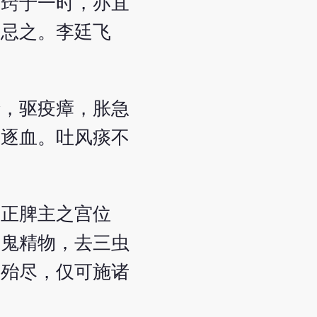
关窍于一时，亦宜
亦忌之。李廷飞
精，驱疫瘴，胀急
脓逐血。吐风痰不
，正脾主之宫位
杀鬼精物，去三虫
露殆尽，仅可施诸