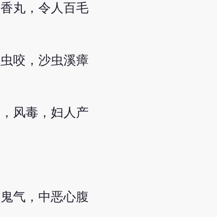
十香丸，令人百毛
蛇虫咬，沙虫溪瘴
满，风毒，妇人产
邪鬼气，中恶心腹