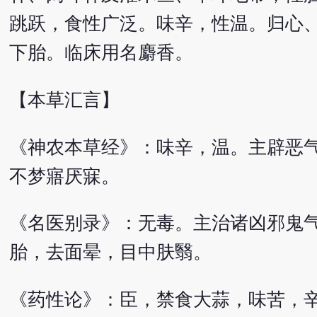
跳跃，食性广泛。味辛，性温。归心
下胎。临床用名麝香。
【本草汇言】
《神农本草经》：味辛，温。主辟恶
不梦寤厌寐。
《名医别录》：无毒。主治诸凶邪鬼
胎，去面晕，目中肤翳。
《药性论》：臣，禁食大蒜，味苦，