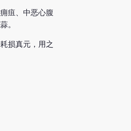
悸痈疽、中恶心腹
大蒜。
须耗损真元，用之