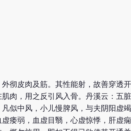
，外彻皮肉及筋。其性能射，故善穿透
在肌肉，用之反引风入骨。丹溪云：五
。凡似中风，小儿慢脾风，与夫阴阳虚
血虚痿弱，血虚目翳，心虚惊悸，肝虚