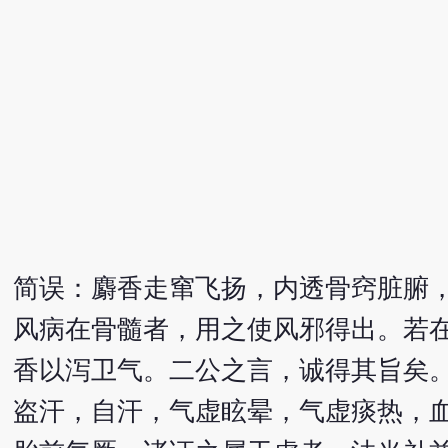
简误：麝香走窜飞扬，内透骨窍脏腑
风病在骨髓者，用之使风邪得出。若
香以泻卫气。二公之言，诚得其旨矣
盗汗，自汗，气虚眩晕，气虚痰热，