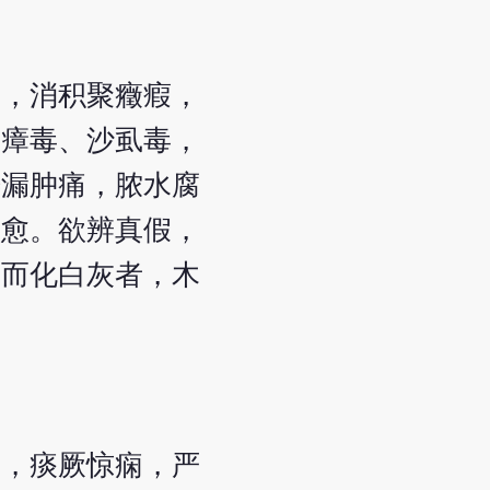
痰，消积聚癥瘕，
、瘴毒、沙虱毒，
痔漏肿痛，脓水腐
则愈。欲辨真假，
火而化白灰者，木
痛，痰厥惊痫，严