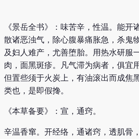
《景岳全书》：味苦辛，性温。能开
散诸恶浊气，除心腹暴痛胀急，杀鬼
及妇人难产，尤善堕胎。用热水研服
肉，面黑斑疹。凡气滞为病者，俱宜
但置些须于火炭上，有油滚出而成焦
类也，是即假搀。
《本草备要》：宣，通窍。
辛温香窜。开经络，通诸窍，透肌骨