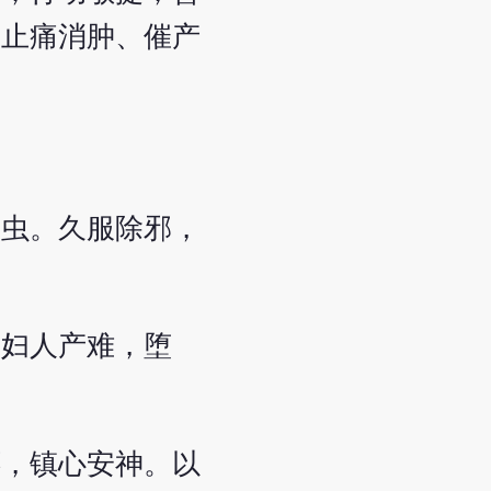
、止痛消肿、催产
三虫。久服除邪，
，妇人产难，堕
怀，镇心安神。以