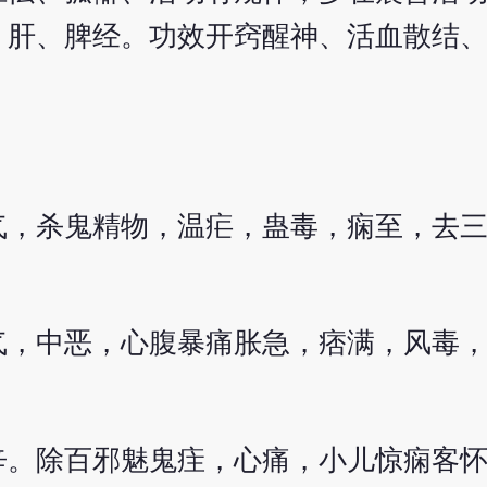
、肝、脾经。功效开窍醒神、活血散结
气，杀鬼精物，温疟，蛊毒，痫至，去
气，中恶，心腹暴痛胀急，痞满，风毒
辛。除百邪魅鬼疰，心痛，小儿惊痫客