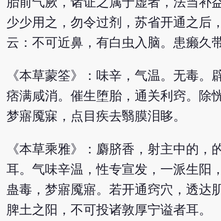
胎前气厥，诸证之属于虚者，法当补
少少用之，勿令过剂，苏省开通之后
云：不可近鼻，有白虫入脑。患癞久
《本草蒙筌》：味辛，气温。无毒。
痞满咸消。催生堕胎，通关利窍。除
梦寤魇寐，点目疾去翳膜泪眵。
《本草乘雅》：麝脐香，射主中的，
耳。气味辛温，性专宣发，一派生阳
蛊毒，梦寤魇寤。若开通窍穴，透达
脾土之阳，不可投诸敦厚宁谥者耳。