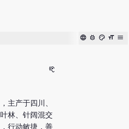
language
bug_report
color_lens
format_size
menu
hearing
养，主产于四川、
针叶林、针阔混交
动，行动敏捷，善