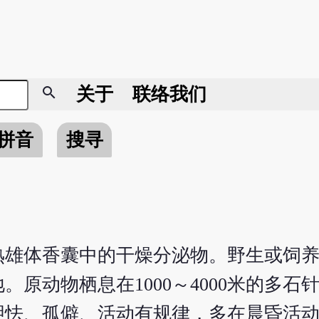
search
关于
联络我们
拼音
搜寻
熟雄体香囊中的干燥分泌物。野生或饲
原动物栖息在1000～4000米的多石
胆怯、孤僻、活动有规律，多在晨昏活