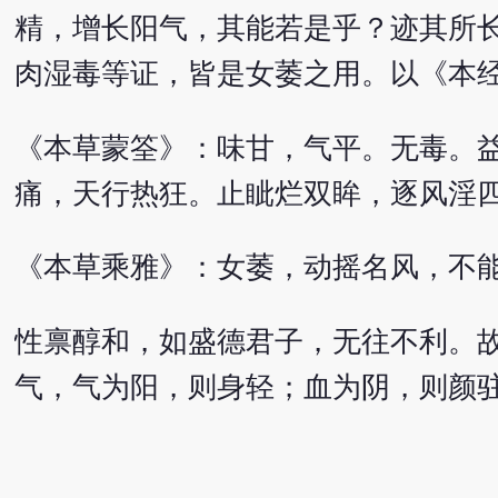
精，增长阳气，其能若是乎？迹其所
肉湿毒等证，皆是女萎之用。以《本
《本草蒙筌》：味甘，气平。无毒。
痛，天行热狂。止眦烂双眸，逐风淫
《本草乘雅》：女萎，动摇名风，不
性禀醇和，如盛德君子，无往不利。
气，气为阳，则身轻；血为阴，则颜