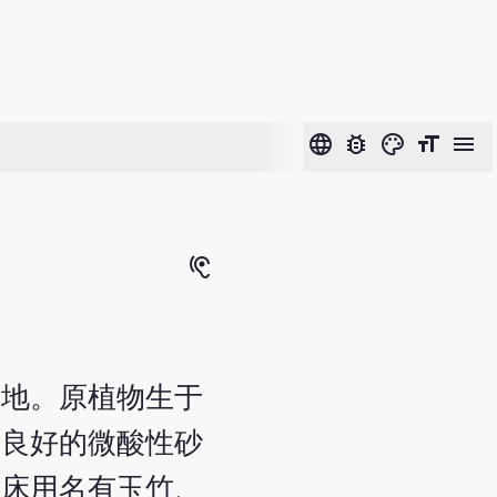
language
bug_report
color_lens
format_size
menu
hearing
等地。原植物生于
水良好的微酸性砂
临床用名有玉竹、