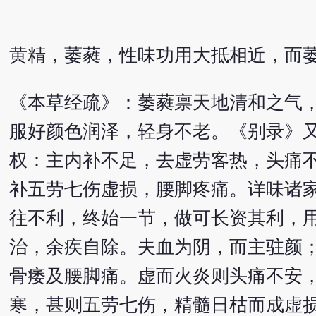
黄精，萎蕤，性味功用大抵相近，而
《本草经疏》：萎蕤禀天地清和之气
服好颜色润泽，轻身不老。《别录》
权：主内补不足，去虚劳客热，头痛
补五劳七伤虚损，腰脚疼痛。详味诸
往不利，终始一节，做可长资其利，
治，余疾自除。夫血为阴，而主驻颜
骨痿及腰脚痛。虚而火炎则头痛不安
寒，甚则五劳七伤，精髓日枯而成虚