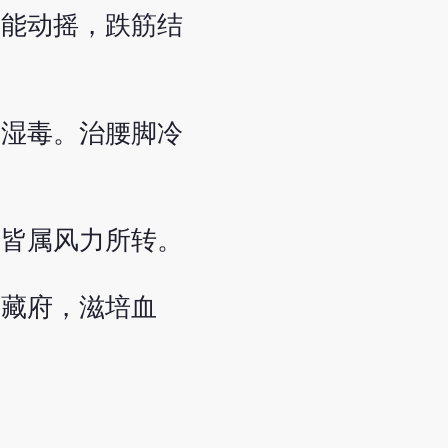
不能动摇，跌筋结
热湿毒。治腰脚冷
，皆属风力所转。
益藏府，滋培血