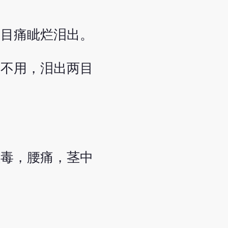
及目痛眦烂泪出。
末不用，泪出两目
湿毒，腰痛，茎中