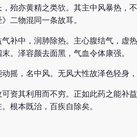
长，殆亦黄精之类欤。其主中风暴热，
经》二物混同一条故耳。
益气补中，润肺除热。主心腹结气，虚
四末。泽容颜去面黑，气血令体康强。
能动摇，名中风。无风大性故泽色轻身
故可资其利用而不穷。正如此药之能补
驻。根本既治，百疾自除矣。