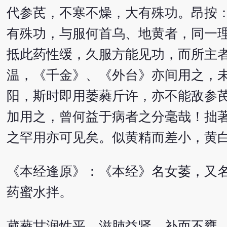
代参芪，不寒不燥，大有殊功。昂按
有殊功，与服何首乌、地黄者，同一
抵此药性缓，久服方能见功，而所主
温，《千金》、《外台》亦间用之，
阳，斯时即用萎蕤斤许，亦不能敌参
加用之，曾何益于病者之分毫哉！拙
之罕用亦可见矣。似黄精而差小，黄
《本经逢原》：《本经》名女萎，又
药蜜水拌。
葳蕤甘润性平，滋肺益肾，补而不壅