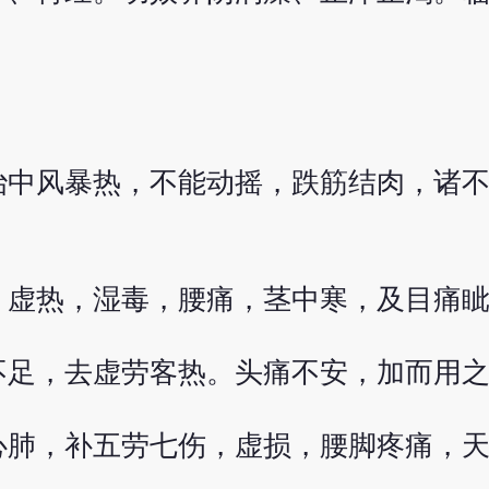
治中风暴热，不能动摇，跌筋结肉，诸
，虚热，湿毒，腰痛，茎中寒，及目痛
不足，去虚劳客热。头痛不安，加而用
心肺，补五劳七伤，虚损，腰脚疼痛，