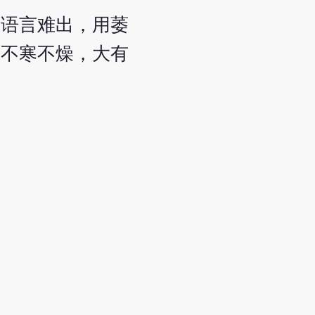
，语言难出，用萎
，不寒不燥，大有
。