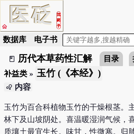
医
砭
沈
药
home
子
数据库
电子书
历代本草药性汇解
目录
book_2
玉竹 (《本经》)
补益类
»
内容
bubble_chart
玉竹为百合科植物玉竹的干燥根茎。
林下及山坡阴处。喜温暖湿润气候，
质壤土最宜生长。味甘，性微寒。归