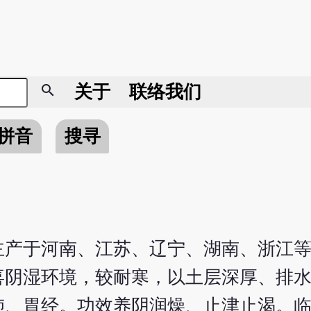
search
关于
联络我们
拼音
搜寻
主产于河南、江苏、辽宁、湖南、浙江
喜阴湿环境，较耐寒，以土层深厚、排
肺、胃经。功效养阴润燥、止津止渴。