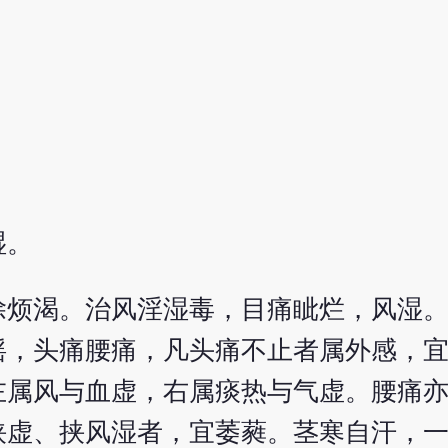
湿。
除烦渴。治风淫湿毒，目痛眦烂，风湿
摇，头痛腰痛，凡头痛不止者属外感，
左属风与血虚，右属痰热与气虚。腰痛
挟虚、挟风湿者，宜萎蕤。茎寒自汗，