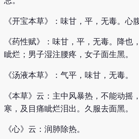
忌。
《开宝本草》：味甘，平，无毒。心
《药性赋》：味甘，平，无毒。降也
眦烂；男子湿注腰疼，女子面生黑。
《汤液本草》：气平，味甘，无毒。
《本草》云：主中风暴热，不能动摇
寒，及目痛眦烂泪出。久服去面黑。
《心》云：润肺除热。