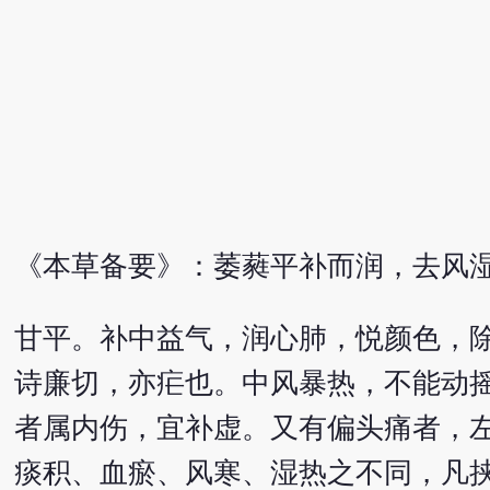
《本草备要》：萎蕤平补而润，去风
甘平。补中益气，润心肺，悦颜色，
诗廉切，亦疟也。中风暴热，不能动
者属内伤，宜补虚。又有偏头痛者，
痰积、血瘀、风寒、湿热之不同，凡