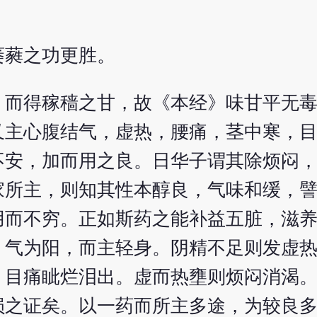
萎蕤之功更胜。
，而得稼穑之甘，故《本经》味甘平无
又主心腹结气，虚热，腰痛，茎中寒，
不安，加而用之良。日华子谓其除烦闷
家所主，则知其性本醇良，气味和缓，
用而不穷。正如斯药之能补益五脏，滋
；气为阳，而主轻身。阴精不足则发虚
，目痛眦烂泪出。虚而热壅则烦闷消渴
损之证矣。以一药而所主多途，为较良