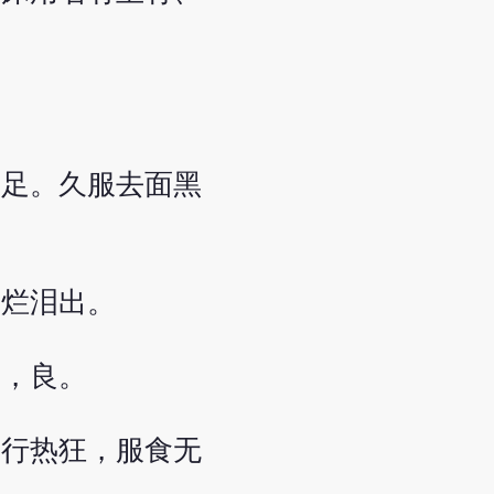
不足。久服去面黑
眦烂泪出。
之，良。
天行热狂，服食无