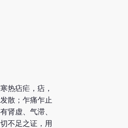
。寒热痁疟，痁，
宜发散；乍痛乍止
亦有肾虚、气滞、
一切不足之证，用