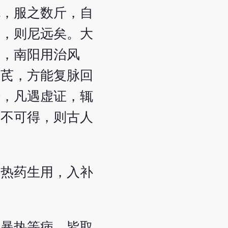
丸，服之数斤，自
芪，则尼远矣。大
食，南阳用治风
参芪，方能复脉回
语，凡遇虚证，辄
终不可得，则古人
风热药生用，入补
风暴热等病，皆取