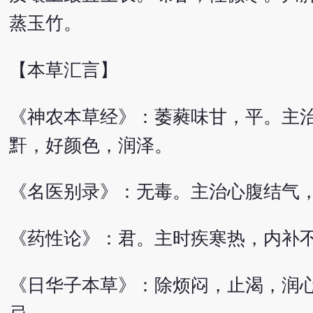
蒸玉竹。
【本草汇言】
《神农本草经》：萎蕤味甘，平。主
䵟，好颜色，润泽。
《名医别录》：无毒。主治心腹结气
《药性论》：君。主时疾寒热，内补
《日华子本草》：除烦闷，止渴，润