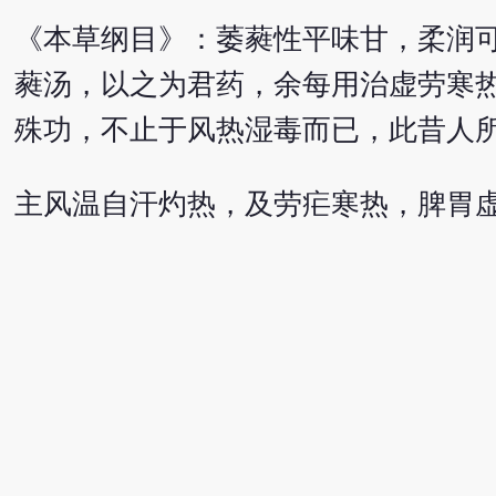
《本草纲目》：萎蕤性平味甘，柔润
蕤汤，以之为君药，余每用治虚劳寒
殊功，不止于风热湿毒而已，此昔人
主风温自汗灼热，及劳疟寒热，脾胃