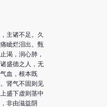
毒，主诸不足。久
目痛眦烂泪出。甄
，止渴，润心肺，
譬诸盛德之人，无
养气血，根本既
热。肾气不固则见
。上盛下虚则茎中
多，非由滋益阴