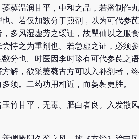
：萎蕤温润甘平，中和之品，若蜜制作
理也。若仅加数分于煎剂，以为可代参
者，多风湿虚劳之缓证，故瞿仙以之服
未尝恃之为重剂也。若急虚之证，必须
芪数分也。时医因李时珍有可代参芪之
著方解，欲采萎蕤古方可以入补剂者，
白多须。二药功用相近，而萎蕤更胜。
名玉竹甘平，无毒。肥白者良。入发散
，善调厥阴久袭之风，故《本经》治中