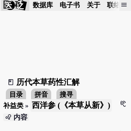
医 砭
menu
数据库
电子书
关于
联络我
历代本草药性汇解
book_2
目录
拼音
搜寻
hearing
西洋参 (《本草从新》)
补益类
»
bubble_chart
内容