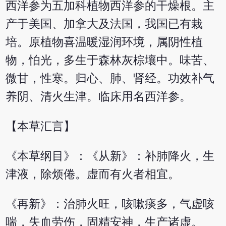
西洋参为五加科植物西洋参的干燥根。主
产于美国、加拿大及法国，我国已有栽
培。原植物喜温暖湿润环境，属阴性植
物，怕光，多生于森林灰棕壤中。味苦、
微甘，性寒。归心、肺、肾经。功效补气
养阴、清火生津。临床用名西洋参。
【本草汇言】
《本草纲目》：《从新》：补肺降火，生
津液，除烦倦。虚而有火者相宜。
《再新》：治肺火旺，咳嗽痰多，气虚咳
喘，失血劳伤，固精安神，生产诸虚。