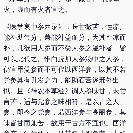
火，虚而有火者宜之。
《医学衷中参西录》：味甘微苦，性凉。
能补助气分，兼能补益血分，为其性凉而
补，凡欲用人参而不受人参之温补者，皆
可以此代之。惟白虎加人参汤中之人参，
仍宜用党参而不可代以西洋参，以其不若
党参具有升发之力，能助石膏逐邪外出
也。且《神农本草经》调人参味甘，未尝
言苦，适与党参之味相符，是以古之人
参，即今之党参，若西洋参与高丽参，其
味皆甘而兼苦，故用于古方不宜也。西洋