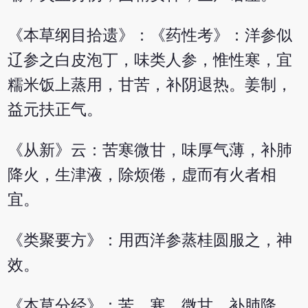
《本草纲目拾遗》：《药性考》：洋参似
辽参之白皮泡丁，味类人参，惟性寒，宜
糯米饭上蒸用，甘苦，补阴退热。姜制，
益元扶正气。
《从新》云：苦寒微甘，味厚气薄，补肺
降火，生津液，除烦倦，虚而有火者相
宜。
《类聚要方》：用西洋参蒸桂圆服之，神
效。
《本草分经》：苦、寒，微甘。补肺降