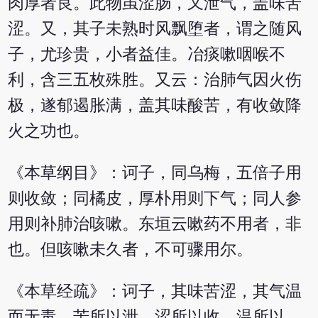
肉厚者良。此物虽涩肠，又泄气，盖味苦
涩。又，其子未熟时风飘堕者，谓之随风
子，尤珍贵，小者益佳。冶痰嗽咽喉不
利，含三五枚殊胜。又云：治肺气因火伤
极，遂郁遏胀满，盖其味酸苦，有收敛降
火之功也。
《本草纲目》：诃子，同乌梅，五倍子用
则收敛；同橘皮，厚朴用则下气；同人参
用则补肺治咳嗽。东垣云嗽药不用者，非
也。但咳嗽未久者，不可骤用尔。
《本草经疏》：诃子，其味苦涩，其气温
而无毒。苦所以泄，涩所以收，温所以