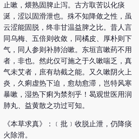
止嗽，煨熟固脾止泻。古方取苦以化痰
涎，涩以固滑泄也。殊不知降敛之性，虽
云涩能固脱，终非甘温益脾之比。昔人言
同乌梅、五倍则收敛，同橘皮、厚朴则下
气，同人参则补肺治嗽。东垣言嗽药不用
者，非也。然此仅可施之于久嗽喘乏，真
气未艾者，庶有劫截之能。又久嗽阴火上
炎，久痢虚热下迫，愈劫愈滞，岂特风寒
暴嗽，湿热下痢为禁剂乎！曷观世医用润
肺丸、益黄散之功过可知。
《本草求真》：﹝批﹞收脱止泄，仍降痰
火除滑。