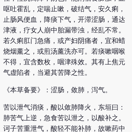
呕吐霍乱，定喘止嗽，破结气，安久痢，
止肠风便血，降痰下气，开滞涩肠，通达
津液，疗女人崩中胎漏带浊，经乱不常。
若久痢肛门急痛，或产妇阴痛者，宜和蜡
烧烟薰之，或煎汤薰洗亦可。若痰嗽咽喉
不得，宜含数枚，咽津殊效。其有上焦元
气虚陷者，当避其苦降之性。
《本草备要》：涩肠，敛肺，泻气。
苦以泄气消痰，酸以敛肺降火，东垣曰：
肺苦气上逆，急食苦以泄之，以酸补之。
诃子苦重泄气，酸轻不能补肺，故嗽药中