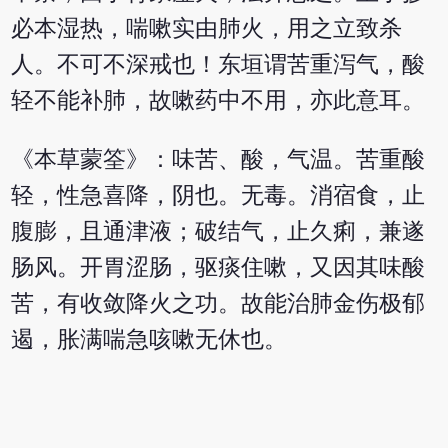
必本湿热，喘嗽实由肺火，用之立致杀
人。不可不深戒也！东垣谓苦重泻气，酸
轻不能补肺，故嗽药中不用，亦此意耳。
《本草蒙筌》：味苦、酸，气温。苦重酸
轻，性急喜降，阴也。无毒。消宿食，止
腹膨，且通津液；破结气，止久痢，兼遂
肠风。开胃涩肠，驱痰住嗽，又因其味酸
苦，有收敛降火之功。故能治肺金伤极郁
遏，胀满喘急咳嗽无休也。