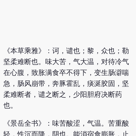
《本草乘雅》：诃，谴也；黎，众也；勒
坚柔难断也。味大苦，气大温，对待冷气
在心腹，致胀满食卒不得下，变生肠澼喘
急，肠风崩带，奔豚霍乱，痰涎胶固，坚
柔难断者，谴之断之，少阳胆府决断药
也。
《景岳全书》：味苦酸涩，气温。苦重酸
轻，性沉而降，阴也。能消宿食膨胀，止