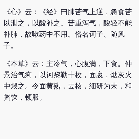
《心》云：《经》曰肺苦气上逆，急食苦
以泄之，以酸补之。苦重泻气，酸轻不能
补肺，故嗽药中不用。俗名诃子、随风
子。
《本草》云：主冷气，心腹满，下食。仲
景治气痢，以诃黎勒十枚，面裹，煻灰火
中煨之。令面黄熟，去核，细研为末，和
粥饮，顿服。