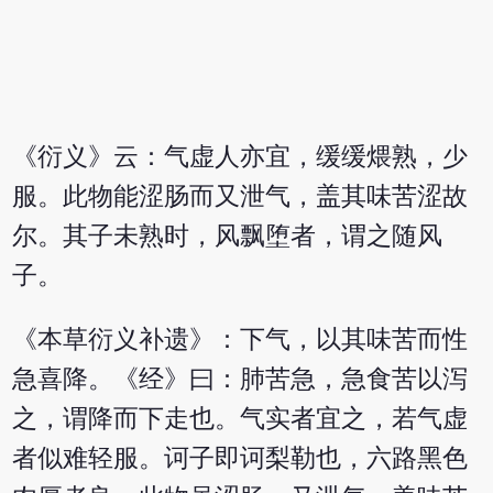
《衍义》云：气虚人亦宜，缓缓煨熟，少
服。此物能涩肠而又泄气，盖其味苦涩故
尔。其子未熟时，风飘堕者，谓之随风
子。
《本草衍义补遗》：下气，以其味苦而性
急喜降。《经》曰：肺苦急，急食苦以泻
之，谓降而下走也。气实者宜之，若气虚
者似难轻服。诃子即诃梨勒也，六路黑色