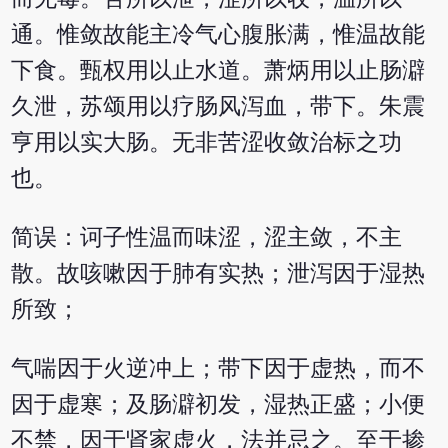
通。惟敛故能主冷气心腹胀满，惟温故能
下食。甄权用以止水道。萧炳用以止肠澼
久泄，苏颂用以疗肠风泻血，带下。朱震
亨用以实大肠。无非苦涩收敛治标之功
也。
简误：诃子性温而味涩，涩主敛，不主
散。故咳嗽因于肺有实热；泄泻因于湿热
所致；
气喘因于火逆冲上；带下因于虚热，而不
因于虚寒；及肠澼初发，湿热正盛；小便
不禁，因于肾家虚火，法并忌之。至于掺