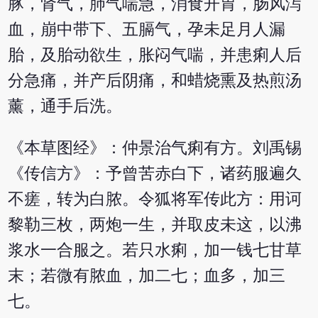
豚，肾气，肺气喘急，消食开胃，肠风泻
血，崩中带下、五膈气，孕未足月人漏
胎，及胎动欲生，胀闷气喘，并患痢人后
分急痛，并产后阴痛，和蜡烧熏及热煎汤
薰，通手后洗。
《本草图经》：仲景治气痢有方。刘禹锡
《传信方》：予曾苦赤白下，诸药服遍久
不瘥，转为白脓。令狐将军传此方：用诃
黎勒三枚，两炮一生，并取皮未这，以沸
浆水一合服之。若只水痢，加一钱七甘草
末；若微有脓血，加二七；血多，加三
七。