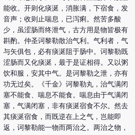
能收。开则化痰涎，消胀满，下宿食，发
音声；收则止喘息，已泻痢。然苦多酸
少，虽涩肠而终泄气，古方用是物皆极有
斟酌。仲圣诃黎勒散治气利。气利者，气
与矢俱包，必有痰涎阻于肠中。诃黎勒既
涩肠而又化痰涎，最于是证相得。又以粥
饮和服，安其中气。是诃黎勒之泄，亦有
功无过矣。《千金》诃黎勒丸，治气满闭
塞不能食、喘息不能食。喘息由于气满闭
塞，气满闭塞，非有痰涎宿食不尔。然去
其痰涎宿食，而既逆在上之气，岂能即
返，诃黎勒能一物而两治之。两治之物，