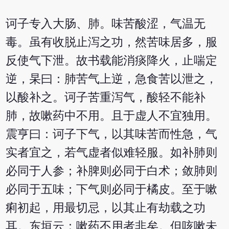
诃子专入大肠、肺。味苦酸涩，气温无
毒。虽有收脱止泻之功，然苦味居多，服
反使气下泄。故书载能消痰降火，止喘定
逆，杲曰：肺苦气上逆，急食苦以泄之，
以酸补之。诃子苦重泻气，酸轻不能补
肺，故嗽药中不用。且于虚人不宜独用。
震亨曰：诃子下气，以其味苦而性急，气
实者宜之，若气虚者似难轻服。如补肺则
必同于人参；补脾则必同于白术；敛肺则
必同于五味；下气则必同于橘皮。至于嗽
痢初起，用最切忌，以其止有劫载之功
耳。东垣云：嗽药不用者非矣。但咳嗽未