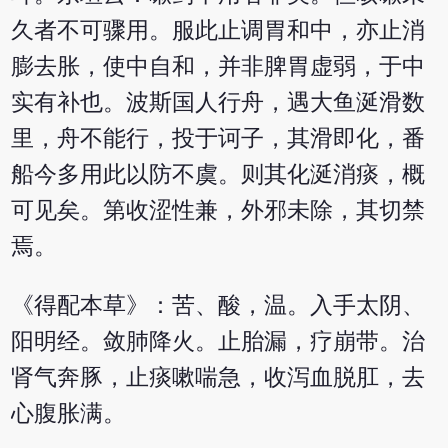
久者不可骤用。服此止调胃和中，亦止消
膨去胀，使中自和，并非脾胃虚弱，于中
实有补也。波斯国人行舟，遇大鱼涎滑数
里，舟不能行，投于诃子，其滑即化，番
船今多用此以防不虞。则其化涎消痰，概
可见矣。第收涩性兼，外邪未除，其切禁
焉。
《得配本草》：苦、酸，温。入手太阴、
阳明经。敛肺降火。止胎漏，疗崩带。治
肾气奔豚，止痰嗽喘急，收泻血脱肛，去
心腹胀满。