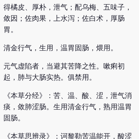
得橘皮、厚朴，泄气；配乌梅、五味子，
敛因；佐肉果，上水泻；佐白术，厚肠
胃。
清金行气，生用，温胃固肠，煨用。
元气虚陷者，当避其苦降之性。嗽痢初
起，肺与大肠实热。俱禁用。
《本草分经》：苦、温、酸、涩，泄气消
痰，敛肺涩肠。生用清金行气，熟用温胃
固肠。
《本草思辨录》：诃黎勒苦温能开，酸涩