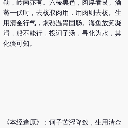
勒，岭南亦有。六棱黑色，肉厚者良。酒
蒸一伏时，去核取肉用，用肉则去核。生
用清金行气，煨熟温胃固肠。海鱼放涎凝
滑，船不能行，投诃子汤，寻化为水，其
化痰可知。
《本经逢原》：诃子苦涩降敛，生用清金