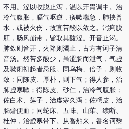
不用。涩以收脱止泻，温以开胃调中。治
冷气腹胀，膈气呕逆，痰嗽喘急，肺挟普
水，或被火伤，故宜苦酸以敛之。泻痢脱
肛，肠风崩带，皆取其酸涩。开音止渴。
肺敛则音开，火降则渴止，古方有诃子清
音汤。然苦多酸少，虽涩肠而泄气，气虚
及嗽痢初起者忌服。同乌梅、倍子，则收
敛；同陈皮、厚朴，则下气；得人参，治
肺虚寒嗽；得陈皮、砂仁，治冷气腹胀；
佐白术、莲子，治虚寒久泻；佐樗皮，治
肠癖便血；同蛇床、五味、山茱、续断、
杜仲，治虚寒带下。从番舶来，番名诃黎