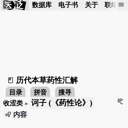
医 砭
menu
数据库
电子书
关于
联络我
历代本草药性汇解
book_2
目录
拼音
搜寻
hearing
诃子 (《药性论》)
收涩类
»
bubble_chart
内容