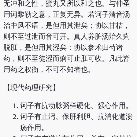
无冲和之性，蜜丸又所以和之也。与仲圣
用诃黎勒之意，正复无异。若诃子清音汤
治中风不语，是但用其泄矣；协以甘桔，
则不至过泄而音可开。真人养脏汤治久痢
脱肛，是但用其涩矣；协以参术归芍诸
药，则不至徒涩而痢可止肛可收。凡此皆
用药之权衡，不可不知者也。
【现代药理研究】
诃子有抗动脉粥样硬化、强心作用。
诃子有止泻、保肝利胆、抗消化道溃
疡作用。